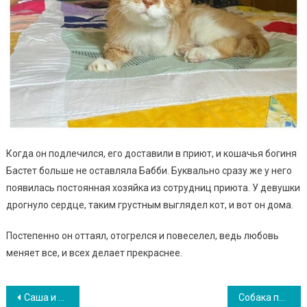
Когда он подлечился, его доставили в приют, и кошачья богиня
Бастет больше не оставляла Бабби. Буквально сразу же у него
появилась постоянная хозяйка из сотрудниц приюта. У девушки
дрогнуло сердце, таким грустным выглядел кот, и вот он дома.
Постепенно он оттаял, отогрелся и повеселел, ведь любовь
меняет все, и всех делает прекраснее.
Навигация
Саша и Бася: невероятное спасение кошки из шахты. ФОТО
Собака привела весь щенячий выводок к дому незнакомого человека. ФОТО