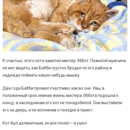
К счастью, этого кота заметил мистер Эббот. Пожилой мужчина
не мог видеть, как Бабби грустно бродил по его району в
надежде поймать какую-нибудь мышку.
Два года Бабби прожил счастливо, как во сне. Увы, в
положенный срок земная жизнь мистера Эббота подошла к
концу, а наследникам его кот не понадобился. Они выставили
его за дверь, и не вспомнив о поездке в приют.
Кот был деликатным, он все понял – и ушел.