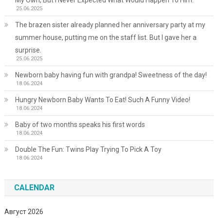
My Own, But I Never Expected What Would Happen To Him.
25.06.2025
The brazen sister already planned her anniversary party at my
summer house, putting me on the staff list. But I gave her a
surprise.
25.06.2025
Newborn baby having fun with grandpa! Sweetness of the day!
18.06.2024
Hungry Newborn Baby Wants To Eat! Such A Funny Video!
18.06.2024
Baby of two months speaks his first words
18.06.2024
Double The Fun: Twins Play Trying To Pick A Toy
18.06.2024
CALENDAR
Август 2026