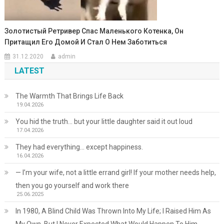
Золотистый Ретривер Спас Маленького Котенка, Он
Притащил Его Домой И Стал О Нем Заботиться
31.12.2020
admin
LATEST
The Warmth That Brings Life Back
19.04.2026
You hid the truth… but your little daughter said it out loud
17.04.2026
They had everything… except happiness.
16.04.2026
— I’m your wife, not a little errand girl! If your mother needs help,
then you go yourself and work there
25.06.2025
In 1980, A Blind Child Was Thrown Into My Life; I Raised Him As