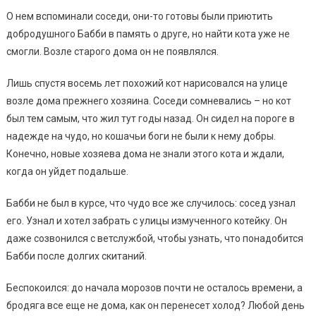
О нем вспоминали соседи, они-то готовы были приютить
добродушного Бабби в память о друге, но найти кота уже не
смогли. Возле старого дома он не появлялся.
Лишь спустя восемь лет похожий кот нарисовался на улице
возле дома прежнего хозяина. Соседи сомневались – но кот
был тем самым, что жил тут годы назад. Он сидел на пороге в
надежде на чудо, но кошачьи боги не были к нему добры.
Конечно, новые хозяева дома не знали этого кота и ждали,
когда он уйдет подальше.
Бабби не был в курсе, что чудо все же случилось: сосед узнал
его. Узнал и хотел забрать с улицы измученного котейку. Он
даже созвонился с ветслужбой, чтобы узнать, что понадобится
Бабби после долгих скитаний.
Беспокоился: до начала морозов почти не осталось времени, а
бродяга все еще не дома, как он перенесет холод? Любой день