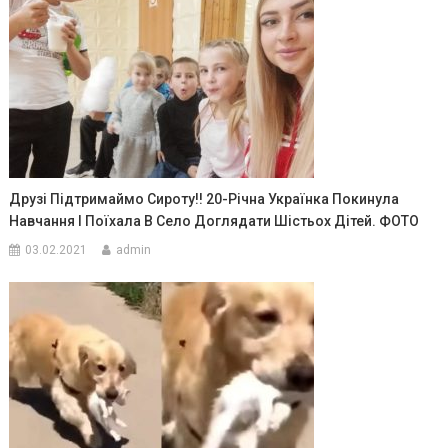
Друзі Підтримаймо Сироту!! 20-Річна Українка Покинула
Навчання І Поїхала В Село Доглядати Шістьох Дітей. ФОТО
03.02.2021
admin