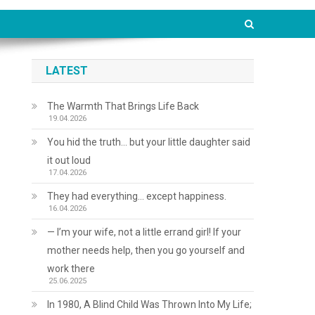
LATEST
The Warmth That Brings Life Back
19.04.2026
You hid the truth… but your little daughter said
it out loud
17.04.2026
They had everything… except happiness.
16.04.2026
— I’m your wife, not a little errand girl! If your
mother needs help, then you go yourself and
work there
25.06.2025
In 1980, A Blind Child Was Thrown Into My Life;