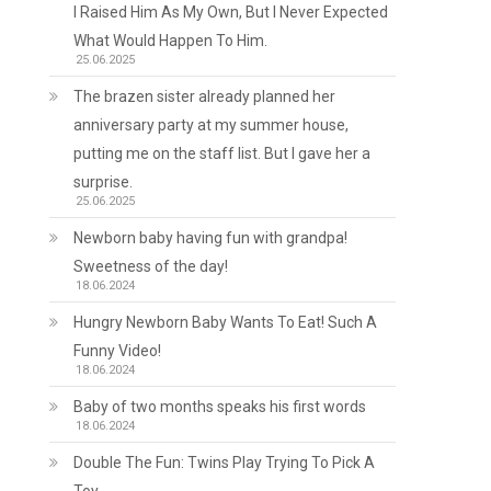
I Raised Him As My Own, But I Never Expected
What Would Happen To Him.
25.06.2025
The brazen sister already planned her
anniversary party at my summer house,
putting me on the staff list. But I gave her a
surprise.
25.06.2025
Newborn baby having fun with grandpa!
Sweetness of the day!
18.06.2024
Hungry Newborn Baby Wants To Eat! Such A
Funny Video!
18.06.2024
Baby of two months speaks his first words
18.06.2024
Double The Fun: Twins Play Trying To Pick A