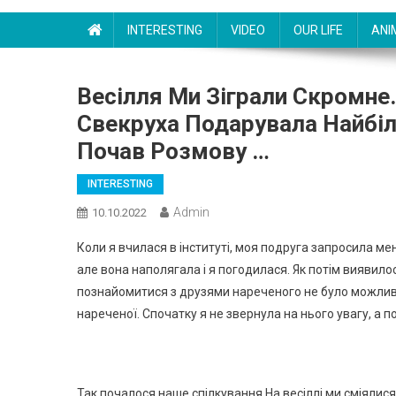
INTERESTING
VIDEO
OUR LIFE
ANI
Весілля Ми Зіграли Скромне. 
Свекруха Подарувала Найбіл
Почав Розмову …
INTERESTING
Admin
10.10.2022
Коли я вчилася в інституті, моя подруга запросила мене
але вона наполягала і я погодилася. Як потім виявилося
познайомитися з друзями нареченого не було можливос
нареченої. Спочатку я не звернула на нього увагу, а п
Так почалося наше спілкування.На весіллі ми сміялися 