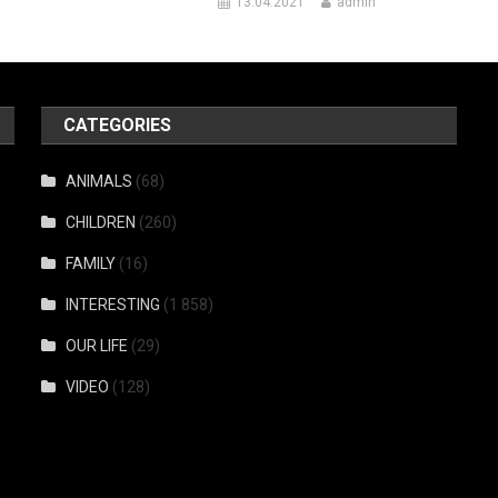
13.04.2021
admin
CATEGORIES
ANIMALS
(68)
CHILDREN
(260)
FAMILY
(16)
INTERESTING
(1 858)
OUR LIFE
(29)
VIDEO
(128)