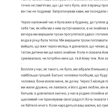
точно не пам’ятаю, що і до чого було, але я вранці пр
він так не подумав. Запропонував кави, ми поснідали і
Через належний час я була вже в будинку, де гуляли др
себе так, як ніби ми з ним зустрічаємося, а не знайомі
вечора ми вирішили трохи прогулятися удвох і потихен
вода в річці була тепла. Ми вирішили трохи поплавати.П
вийшло, що вже через місяць я дізналася, що чекаю дит
татом дитини ми ще мало знайомі. Коли я сказала йом
сумнівалася, чи потрібно мені це, та й йому теж. Але
Весілля у нас, як такого, не було, ми зібрали близьких 
найбільше грошей. Батько чоловіка пообіцяв, що буд
чоловіка. Вони взяли мене, як дочку. Через 5 місяців 
ми жили дружно, не лаялися, я його дуже люблю, він 
батьків, я довчилася заочно, у нас в родині спокійна 
щасливий і не приховував своєї радості.Хочу сказати т
не бійтеся нічого. Коли народиться ваш малюк, всі сум