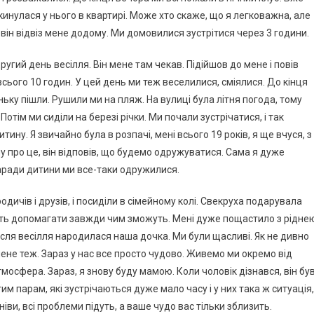
окинулася у нього в квартирі. Може хто скаже, що я легковажна, але
 він відвіз мене додому. Ми домовилися зустрітися через 3 години.
угий день весілля. Він мене там чекав. Підійшов до мене і повів
 всього 10 годин. У цей день ми теж веселилися, сміялися. До кінця
ьку пішли. Рушили ми на пляж. На вулиці була літня погода, тому
отім ми сиділи на березі річки. Ми почали зустрічатися, і так
ину. Я звичайно була в розпачі, мені всього 19 років, я ще вчуся, з
у про це, він відповів, що будемо одружуватися. Сама я дуже
 заради дитини ми все-таки одружилися.
родичів і друзів, і посиділи в сімейному колі. Свекруха подарувала
уть допомагати завжди чим зможуть. Мені дуже пощастило з рідне
після весілля народилася наша дочка. Ми були щасливі. Як не дивно
мене теж. Зараз у нас все просто чудово. Живемо ми окремо від
атмосфера. Зараз, я знову буду мамою. Коли чоловік дізнався, він бу
им парам, які зустрічаються дуже мало часу і у них така ж ситуація,
ніви, всі проблеми підуть, а ваше чудо вас тільки зблизить.