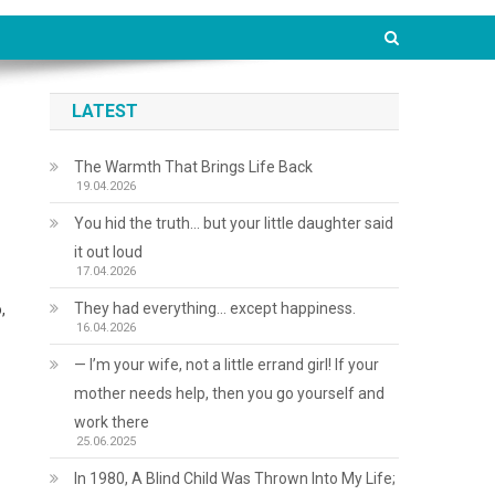
LATEST
І
The Warmth That Brings Life Back
19.04.2026
You hid the truth… but your little daughter said
it out loud
17.04.2026
They had everything… except happiness.
,
16.04.2026
— I’m your wife, not a little errand girl! If your
mother needs help, then you go yourself and
work there
25.06.2025
In 1980, A Blind Child Was Thrown Into My Life;