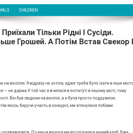
MALS
CHILDREN
Приїхали Тільки Рідні І Сусіди.
ьше Грошей. А Потім Встав Свекор 
 на весілля. Я відразу не хотіла, адже треба було їхати в інше місто
 — не дарма.У той час я вчилася в інституті в іншому місті, тому
ті. Він був свідком на весіллі, а я була просто подружкою
отім якось беручи участь в конкурсі, ми зіткнулися лобами.
і розважалися. До кінця вечора ми всі поїхали в нічний клуб. Вже