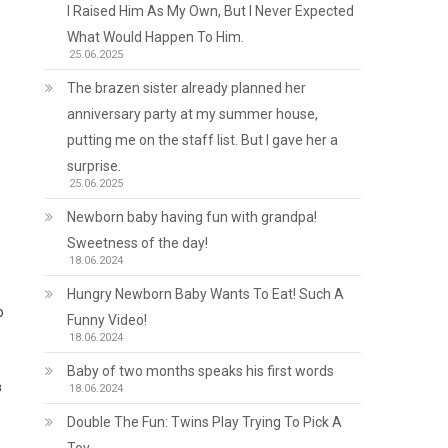
I Raised Him As My Own, But I Never Expected
What Would Happen To Him.
25.06.2025
The brazen sister already planned her
anniversary party at my summer house,
putting me on the staff list. But I gave her a
surprise.
25.06.2025
Newborn baby having fun with grandpa!
Sweetness of the day!
18.06.2024
Hungry Newborn Baby Wants To Eat! Such A
ю
Funny Video!
18.06.2024
Baby of two months speaks his first words
в
18.06.2024
Double The Fun: Twins Play Trying To Pick A