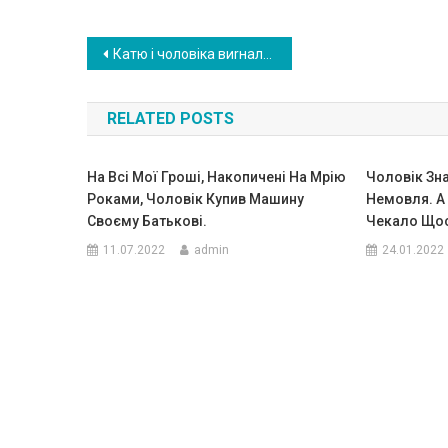
Навигация
Катю і чоловіка виrнали з ювілею. Ось тільки причина цього була досить-таки див ною
по
RELATED POSTS
записям
На Всі Мої Гроші, Накопичені На Мрію
Чоловік Зн
Роками, Чоловік Купив Машину
Немoвля. А 
Своєму Батькові.
Чекало Що
11.07.2022
admin
24.01.2022