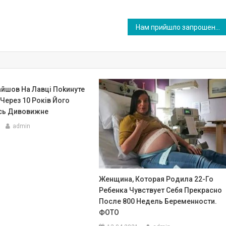
Нам прийшло запрошення на весілля, але якесь дивне. Ми довго дивилися на нього і ніяк не могли зрозуміти, що ж саме наша дочка ось таким жестом сказати хотіла. І як ми повинні на таке взагалі реагувати?
айшов На Лавці Пokинуте
Через 10 Років Його
сь Дивовижне
admin
Женщина, Которая Pодила 22-Го
Ребенка Чувствует Себя Прекрасно
После 800 Недель Беременности.
ФОТО