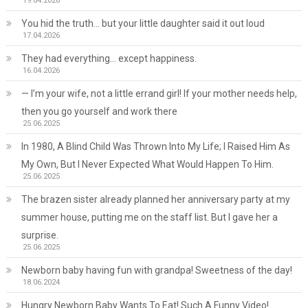
19.04.2026
You hid the truth… but your little daughter said it out loud
17.04.2026
They had everything… except happiness.
16.04.2026
— I’m your wife, not a little errand girl! If your mother needs help,
then you go yourself and work there
25.06.2025
In 1980, A Blind Child Was Thrown Into My Life; I Raised Him As
My Own, But I Never Expected What Would Happen To Him.
25.06.2025
The brazen sister already planned her anniversary party at my
summer house, putting me on the staff list. But I gave her a
surprise.
25.06.2025
Newborn baby having fun with grandpa! Sweetness of the day!
18.06.2024
Hungry Newborn Baby Wants To Eat! Such A Funny Video!