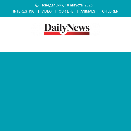
Skip
Понедельник, 10 августа, 2026
to
INTERESTING
VIDEO
OUR LIFE
ANIMALS
CHILDREN
content
News 92 Daily
No.1 News Portal