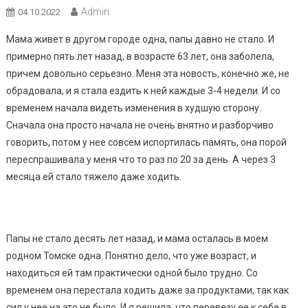
Admin
04.10.2022
Мама живет в другом городе одна, папы давно не стало. И
примерно пять лет назад, в возрасте 63 лет, она заболела,
причем довольно серьезно. Меня эта новость, конечно же, не
обрадовала, и я стала ездить к ней каждые 3-4 недели. И со
временем начала видеть изменения в худшую сторону.
Сначала она просто начала не очень внятно и разборчиво
говорить, потом у нее совсем испортилась память, она порой
переспрашивала у меня что то раз по 20 за день. А через 3
месяца ей стало тяжело даже ходить.
Папы не стало десять лет назад, и мама осталась в моем
родном Томске одна. Понятно дело, что уже возраст, и
находиться ей там практически одной было трудно. Со
временем она перестала ходить даже за продуктами, так как
сил у нее на это не было. И я решила, что перевезу ее к себе в