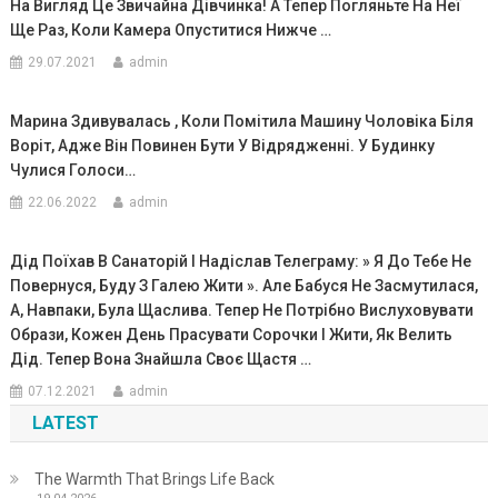
На Вигляд Це Звичайна Дівчинка! А Тепер Погляньте На Неї
Ще Раз, Коли Камера Опуститися Нижче …
29.07.2021
admin
Марина Здивyвалась , Коли Помітила Машину Чоловіка Біля
Воріт, Адже Він Повинен Бути У Відрядженні. У Будинку
Чулися Голоси…
22.06.2022
admin
Дід Поїхав В Санаторій І Надіслав Телеграму: » Я До Тебе Не
Повернуся, Буду З Галею Жити ». Але Бабуся Не Засмутилася,
А, Навпаки, Була Щаслива. Тепер Не Потрібно Вислуховувати
Образи, Кожен День Прасувати Сорочки І Жити, Як Велить
Дід. Тепер Вона Знайшла Своє Щастя …
07.12.2021
admin
LATEST
The Warmth That Brings Life Back