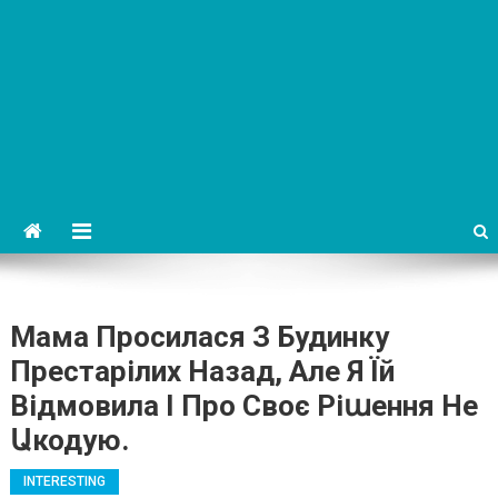
Мама Просилася З Будинку
Престарілих Назад, Але Я Їй
Відмовила І Про Своє Ріաення Не
Աкодую.
INTERESTING