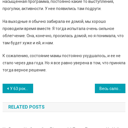
насыщенная программа, постоянно какие то выступления,
прогулки, активности. У нее появились там подруги.
На выходные я обычно забирала ее домой, мы хорошо
проводили время вместе. Я тогда испытала очень сильное
облегчение. Она, конечно, просилась домой, но я понимала, что
там будет хуже и ей, и нам.
К сожалению, состояние мамы постоянно ухудшалось, и ее не
стало через два года. Но я все равно уверена в том, что приняла
тогда верное решение.
Навигация
У 63 роки познайомилася з чоловіком на сайті знайомств і сходила на перше побачення. Розповідаю, що з цього вийшло!
Весь салон сміявся, коли бабуся показала фото бажаної стрижки. Але коли вона повернулася, всім стало не по собі
по
RELATED POSTS
записям