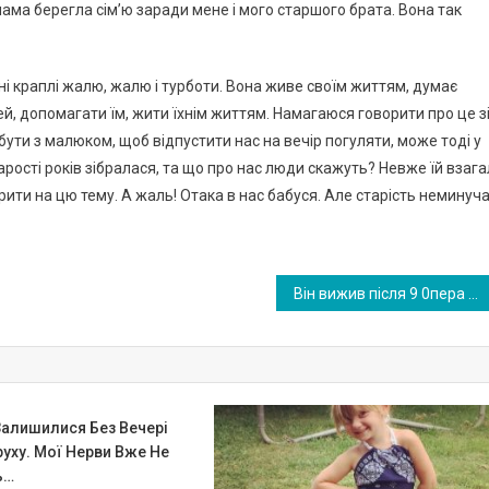
мама берегла сім’ю заради мене і мого старшого брата. Вона так
ні краплі жалю, жалю і турботи. Вона живе своїм життям, думає
ітей, допомагати їм, жити їхнім життям. Намагаюся говорити про це з
обути з малюком, щоб відпустити нас на вечір погуляти, може тоді у
арості років зібралася, та що про нас люди скажуть? Невже їй взага
рити на цю тему. А жаль! Отака в нас бабуся. Але старість неминуча
Він вижив після 9 0пера цій на серці, 3 реані мацій та інсу льту. Маленький хлопчик, який довів усім, що герої не здаються!
Залишилися Без Вечері
уху. Мої Нерви Вже Не
ь…