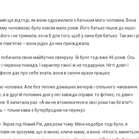
ажливі ще відтоді, як вони одружилися з батьком мого чоловіка. Вона
оєму чоловікові, було зовсім мало років. Його батько пішов до іншої
го і не тримала, хоча б для того, щоб у сина був батько. Так він і р
не пам’ятає – вона рідко до них приїжджала.
побачила свою майбутню свекруху. Їй було тоді вже 46 років. Ось
і червона помада. І характер такої ж не подарунок. Нігті довгі і
фесія дає про себе знати, вона в салоні краси працює.
ю чоловіка. Але без теплих домашніх вечорів і спільного чаювання.
 а в другій половині дня у неї завжди справи: то фітнес, то дівич-
ня. Я запитала раз: «А ви не втомлюєтеся в свої роки так бігати?»
ть – тільки кава з бутербродом на перекус.
. Якраз під Новий Рік, два роки тому. Мені недобре тоді було, я
овік не зрозумів, що зі мною, кличе маму, а вона: «Нічого, минеться