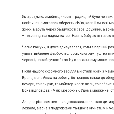
Як я розумію, сімейні цінності і традиції їй були не в
навіть не намагалася зберегти сім’ю, коли її синові, м
жінки, мабуть через байдужості своєї дружини, а вона йо
– тільки під наглядом матері. Навіть бабусю він свою 
Чесно кажучи, я дуже здивувалася, коли в перший раз 
уявіть: вибілене фарбою волосся, кілограм туші на віях 
червоні, на каблучках бігає. Ну в загальному може про
Після нашого скромного весілля ми стали жити з мамо
Вранці вона йшла на роботу, бо працює тільки до обіду,
вечори, то вечірки, то майстер-класи якісь, то побачен
Вона відповідає: «А які мої роки?». Удома майже не їс
А через рік після весілля я дізналася, що чекаю дитину
лежала, а вона з подружками танцює в кімнаті. Мій чол