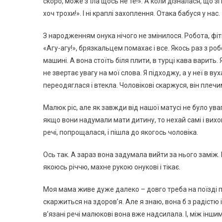
скоро, може з’їла щось не те!». А коли дізналася, що 
хоч трохи!». І ні краплі захоплення. Отака бабуся у нас.
З народженням онука нічого не змінилося. Робота, фі
«Агу-агу!», брязкальцем помахає і все. Якось раз з роб
машині. А вона стоїть біля плити, в турці кава варить.
не звертає увагу на мої слова. Я підходжу, а у неї в в
переодяглася і втекла. Чоловікові скаржуся, він плеч
Малюк ріс, але як завжди від нашої матусі не було ува
якщо вони надумали мати дитину, то нехай самі і вихо
речі, попрощалася, і пішла до якогось чоловіка.
Ось так. А зараз вона задумала вийти за нього заміж. І 
якоюсь річчю, махне рукою онукові і тікає.
Моя мама живе дуже далеко – довго треба на поїзді п
скаржиться на здоров’я. Але я знаю, вона б з радістю і 
в’язані речі малюкові вона вже надсилала. І, між інши