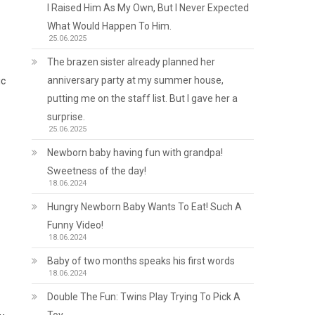
I Raised Him As My Own, But I Never Expected
What Would Happen To Him.
25.06.2025
The brazen sister already planned her
anniversary party at my summer house,
іс
putting me on the staff list. But I gave her a
surprise.
25.06.2025
Newborn baby having fun with grandpa!
Sweetness of the day!
18.06.2024
Hungry Newborn Baby Wants To Eat! Such A
Funny Video!
18.06.2024
Baby of two months speaks his first words
18.06.2024
Double The Fun: Twins Play Trying To Pick A