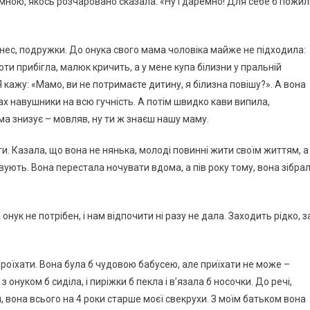
зі мною, якось розчаровано сказала: «Ну і даремно! Для себе б пожи
тнес, подружки. До онука свого мама чоловіка майже не підходила:
оти прибігла, малюк кричить, а у мене купа білизни у пральній
 Я кажу: «Мамо, ви не потримаєте дитину, я білизна повішу?». А вона
ухах навушники на всю гучність. А потім швидко кави випила,
има знизує – мовляв, ну ти ж знаєш нашу маму.
ги. Казала, що вона не нянька, молоді повинні жити своїм життям, а
вують. Вона перестала ночувати вдома, а пів року тому, вона зібра
онук не потрібен, і нам відпочити ні разу не дала. Заходить рідко, з
роїхати. Вона була б чудовою бабусею, але приїхати не може –
з онуком б сиділа, і пиріжки б пекла і в’язала б носочки. До речі,
м, вона всього на 4 роки старше моєї свекрухи. З моїм батьком вона