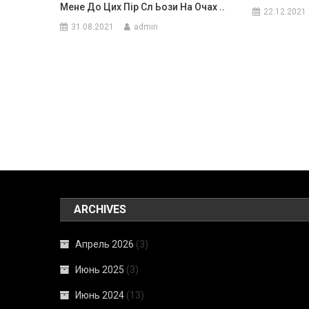
Мене До Цих Пір Сл Ьози На Очах ..
22.12.2021
31.08.2021
admin
ARCHIVES
Апрель 2026
(3)
Июнь 2025
(3)
Июнь 2024
(13)