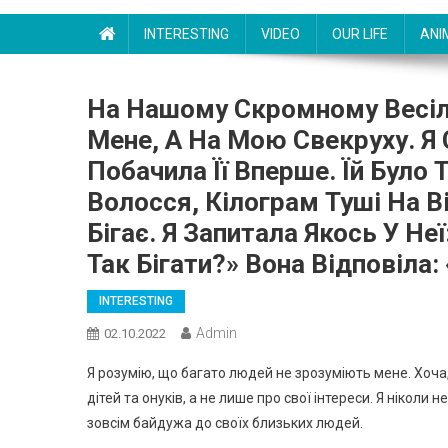
INTERESTING
VIDEO
OUR LIFE
ANI
На Нашому Скромному Весілл
Мене, А На Мою Свекруху. Я
Побачила Її Вперше. Їй Було
Волосся, Кілограм Туші На В
Бігає. Я Запитала Якось У Не
Так Бігати?» Вона Відповіла:
INTERESTING
Admin
02.10.2022
Я розумію, що багато людей не зрозуміють мене. Хоча,
дітей та онуків, а не лише про свої інтереси. Я ніколи 
зовсім байдужа до своїх близьких людей.