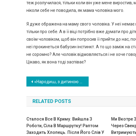
теж розлучилася, тільки коли він уже мене виростив, 
ніколи себе не поводила, як мама чоловіка мого.
Я дуже ображена на маму свого чоловіка. У неї немає 
тільки про себе. А в її віці потрібно вже думати про д
своїм чоловіком, щоб він попросив її прийти до нас, п
неї прокинеться бабусин інстинкт. А то що заміж на ст
не соромно? Але чоловік відмовляється і не хоче гово
Цікаво, як вона тоді заспіває?
Навигация
«Народиա, з дитиною додому не nущу!»- сказав Віталік своїй дружині, але не підозрював чим все закінчиться
по
RELATED POSTS
записям
Сталося Все В Криму. Вийшла З
Ми Вкотре 
Роботи, Сіла В Маршрутку! Раптом
Через Свекр
Заходить Хлопець. Після Його Слів У
Витримуют