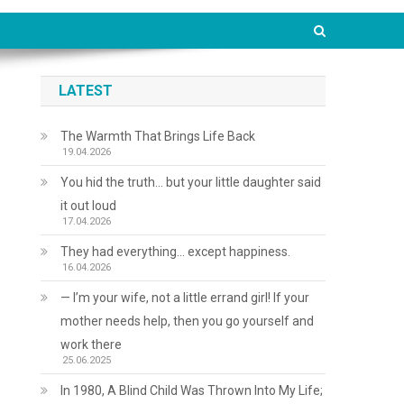
LATEST
The Warmth That Brings Life Back
19.04.2026
You hid the truth… but your little daughter said
it out loud
17.04.2026
They had everything… except happiness.
16.04.2026
— I’m your wife, not a little errand girl! If your
mother needs help, then you go yourself and
work there
25.06.2025
In 1980, A Blind Child Was Thrown Into My Life;