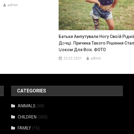
admin
Батьки Ампутували Ногу Своїй Рідні
Дօчці. Причина Такого Рішення Ста
Աоком Для Всіх. ФОТО
23.02.2021
admin
CATEGORIES
ANIMALS
(68)
CHILDREN
(260)
FAMILY
(16)