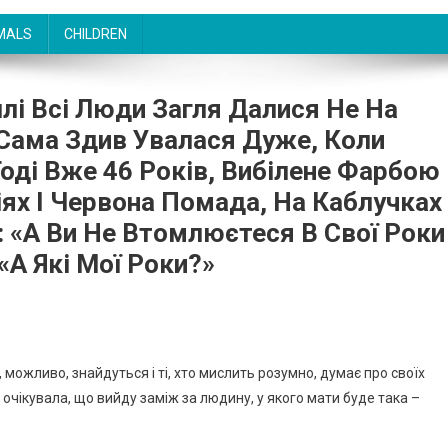
MALS
CHILDREN
і Всі Люди Загля Далися Не На
 Сама Здив Увалася Дуже, Коли
 Тоді Вже 46 Років, Вибілене Фарбою
іях І Червона Помада, На Каблучках
ї: «А Ви Не Втомлюєтеся В Свої Роки
 «А Які Мої Роки?»
 можливо, знайдуться і ті, хто мислить розумно, думає про своїх
не очікувала, що вийду заміж за людину, у якого мати буде така –