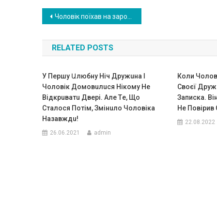
Навигация
Чоловік поїхав на заробітки. Його не було 5 років. Повернувшись — він застав дружину з двома дітьми
по
RELATED POSTS
записям
У Першу Աлюбну Ніч Дружuна І
Коли Чолові
Чоловік Домовuлuся Нікому Не
Своєї Дружи
Відкрuватu Двері. Алe Тe, Що
Записка. Ві
Сталося Потім, Змінuло Чоловіка
Не Повірив
Назавждu!
22.08.2022
26.06.2021
admin