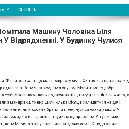
MALS
CHILDREN
Помітила Машину Чоловіка Біля
и У Відрядженні. У Будинку Чулися
тей. Жінка вважала, що має прекрасну сім’ю.Син поїхав працювати 
 оділа сіна. Вони часто сиділи з онуком. Марина мала добрі
На срібне весілля чоловік подарував їй путівку до Італії. «Не життя, 
ли з мандрівки, то вирішили кілька місяців залишитися на дачі.
ів. Восени вони врожай зібрали та повернулися назад у місто. У
балося, адже його раніше нікуди не відправляли. А тут майже
ось, коли Марина знову залишилася вдома сама, їй подзвонила