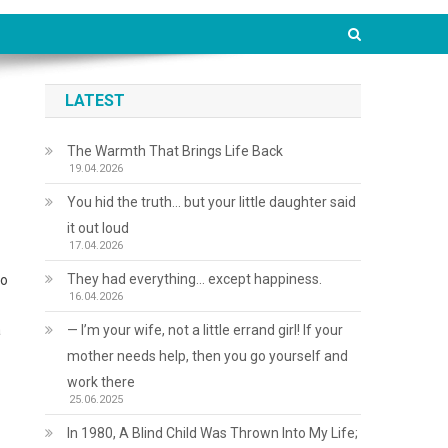
LATEST
The Warmth That Brings Life Back
19.04.2026
You hid the truth… but your little daughter said
it out loud
17.04.2026
They had everything… except happiness.
до
16.04.2026
а
— I’m your wife, not a little errand girl! If your
mother needs help, then you go yourself and
work there
25.06.2025
In 1980, A Blind Child Was Thrown Into My Life;