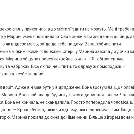
свекра спину прихопило, а до міста з’їздити не можуть. Мені треба н
у у Марині. Жінка погодилася. Сваті жили в тій же дачній ділянці, д
ого як відвезе ма зь, заїде до себе на дачу. Вона любила пити
лочки з м’яким якими голочками. Спершу Марина заїхала до дочки з
лися. Марина обіцяла привезти хвойного чаю. — Я тобі запевняю,
 та набряках. Вісь як почнеш пити, то одразу ж помолодієш. –
їхала до себе на дачу.
 воріт. Адже він мав бути у відрядженні. Вона зрозуміла, що чолов
ла Марина. Вона зайшла до будинку, з якого долинали голоси. Чолові
ся. Вона не кричала, не скандалила. Просто попередила чоловіка, 
ання. — Краще бути однією чи одному, ніж нещасним із ким. Якщо 
Ігорю. Марина поїхала до сина до Німеччини. Більше з Ігорем вона 