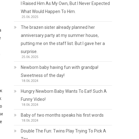
I Raised Him As My Own, But I Never Expected
What Would Happen To Him.
25.06.2025
The brazen sister already planned her
а
anniversary party at my summer house,
е
putting me on the staff list. But I gave her a
surprise.
а
25.06.2025
Newborn baby having fun with grandpa!
Sweetness of the day!
18.06.2024
ік
Hungry Newborn Baby Wants To Eat! Such A
к
Funny Video!
18.06.2024
що
ти
Baby of two months speaks his first words
18.06.2024
не
Double The Fun: Twins Play Trying To Pick A