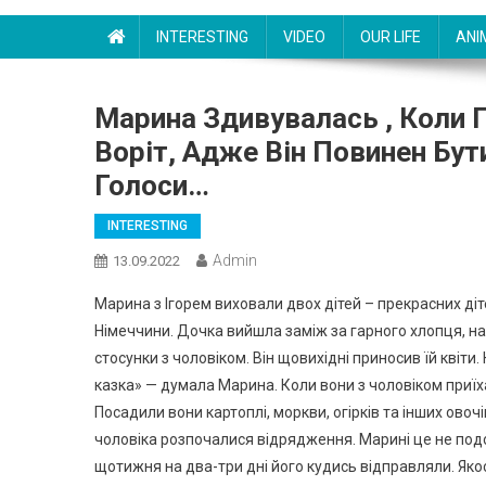
INTERESTING
VIDEO
OUR LIFE
ANI
Марина Здивyвалась , Коли 
Воріт, Адже Він Повинен Бут
Голоси…
INTERESTING
Admin
13.09.2022
Марина з Ігорем виховали двох дітей – прекрасних ді
Німеччини. Дочка вийшла заміж за гарного хлопця, нар
стосунки з чоловіком. Він щовихідні приносив їй квіти. 
казка» — думала Марина. Коли вони з чоловіком приїха
Посадили вони картоплі, моркви, огірків та інших овоч
чоловіка розпочалися відрядження. Марині це не подо
щотижня на два-три дні його кудись відправляли. Як