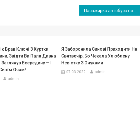
Пасажирка автобуса попросила дівчину поступитися місцем її синові. Відповідь дівчини поставив матусю в глухий кут
к Брав Ключі З Куртки
Я Заборонила Синові Приходити На
ни, Звідти Ви Пала Дивна
Святвечір, Бо Чекала Улюблену
н Заглянув Всередину — І
Невістку З Онуками
 Своїм Очам!
07.03.2022
admin
admin