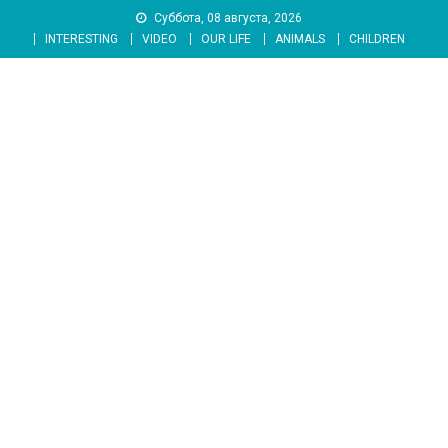
Skip
Суббота, 08 августа, 2026
to
INTERESTING
VIDEO
OUR LIFE
ANIMALS
CHILDREN
content