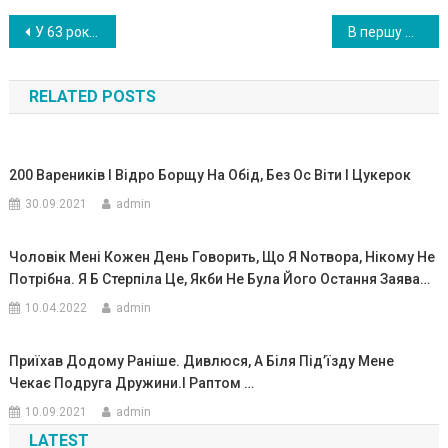
Навигация
У 63 роки познайомилася з чоловіком на сайті знайомств і сходила на перше побачення. Розповідаю, що з цього вийшло!
В першу шлюбну ніч дружина і чоловік домовилися нікому не відкр ивати двері, але те, що сталося потім, змінило чоловіка назавжди!
по
RELATED POSTS
записям
200 Вареників І Відро Борщу На Обід, Без Ос Віти І Цукерок
30.09.2021
admin
Чоловік Мені Кожен День Говорить, Що Я Nотвора, Нікому Не
Потрібна. Я Б Стерпіла Це, Якби Не Була Його Остання Заява…
10.04.2022
admin
Приїхав Додому Раніше. Дивлюся, А Біля Під’їзду Мене
Чекає Подруга Дружини.I Раптом …
10.09.2021
admin
LATEST