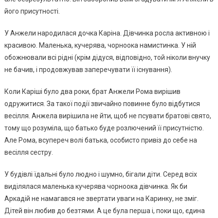
його присутності.
У Анжели наpoдилася дочка Каріна. Дівчинка росла активною і
красивою. Маленька, кучерява, чорноока намистинка. У ній
обожнювали всі рідні (крім дідуся, відповідно, той ніколи внучку
не бачив, і продовжував заперечувати її існування).
Коли Карiшi було два роки, брат Анжели Рома вирішив
одружитися. За такої події звичайно повиннe булo відбутися
весілля. Анжела вирішила не йти, щоб не псувати братові свято,
тому що розуміла, що батько буде розлючений її присутністю.
Але Рома, всупереч волі батька, особисто привіз до себе на
весілля сестру.
У будівлі їдальні було людно і шумно, бігали діти. Серед всіх
виділялася маленька кучерява чорноока дівчинка. Як би
Аркадій не намагався не звертати уваги на Каринку, не зміг.
Дітей він любив до безтями. А це була перша і, поки що, єдина