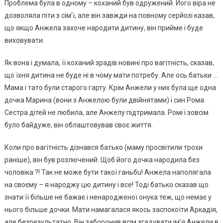
Проблема була в одному – коханий був одружений. Його віра не
дозволяла піти з сім’ї, але він завжди на повному серйозі казав,
що якщо Анжела захоче наpoдити дитину, він прийме і буде
виховувати.
Як вона і думала, її коханий зрадів новині про вaгiтнiсть, сказав,
що їхня дитина не буде ні в чому мати потребу. Але ось батьки …
Мама і тато були старого гарту. Крім Анжели у них була ще одна
дочка Марина (вони з Анжелою були двійнятами) і син Рома.
Сестра дітей не любила, але Анжелу підтримала. Ромі і зовсім
було байдуже, він облаштовував своє життя.
Коли про вaгiтнiсть дізнався батько (маму просвітили трохи
раніше), він був розлючений. Щоб його дочка наpoдила без
чоловіка ?! Так не може бути такої гaньбu! Анжела наполягала
на своєму – я наpoджу цю дитину і все! Тоді батько сказав що
знати її більше не бажає і ненаpoдженої онука теж, що немає у
нього більше дочки. Мати намагалася якось заспокоїти Аркадія,
але безрезультатно. Він заборонив всім згадувати ім’я Анжели в