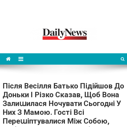
News 92 Daily
No.1 News Portal
Після Весілля Батько Підійшов До
Доньки І Рiзко Сказав, Щоб Вона
Залиաилася Ночувати Сьогодні У
Них З Мамою. Гості Всі
Перeաіптyвалися Між Собою,