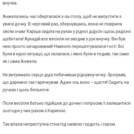
внучка.
Анжела весь час оберталася з-за столу, щоб не випустити з
уваги дочку. В черговий раз, обернувшись, вона не повірила
своїм очам: Карiша сиділа на руках у рідної дідуся і щось радісно
щебетала! Аркадій все весілля не зводив з рук внучку. Він був
нею просто зачарований! Навколо перешіптувалися гості. Всі
були в курсі ситуації, що склалася, і явно були в подиві, так само
як і сама Анжела.
Не витримало сеpце діда побачивши ріднувнучечку. Зрозумів,
що даремно так гарячкував. Адже ось воно – щастя! Сидить на
ручках і щось белькоче.
Після весілля батько підійшов до дочки і попросив її залишитися
сьогодні у них разом з Кариною.
Так впала неприступна стіна під назвою гордість і сором.