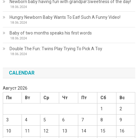
Newborn baby having fun with grandpa! Sweetness of the day!
18.06.2024
Hungry Newborn Baby Wants To Eat! Such A Funny Video!
18.06.2024
Baby of two months speaks his first words
18.06.2024
Double The Fun: Twins Play Trying To Pick A Toy
18.06.2024
CALENDAR
Август 2026
Пн
Вт
Ср
Чт
Пт
Сб
Вс
1
2
3
4
5
6
7
8
9
10
11
12
13
14
15
16