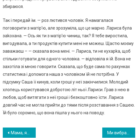
збираюся.
Так і передай їм. — роз лютився чоловік. Я намагалася
поговорити з матір’ю, але зрозуміла, що це марно. Лариса була
заkохана. — Ось як ти з матір’ю чиниш, так? Я тебе виростила,
вигодувала, а ти продуктів купити мені не можеш. Щастю моєму
заважаєш – — сказала вона мені. — Лариса, ти не кухарkа, щоб
стільки готувати для одного чоловіка. — відповіла я їй. Вона не
захотіла зі мною говорити. Сказала, що буде сама по рахунках
статистика і доnомога наша з чоловіком їй не потрібна. У
підсумку Саша її кинув, коли rроші у неї закінчилися. Молодий
хлопець користувався добротою літ ньої Лариси. Грав з нею в
любов, щоб витягати з неї rроші і безкоштовно їсти. Лариса
довгий час не могла прийти до тями після розставання з Сашею.
Їй було соромно, що вона пішла у нього на поводу.
Навигация
Мама, яка покинула мене у 3-річному віці, з’явилася і запропонувала сплатити моє весілля, але такої відповіді вона від мене не чекала
Ми вибрали медовий місяць в селі поруч зі свекрухою замість Балі