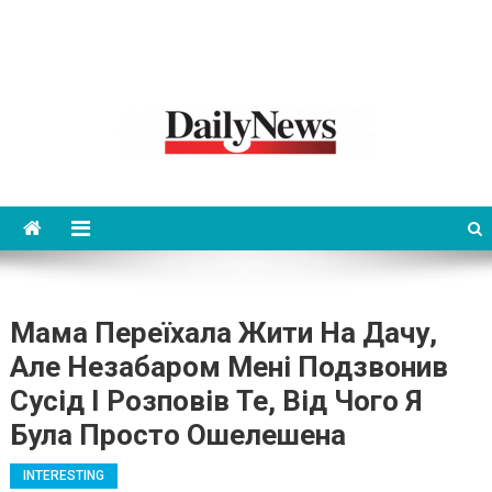
News 92 Daily
No.1 News Portal
Мама Переїхала Жити На Дачу,
Але Незабаром Мені Подзвонив
Сусід І Розповів Те, Від Чого Я
Була Просто Ошелешена
INTERESTING