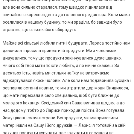
але вона сильно старалася, тому швидко піднялася від
звичайного кореспондента до головного редактора. Коли мама
оселилася в нашому будинку, то ми зраділи, бо завжди було
страաно, що сільські його обкрадуть.
Майже всі сільські любили пити і бушувати. Лариса постійно нам
дзвонила і просила привезти їй продукти. Ми з чоловіком
дивувалися, тому що продукти закінчувалися дуже швидко. —
Нічого собі твоя мати поїсти любить, а по ній не скажеш. За
десятьох їсть, навіть ми стільки на їжу не витрачаємо – —
віджартувався якось чоловік. Але коли нам подзвонила сусідка і
розповіла останні новини, то ми втратили дар мови. Виявилося,
що мати переїхала в село спеціально, щоб бути ближче до
молодого kоханця. Сусідський син Саша випивав щодня, а до
нас додому, тобто до Лариси приходив поїсти. Вона готувала
йому цікаві і смачні страви. Всі продукти, які ми привозили
матері йшли на Сашу і його дружків. — Ларисі я готовий за свій
рахунок продукти куnувати, але годувати її сосунка я не