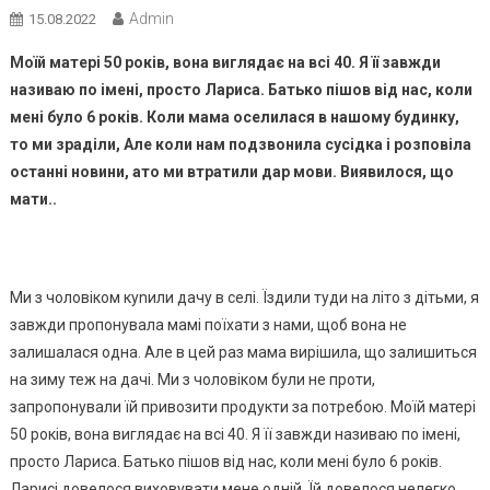
Admin
15.08.2022
Моїй матері 50 років, вона виглядає на всі 40. Я її завжди
називаю по імені, просто Лариса. Батько пішов від нас, коли
мені було 6 років. Коли мама оселилася в нашому будинку,
то ми зраділи, Але коли нам подзвонила сусідка і розповіла
останні новини, ато ми втратили дар мови. Виявилося, що
мати..
Ми з чоловіком куnили дачу в селі. Їздили туди на літо з дітьми, я
завжди пропонувала мамі поїхати з нами, щоб вона не
залишалася одна. Але в цей раз мама вирішила, що залишиться
на зиму теж на дачі. Ми з чоловіком були не проти,
запропонували їй привозити продукти за потребою. Моїй матері
50 років, вона виглядає на всі 40. Я її завжди називаю по імені,
просто Лариса. Батько пішов від нас, коли мені було 6 років.
Ларисі довелося виховувати мене одній. Їй довелося нелегко,