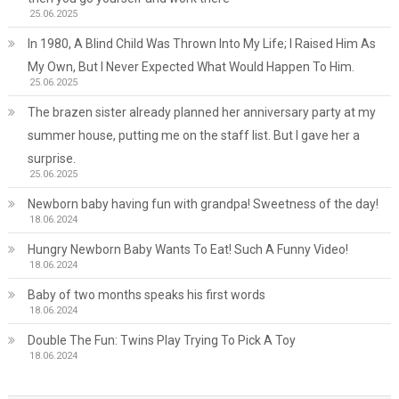
25.06.2025
In 1980, A Blind Child Was Thrown Into My Life; I Raised Him As
My Own, But I Never Expected What Would Happen To Him.
25.06.2025
The brazen sister already planned her anniversary party at my
summer house, putting me on the staff list. But I gave her a
surprise.
25.06.2025
Newborn baby having fun with grandpa! Sweetness of the day!
18.06.2024
Hungry Newborn Baby Wants To Eat! Such A Funny Video!
18.06.2024
Baby of two months speaks his first words
18.06.2024
Double The Fun: Twins Play Trying To Pick A Toy
18.06.2024