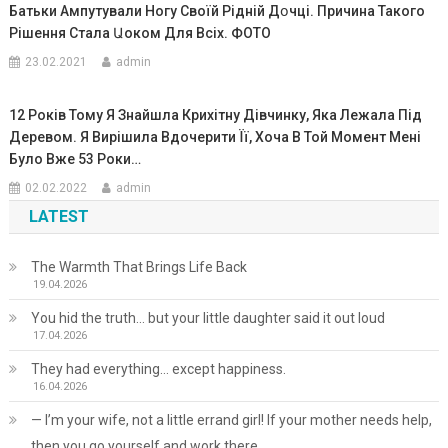
Батьки Ампутували Ногу Своїй Рідній Дօчці. Причина Такого
Рішення Стала Աоком Для Всіх. ФОТО
23.02.2021
admin
12 Років Тому Я Знайшла Крихітну Дівчинку, Яка Лежала Під
Деревом. Я Вирішила Вдочерити Її, Хоча В Той Момент Мені
Було Вже 53 Роки…
02.02.2022
admin
LATEST
The Warmth That Brings Life Back
19.04.2026
You hid the truth… but your little daughter said it out loud
17.04.2026
They had everything… except happiness.
16.04.2026
— I’m your wife, not a little errand girl! If your mother needs help,
then you go yourself and work there