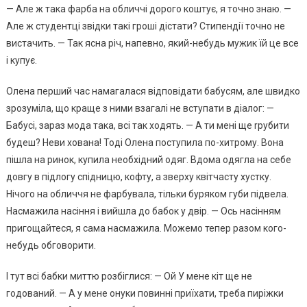
— Але ж така фарба на обличчі дорого коштує, я точно знаю. —
Але ж студентці звідки такі гроші дістати? Стипендії точно не
вистачить. — Так ясна річ, напевно, який-небудь мужик їй це все
і купує.
Олена перший час намагалася відповідати бабусям, але швидко
зрозуміла, що краще з ними взагалі не вступати в діалог: —
Бабусі, зараз мода така, всі так ходять. — А ти мені ще rрубити
будеш? Неви хована! Тоді Олена поступила по-хитрому. Вона
пішла на ринок, купила необхідний одяг. Вдома одягла на себе
довгу в підлогу спідницю, кофту, а зверху квітчасту хустку.
Нічого на обличчя не фарбувала, тільки буряком губи підвела.
Насмажила насіння і вийшла до бабок у двір. — Ось насінням
пригощайтеся, я сама насмажила. Можемо тепер разом кого-
небудь обговорити.
І тут всі бабки миттю розбіглися: — Ой У мене кіт ще не
годований. — А у мене онуки повинні приїхати, треба пиріжки