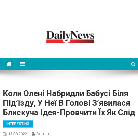
News 92 Daily
No.1 News Portal
Коли Олені Набридли Бабусі Біля
Під’їзду, У Неї В Голові З’явилася
Блискуча Ідея-Провчити Їх Як Слід
INTERESTING
Admin
13.08.2022