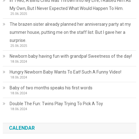
In 1980, A Blind Child Was Thrown Into My Life; I Raised Him As
My Own, But I Never Expected What Would Happen To Him.
25.06.2025
The brazen sister already planned her anniversary party at my
summer house, putting me on the staff list. But I gave her a
surprise.
25.06.2025
Newborn baby having fun with grandpa! Sweetness of the day!
18.06.2024
Hungry Newborn Baby Wants To Eat! Such A Funny Video!
18.06.2024
Baby of two months speaks his first words
18.06.2024
Double The Fun: Twins Play Trying To Pick A Toy
18.06.2024
CALENDAR