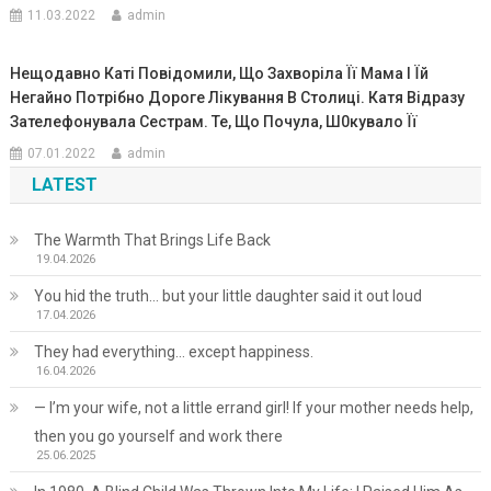
11.03.2022
admin
Нещодавно Каті Повідомили, Що Захворіла Її Мама І Їй
Негайно Потрібно Дороге Лікування В Столиці. Катя Відразу
Зателефонувала Сестрам. Те, Що Почула, Ш0кувало Її
07.01.2022
admin
LATEST
The Warmth That Brings Life Back
19.04.2026
You hid the truth… but your little daughter said it out loud
17.04.2026
They had everything… except happiness.
16.04.2026
— I’m your wife, not a little errand girl! If your mother needs help,
then you go yourself and work there
25.06.2025