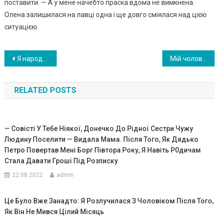
поставити. — А у мене начебто праска вдома не вимкнена.
Олена залишилася на лавці одна і ще довго сміялася над цією
ситуацією.
Навигация
Я народила дітей від свого свекра — а чоловік нічого не знав. Через роки, я поплатилася за свій вчинок …
Мій чоловік після багатьох років шлюбу покинув мене і пішов до 40-річної жінки, і лише в той момент я відчула те, що вже довгий час не відчувала — була щаслива. А ось чому
по
RELATED POSTS
записям
— Совісті У Тебе Ніякої, Донечко До Рідної Сестри Чужу
Людину Поселити — Видала Мама. Після Того, Як Дядько
Петро Повертав Мені Борг Півтора Року, Я Навіть Р0дичам
Стала Давати Гроші Під Розписку
22.08.2022
admin
Це Було Вже Занадто: Я Розлучилася З Чоловіком Після Того,
Як Він Не Мився Цілий Місяць