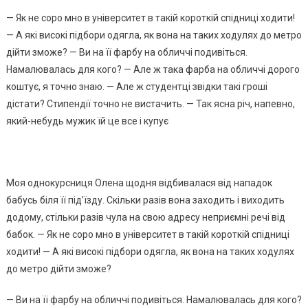
— Як не соро мно в університет в такій короткій спідниці ходити!
— А які високі підбори одягла, як вона на таких ходулях до метро
дійти зможе? — Ви на її фарбу на обличчі подивіться.
Намалювалась для кого? — Але ж така фарба на обличчі дорого
коштує, я точно знаю. — Але ж студентці звідки такі гроші
дістати? Стипендії точно не вистачить. — Так ясна річ, напевно,
який-небудь мужик їй це все і купує
Моя однокурсниця Олена щодня відбивалася від нападок
бабусь біля її під’їзду. Скільки разів вона заходить і виходить
додому, стільки разів чула на свою адресу неприємні речі від
бабок. — Як не соро мно в університет в такій короткій спідниці
ходити! — А які високі підбори одягла, як вона на таких ходулях
до метро дійти зможе?
— Ви на її фарбу на обличчі подивіться. Намалювалась для кого?