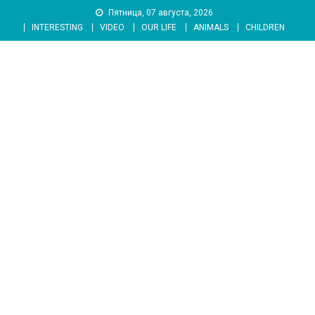
Skip
Пятница, 07 августа, 2026
to
INTERESTING
VIDEO
OUR LIFE
ANIMALS
CHILDREN
content