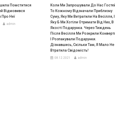
ішила Помститися
Коли Ми Запрошували До Нас Гостей
ий Відмовився
То Кожному Відзначали Приблизну
 Про Неї
Суму, Яку Ми Витратили На Весілля, І
Яку Б Ми Хотіли Отримати Від Них, В
admin
Якості Подарунка. Через Тиждень
Після Весілля Ми Розкрили Конверт
І Розпакували Подарунки.
Дізнавшись, Скільки Там, Я Мало Не
Втратила Свідомість!
08.12.2021
admin