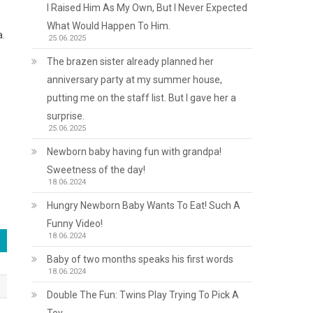
I Raised Him As My Own, But I Never Expected
What Would Happen To Him.
.
25.06.2025
The brazen sister already planned her
anniversary party at my summer house,
putting me on the staff list. But I gave her a
surprise.
25.06.2025
Newborn baby having fun with grandpa!
Sweetness of the day!
18.06.2024
Hungry Newborn Baby Wants To Eat! Such A
Funny Video!
18.06.2024
Baby of two months speaks his first words
18.06.2024
Double The Fun: Twins Play Trying To Pick A