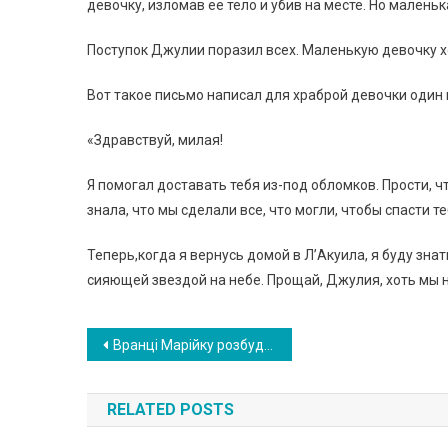
девочку, изломав ее тело и убив на месте. Но малень
Поступок Джулии поразил всех. Маленькую девочку хо
Вот такое письмо написал для храброй девочки один 
«Здравствуй, милая!
Я помогал доставать тебя из-под обломков. Прости, ч
знала, что мы сделали все, что могли, чтобы спасти те
Теперь,когда я вернусь домой в Л’Акуила, я буду зна
сияющей звездой на небе. Прощай, Джулия, хоть мы н
Навигация
Вранці Марійку розбудив телефонний дзвінок. Дзвонила тітка Людмила — донесла сумну звістку з села. Світ захитався, плакати не було сил, вхопила речі і вибігла на вулицю
по
RELATED POSTS
записям