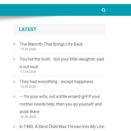
LATEST
The Warmth That Brings Life Back
19.04.2026
You hid the truth… but your little daughter said
it out loud
17.04.2026
They had everything… except happiness.
16.04.2026
— I’m your wife, not a little errand girl! If your
mother needs help, then you go yourself and
work there
25.06.2025
In 1980, A Blind Child Was Thrown Into My Life;