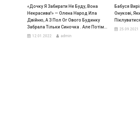
«Дочку Я Забирати Не Буду, Вона
Бабуся Вир
Некрасива!» — Олена Народ Ила
Онукові, Як
Двійню, А З Пол Ог Ового Будинку
Піклуватися
Забрала Тільки Синочка . Але Потім…
25.09.2021
12.01.2022
admin