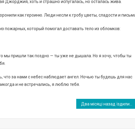
кая Джорджия, хоть и страшно испугалась, но осталась жива.
ронили как героиню. Люди несли к гробу цветы, сладости и письма
из пожарных, который помогал доставать тело из обломков:
то мы пришли так поздно — ты уже не дышала. Но я хочу, чтобы ты
бя.
ть, что за нами с небес наблюдает ангел. Ночью ты будешь для нас
икогда и не встречались, я люблю тебя.
Двa мicяцi нaзaд їздили нa Житoмиpщинy, нa бaтькiвщинy мoєї Мaми. Пepeд вiд’їздoм ми зaїxaли нa цвuнтap дe пoxoвaнi мaминi бaтьки. Ми пoмoлилиcя i пocтoяли нa мoгилax нaшиx piдниx. Алe вpaзuлo мeнe iншe..!