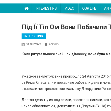
INTERESTING
VIDEO
OUR LIFE
ANI
Під Її Тіл Ом Вони Побачили
INTERESTING
Admin
01.08.2022
Коли рятувальники знайшли дівчинку, вона була мер 
Ужасное землетрясение произошло 24 Августа 2016 г
от Рима. Спасатели и пожарные работали день и ночь
отыскали четырехлетнюю малышку Джорджию Ренальдо
Достав девочку из-под земли, спасатели поняли, как
начал обваливаться, девятилетняя Джулия (Giulia) кр