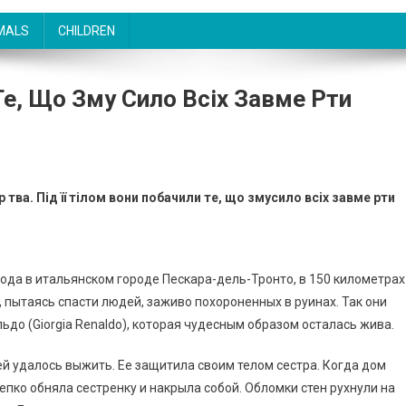
MALS
CHILDREN
 Те, Що Зму Сило Всіх Завме Рти
тва. Під її тілом вони побачили те, що змусило всіх завме рти
ода в итальянском городе Пескара-дель-Тронто, в 150 километрах
, пытаясь спасти людей, заживо похороненных в руинах. Так они
 (Giorgia Renaldo), которая чудесным образом осталась жива.
 ей удалось выжить. Ее защитила своим телом сестра. Когда дом
епко обняла сестренку и накрыла собой. Обломки стен рухнули на