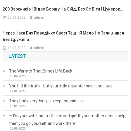
200 Вареників І Відро Борщу На Обід, Без Ос Віти І Цукерок…
06.01.2022
admin
Через Наха Бну Поведінку Своєї Тещі, Я Мало Не Залиաився
Без Дружини
13.03.2022
admin
LATEST
The Warmth That Brings Life Back
19.04.2026
You hid the truth… but your little daughter said it out loud
17.04.2026
They had everything… except happiness.
16.04.2026
— I’m your wife, not a little errand girl! If your mother needs help,
then you go yourself and work there
25.06.2025