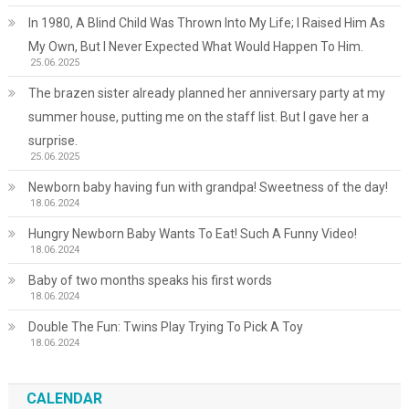
In 1980, A Blind Child Was Thrown Into My Life; I Raised Him As
My Own, But I Never Expected What Would Happen To Him.
25.06.2025
The brazen sister already planned her anniversary party at my
summer house, putting me on the staff list. But I gave her a
surprise.
25.06.2025
Newborn baby having fun with grandpa! Sweetness of the day!
18.06.2024
Hungry Newborn Baby Wants To Eat! Such A Funny Video!
18.06.2024
Baby of two months speaks his first words
18.06.2024
Double The Fun: Twins Play Trying To Pick A Toy
18.06.2024
CALENDAR