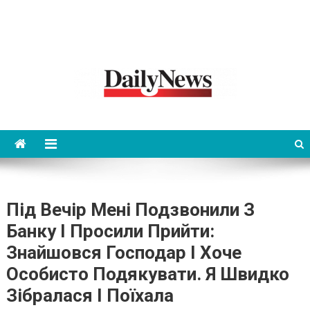
News 92 Daily
No.1 News Portal
Під Вечір Мені Подзвонили З
Банку І Просили Прийти:
Знайшовся Господар І Хоче
Особисто Подякувати. Я Швидко
Зібралася І Поїхала