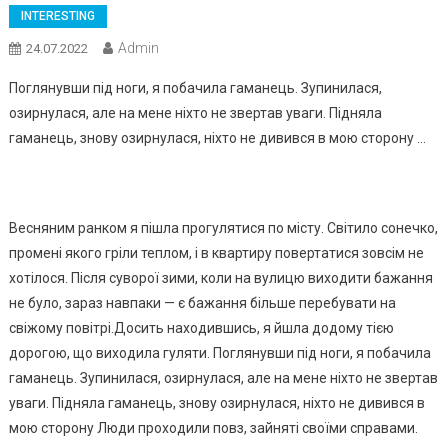
INTERESTING
Admin
24.07.2022
Поглянувши під ноги, я побачила гаманець. Зупинилася,
озирнулася, але на мене ніхто не звертав уваги. Підняла
гаманець, знову озирнулася, ніхто не дивився в мою сторону …
Весняним ранком я пішла прогулятися по місту. Світило сонечко,
промені якого гріли теплом, і в квартиру повертатися зовсім не
хотілося. Після суворої зими, коли на вулицю виходити бажання
не було, зараз навпаки — є бажання більше перебувати на
свіжому повітрі.Досить находившись, я йшла додому тією
дорогою, що виходила гуляти. Поглянувши під ноги, я побачила
гаманець. Зупинилася, озирнулася, але на мене ніхто не звертав
уваги. Підняла гаманець, знову озирнулася, ніхто не дивився в
мою сторону Люди проходили повз, зайняті своїми справами.