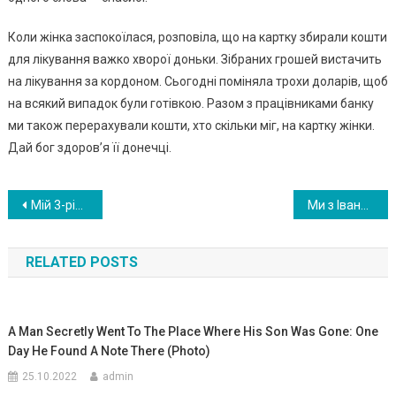
Коли жінка заспокоїлася, розповіла, що на картку збирали кошти
для лікування важко хворої доньки. Зібраних грошей вистачить
на лікування за кордоном. Сьогодні поміняла трохи доларів, щоб
на всякий випадок були готівкою. Разом з працівниками банку
ми також перерахували кошти, хто скільки міг, на картку жінки.
Дай бог здоров’я її донечці.
Навигация
Мій 3-річний син примудрився відправити директору звіт, коли я відволіклася на секунду. Але замість виговору я отримала подяку
Ми з Іваном на кухні були, коли дочка зі школи повернулася
по
RELATED POSTS
записям
A Man Secretly Went To The Place Where His Son Was Gone: One
Day He Found A Note There (Photo)
25.10.2022
admin