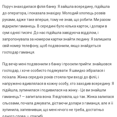
Поруч знаходилася філія банку. Я зайшла всередину, підійшла
до оператора, і показала знахідку. Молодий хлопець розвів
руками, адже таке вперше, тому не знав, що робити. Ми разом
відкрили гаманець. В середині було кілька карток, і долари в
сумі однієї тисячі. До нас підійшла завідуюча відділом, і
запропонувала за номером картки знайти людину. Я залишила
свій номер телефону, щоб подзвонили, якщо знайдеться
господар гаманця.
Під вечір мені подзвонили з банку і просили прийти: знайшовся
господар, і хоче особисто подякувати. Я швидко зібралася і
поїхала. Жінка середніх років стояла при вході до філії, і
напружено вдивлялася в кожну особу, хто заходив всередину. Я
підійшла, зупинилася і подивилася на жінку.- Це ви знайшли
гаманець? — запитала вона. Я відповіла, що так. Жінка залилася
сльозами, почала дякувати, дістаючи долари з гаманця, але я її
зупинила, запевнивши, що мені нічого не треба, достатньо
одного слова — спасибі.