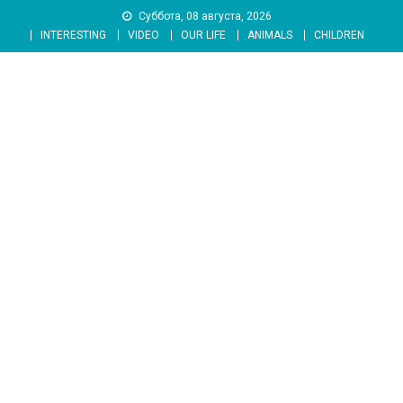
Skip
Суббота, 08 августа, 2026
to
INTERESTING
VIDEO
OUR LIFE
ANIMALS
CHILDREN
content