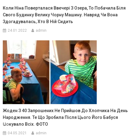
Коли Ніна Поверталася Ввечері З Озера, То Побачила Біля
Свого Будинку Велику Чорну Машину. Навряд Чи Вона
Здогадувалась, Хто В Ній Сидить
24.01.2022
admin
Жоден З 40 Запрошених Не Прийшов До Хлопчика На День
Народження. Те Що Зробила Після Цього Його Бабуся
Աօкувало Всіх. ФОТО
04.05.2021
admin