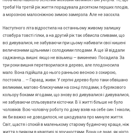
треба! На третій рік життя порадувала десятком перших плодів,
а морозною малосніжною зимою замерзла. Але не засохла.
Наступного літа відростила на останньому живому залишку
стовбура товсті гілки, а на другий рік так обвисла сливами, що
всі дивувалися, не забуваючи при цьому набивати свої кишені
величезними щільними і солодкими плодами. А ще їй віддали
саджанець вишні: якщо не візьмеш — викинемо. Посадила. За
три роки вишня перетворилася в дерево, але плодоносила
мало. Вона підійшла до нього ранньою весною з сокирою,
постояла … — Гаразд, живи. У серпні дерево було таки обвішано
великими, матово-блискучими на сонці плодами, з бурякового
кольору боками ягодами, що знову всі дивувалися і дивувалися,
не забуваючи спльовувати кісточки. В її житті більше не було
чоловіків. Всю чоловічу роботу по дому взяв на себе син. І ніколи,
як би важко не доводилося, не шкодувала про минуле життя.
Світ, щастя і спокій в маленькому старому будиночку краще, ніж
життя з пияком в квартирі зі зручностями. Вона це знає, як ніхто