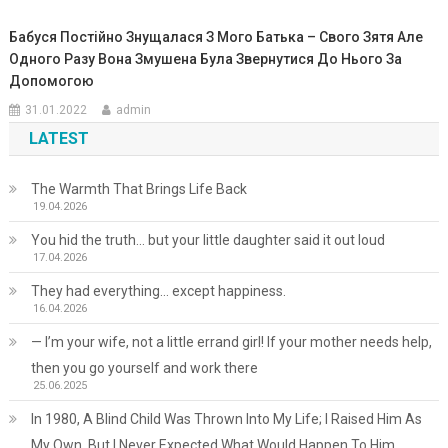
Бабуся Постійно Знущалася З Мого Батька – Свого Зятя Але
Одного Разу Вона Змушена Була Звернутися До Нього За
Допомогою
31.01.2022
admin
LATEST
The Warmth That Brings Life Back
19.04.2026
You hid the truth… but your little daughter said it out loud
17.04.2026
They had everything… except happiness.
16.04.2026
— I’m your wife, not a little errand girl! If your mother needs help,
then you go yourself and work there
25.06.2025
In 1980, A Blind Child Was Thrown Into My Life; I Raised Him As
My Own, But I Never Expected What Would Happen To Him.