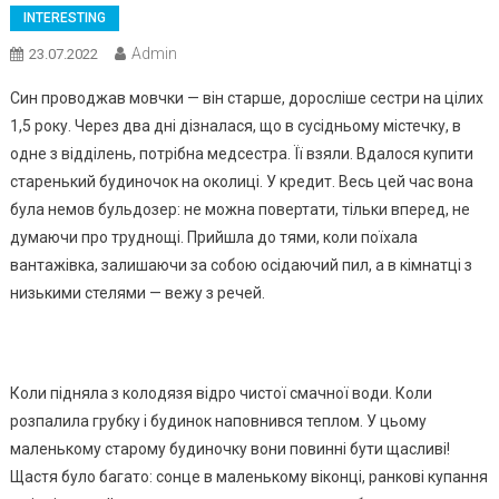
INTERESTING
Admin
23.07.2022
Син проводжав мовчки — він старше, доросліше сестри на цілих
1,5 року. Через два дні дізналася, що в сусідньому містечку, в
одне з відділень, потрібна медсестра. Її взяли. Вдалося купити
старенький будиночок на околиці. У кредит. Весь цей час вона
була немов бульдозер: не можна повертати, тільки вперед, не
думаючи про труднощі. Прийшла до тями, коли поїхала
вантажівка, залишаючи за собою осідаючий пил, а в кімнатці з
низькими стелями — вежу з речей.
Коли підняла з колодязя відро чистої смачної води. Коли
розпалила грубку і будинок наповнився теплом. У цьому
маленькому старому будиночку вони повинні бути щасливі!
Щастя було багато: сонце в маленькому віконці, ранкові купання