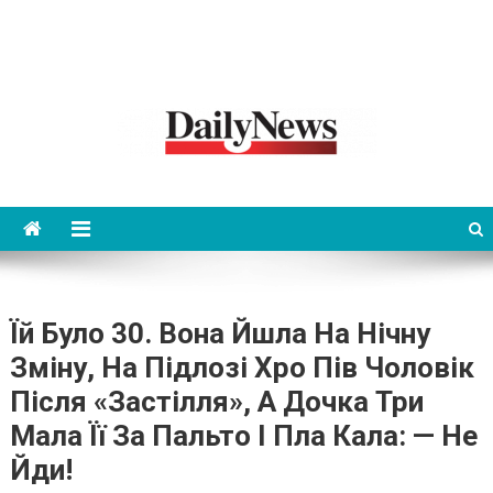
News 92 Daily
No.1 News Portal
Їй Було 30. Вона Йшла На Нічну
Зміну, На Підлозі Хро Пів Чоловік
Після «застілля», А Дочка Три
Мала Її За Пальто І Пла Кала: — Не
Йди!