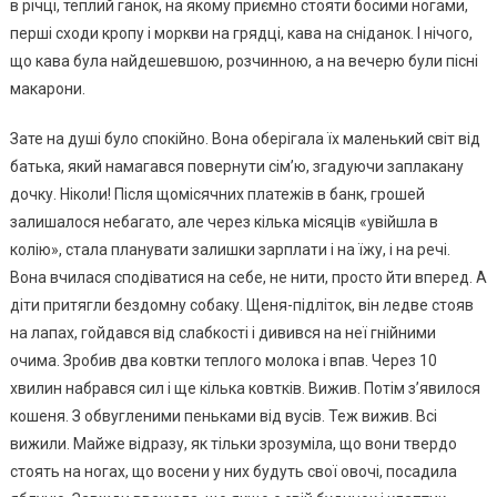
в річці, теплий ганок, на якому приємно стояти босими ногами,
перші сходи кропу і моркви на грядці, кава на сніданок. І нічого,
що кава була найдешевшою, розчинною, а на вечерю були пісні
макарони.
Зате на душі було спокійно. Вона оберігала їх маленький світ від
батька, який намагався повернути сім’ю, згадуючи заплакану
дочку. Ніколи! Після щомісячних платежів в банк, грошей
залишалося небагато, але через кілька місяців «увійшла в
колію», стала планувати залишки зарплати і на їжу, і на речі.
Вона вчилася сподіватися на себе, не нити, просто йти вперед. А
діти притягли бездомну собаку. Щеня-підліток, він ледве стояв
на лапах, гойдався від слабкості і дивився на неї гнійними
очима. Зробив два ковтки теплого молока і впав. Через 10
хвилин набрався сил і ще кілька ковтків. Вижив. Потім з’явилося
кошеня. З обвугленими пеньками від вусів. Теж вижив. Всі
вижили. Майже відразу, як тільки зрозуміла, що вони твердо
стоять на ногах, що восени у них будуть свої овочі, посадила