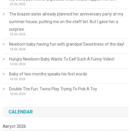
25.06.2025
The brazen sister already planned her anniversary party at my
summer house, putting me on the staff list. But I gave her a
surprise.
25.06.2025
Newborn baby having fun with grandpa! Sweetness of the day!
18.06.2024
Hungry Newborn Baby Wants To Eat! Such A Funny Video!
18.06.2024
Baby of two months speaks his first words
18.06.2024
Double The Fun: Twins Play Trying To Pick A Toy
18.06.2024
CALENDAR
Август 2026