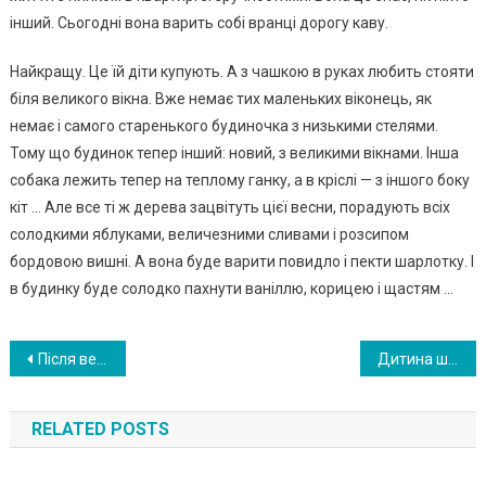
інший. Сьогодні вона варить собі вранці дорогу каву.
Найкращу. Це їй діти купують. А з чашкою в руках любить стояти
біля великого вікна. Вже немає тих маленьких віконець, як
немає і самого старенького будиночка з низькими стелями.
Тому що будинок тепер інший: новий, з великими вікнами. Інша
собака лежить тепер на теплому ганку, а в кріслі — з іншого боку
кіт … Але все ті ж дерева зацвітуть цієї весни, порадують всіх
солодкими яблуками, величезними сливами і розсипом
бордовою вишні. А вона буде варити повидло і пекти шарлотку. І
в будинку буде солодко пахнути ваніллю, корицею і щастям …
Навигация
Після весілля мого сина я намагалася на вихідні приготувати щось з того, що він любить, коли я прийшла, вдома була тільки невістка; вона сказала, щоб я перестала ходити до них — нехай мій син сам до нас ходить.
Дитина штовхала дівчину ногою в автобусі. Те, що зробив цей хлопець, стало мамі наукою
по
RELATED POSTS
записям