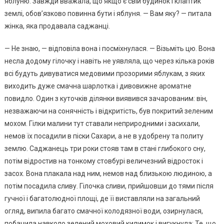
яблуню. Завжди вважала, що якщо є свій будинок і клаптик
землі, обов’язково повинна бути і яблуня. — Вам яку? — питала
жінка, яка продавала саджанці.
— Не знаю, — відповіла вона і посміхнулася. — Візьміть цю. Вона
несла додому гілочку і навіть не уявляла, що через кілька років
всі будуть дивуватися медовими прозорими яблукам, з яких
виходить дуже смачна шарлотка і дивовижне ароматне
повидло. Один з куточків ділянки виявився зачарованим: він,
незважаючи на сонячність і відкритість, був покритий зеленим
мохом. Гілки малини тут ставали неприродними і засихали,
немов їх посадили в піски Сахари, а не в удобрену та политу
землю. Саджанець три роки стояв там в стані глибокого сну,
потім відростив на тонкому стовбурі величезний відросток і
засох. Вона плакала над ним, немов над близькою людиною, а
потім посадила сливу. Гілочка сливи, прийшовши до тями після
гучної і багатолюдної площі, де її виставляли на загальний
огляд, випила багато смачної колодязної води, озирнулася,
побачила навколо зелений моховий килимок і вигукнула: Те, що