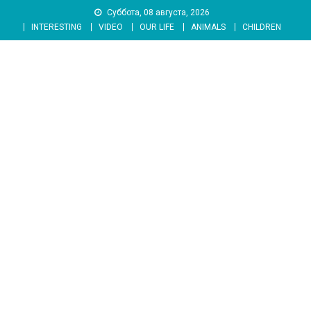
Skip
Суббота, 08 августа, 2026
to
INTERESTING
VIDEO
OUR LIFE
ANIMALS
CHILDREN
content