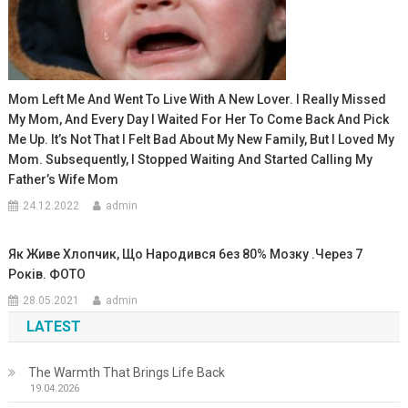
Mom Left Me And Went To Live With A New Lover. I Really Missed
My Mom, And Every Day I Waited For Her To Come Back And Pick
Me Up. It’s Not That I Felt Bad About My New Family, But I Loved My
Mom. Subsequently, I Stopped Waiting And Started Calling My
Father’s Wife Mom
24.12.2022
admin
Як Живе Хлопчик, Що Народився 6ез 80% Мозку .Через 7
Років. ФОТО
28.05.2021
admin
LATEST
The Warmth That Brings Life Back
19.04.2026