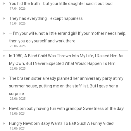
You hid the truth… but your little daughter said it out loud
17.04.2026
They had everything… except happiness.
16.04.2026
— I’m your wife, not a little errand girl! If your mother needs help,
then you go yourself and work there
25.06.2025
In 1980, A Blind Child Was Thrown Into My Life; I Raised Him As
My Own, But I Never Expected What Would Happen To Him.
25.06.2025
The brazen sister already planned her anniversary party at my
summer house, putting me on the staff list. But I gave her a
surprise.
25.06.2025
Newborn baby having fun with grandpa! Sweetness of the day!
18.06.2024
Hungry Newborn Baby Wants To Eat! Such A Funny Video!
18.06.2024