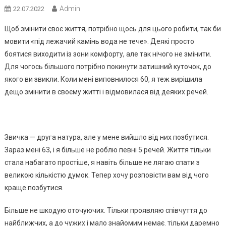
Admin
22.07.2022
Щоб змінити своє життя, потрібно щось для цього робити, так би
мовити «під лежачий камінь вода не тече». Деякі просто
боятися виходити із зони комфорту, але так нічого не змінити.
Для чогось більшого потрібно покинути затишний куточок, до
якого ви звикли. Коли мені виповнилося 60, я теж вирішила
дещо змінити в своєму житті і відмовилася від деяких речей.
Звичка — друга натура, але у мене вийшло від них позбутися.
Зараз мені 63, і я більше не роблю певні 5 речей. Життя тільки
стала набагато простіше, я навіть більше не лягаю спати з
великою кількістю думок. Тепер хочу розповісти вам від чого
краще позбутися.
Більше не шкодую оточуючих. Тільки проявляю співчуття до
найближчих, а до чужих і мало знайомим немає. тільки даремно