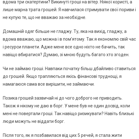
вдома три скатертини? Викинуті гроші на вітер. Ніякої користі, а
лише марна трата грошей. Я навчилася стримувати свої пориви і
не купую те, що не вважаю за необхідне.
Домашній одяг більше не гладжу. Ту, яка на вихід, гладжу, а
вдома вважаю, що можна і в пом’ятому. Так я економлю свій час
і ресурси планети. Адже мене все одно ніхто не бачить, так
навіщо вбиратися? Думаю, зі мною будуть багато хто згоден.
Чи не займаю гроші. Навпаки початку більш дбайливо ставиться
до грошей. Якщо трапляються якісь фінансові труднощі, я
намагаюся сама все вирішити, не займаючи.
Позика грошей зазвичай ні до чого доброго не приводить.
Також я нікому не даю в борг. У мене був не один досвід, коли
мені не повертали гроші. Так навіщо ризикувати? Навіть близькі
люди можуть не віддати борг.
Після того, як я позбавилася від цих 5 речей, я стала жити