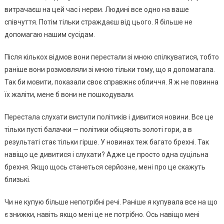
витрачаєш на цей час і нерви. Людині все одно на ваше
співчуття. Потім тільки страждаєш від цього. Я більше не
допомагаю нашим сусідам.
Після кількох відмов вони перестали зі мною спілкуватися, тобто
раніше вони розмовляли зі мною тільки тому, що я допомагала.
Так би мовити, показали своє справжнє обличчя. Я ж не повинна
їх жаліти, мене б вони не пошкодували.
Перестала слухати виступи політиків і дивитися новини. Все це
тільки пусті балачки — політики обіцяють золоті гори, а в
результаті стає тільки гірше. У новинах теж багато брехні. Так
навіщо це дивитися і слухати? Адже це просто одна суцільна
брехня. Якщо щось станеться серйозне, мені про це скажуть
близькі.
Чи не купую більше непотрібні речі. Раніше я купувала все на що
є знижки, навіть якщо мені це не потрібно. Ось навіщо мені