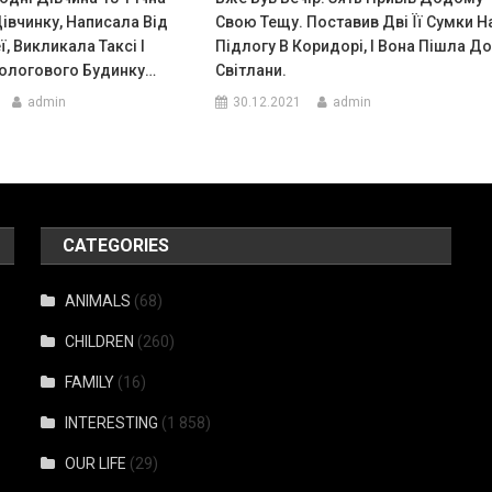
івчинку, Написала Від
Свою Тещу. Поставив Дві Її Сумки Н
ї, Викликала Таксі І
Підлогу В Коридорі, І Вона Пішла Д
Пологового Будинку…
Світлани.
admin
30.12.2021
admin
CATEGORIES
ANIMALS
(68)
CHILDREN
(260)
FAMILY
(16)
INTERESTING
(1 858)
OUR LIFE
(29)