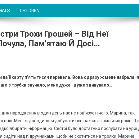
MALS
CHILDREN
стри Трохи Грошей – Від Неї
 Почула, Пам’ятаю Й Досі…
 на її карту п’ять тисяч перевела. Вона одразу ж мене набрала; я
, що з трубки звучало, мене дуже і дуже здивувало…
та дня народження в один день нас не пов’язує нічого. Марина, так
ні очі». Мені ж доводилося добувати все важко зі шкільних років. Я 
дко вбирати інформацію. Сестрі було достатньо послухати на уроці
я сидіти над підручниками, щоби не скотитися на трояки. Марина