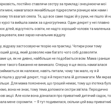
рковість, постійно ставлячи сестру за приклад і знецінюючи мої
ати мені, намагалася якнайбільше підкреслити різницю між нами і
му тлі взагалі сяяла. Те, що все саме падає їй у руки, не пішло їй н
у курсі та вийшла заміж за одногрупника. Один декрет у неї плавно
двоє дітей, відсутність освіти, не надто хороший чоловік та маленька
працювати, вже зараз начальник відділу.
му, відразу застосовуючи теорію на практиці. Чотири роки тому
роший дохід, який дозволяє нам багато чого собі дозволяти.
ме це, як не дивно, найбільше не подобається всім. Мама і раніше
 мене такого бажання не виникало. Спершу я ще якось намагалася
риймається як належне, навіть питали, чому так мало, ну я й
 пішла у другий декрет, тоді я й перестала їй допомагати. Ми якра
 більше. Для мама пояснення, що грошей немає, тому що іпотека бул
мо, вона не знає, тому тема допомоги сестри зів’яла. Періодично
ові акції. Але коли вона дізналася про приватний дитячий садок, то
почала мене соромити. — Я тут подивилася, скільки цей ваш приватни