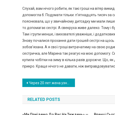
Слухай, вам нічого робити, як такі гроші на вітер вики
допомогла б. Подумати тільки: п’ятнадцять тисяч за 
пояснювала, що у звичайному дитсадку ми мали лише
то допомагає сестрі. А свекруха живе далеко. Тому і 
Там і групи менше, і вихователі уважніше, і додатков
Знову почалися прохання дати грошей сестрі на щось в
зобов’язана. А я свої гроші витрачатиму на свою родин
сестричка, але Марина так реагує на мою допомогу. Ск
купила чобітки на зиму в кілька разів дорожче. Що, як д
прикро. Краще нічого не давати, ніж виправдовуватис
Навигация
Через 20 лет жена узнала правду о муже: в процессе сбора она натолкнулась на очень важные бумаги
по
RELATED POSTS
записям
«Ми Приїдемо До Вас На Тиждень» —
Вранці Сьог