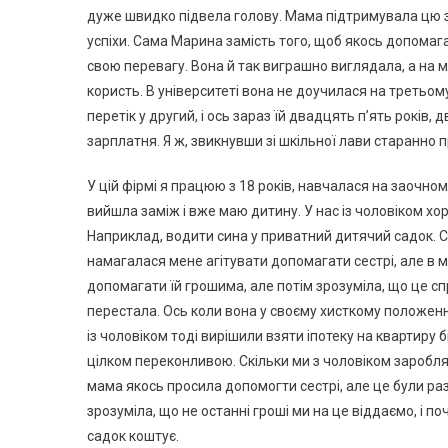
дуже швидко підвела голову. Мама підтримувала цю зі
успіхи. Сама Марина замість того, щоб якось допомаг
свою перевагу. Вона й так виграшно виглядала, а на моє
користь. В університеті вона не доучилася на третьом
перетік у другий, і ось зараз їй двадцять п’ять років, 
зарплатня. Я ж, звикнувши зі шкільної лави старанно 
У цій фірмі я працюю з 18 років, навчалася на заочно
вийшла заміж і вже маю дитину. У нас із чоловіком хо
Наприклад, водити сина у приватний дитячий садок. Са
намагалася мене агітувати допомагати сестрі, але в
допомагати їй грошима, але потім зрозуміла, що це сп
перестала. Ось коли вона у своєму хисткому положенні
із чоловіком тоді вирішили взяти іпотеку на квартиру
цілком переконливою. Скільки ми з чоловіком заробляє
мама якось просила допомогти сестрі, але це були раз
зрозуміла, що не останні гроші ми на це віддаємо, і 
садок коштує.