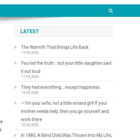
LATEST
The Warmth That Brings Life Back
19.04.2026
You hid the truth… but your little daughter said
it out loud
17.04.2026
They had everything… except happiness.
16.04.2026
— I’m your wife, not a little errand girl! If your
mother needs help, then you go yourself and
work there
не
25.06.2025
,
In 1980, A Blind Child Was Thrown Into My Life;