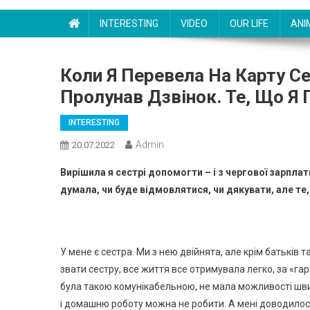
INTERESTING
VIDEO
OUR LIFE
ANI
Коли Я Перевела На Карту Се
Пролунав Дзвінок. Те, Що Я
INTERESTING
Admin
20.07.2022
Вирішила я сестрі допомогти – і з чергової зарплати
думала, чи буде відмовлятися, чи дякувати, але те
У мене є сестра. Ми з нею двійнята, але крім батьків 
звати сестру, все життя все отримувала легко, за «гар
була такою комунікабельною, не мала можливості шви
і домашню роботу можна не робити. А мені доводилос