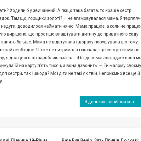
дати? Ходили б у звичайний. А якщо така багата, то краще сестрі
садок. Там що, горщики золоті? — не вгамовувалася мама. Я терпляч
 недуги, доводилося наймати няню. Мама працює, а коли не працю
було вирішено, що простіше влаштувати дитину до приватного саду.
их занять більше. Мама не відступала і щоразу порушувала цю тему.
край необхідне. Я вже не витримала і сказала, що сестра нічим не
у, я для цього їх і заробляю взагалі. Я б і допомагала, адже вона м
инула їй на карту п’ять тисяч, а вона дзвонить: — Ти малому своєм
ля сестри, так і шкода? Мої діти не такі як твій. Неприємно все це й
я.
З донькою знайшли квартиру і пішли дивитися. Я вже готова була вручити гроші, але тут моя дочка закотила ic_терику, вимагаючи відмовитися від покупки. Як виявилося …
одні Дівчина 18-Річна
Вже Був Вечір. Зять Привів Додому