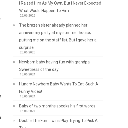
I Raised Him As My Own, But I Never Expected
What Would Happen To Him.
25.06.2025
а
The brazen sister already planned her
anniversary party at my summer house,
putting me on the staff list. But I gave her a
surprise.
25.06.2025
Newborn baby having fun with grandpa!
Sweetness of the day!
18.06.2024
Hungry Newborn Baby Wants To Eat! Such A
з
Funny Video!
а
18.06.2024
Baby of two months speaks his first words
18.06.2024
й
Double The Fun: Twins Play Trying To Pick A