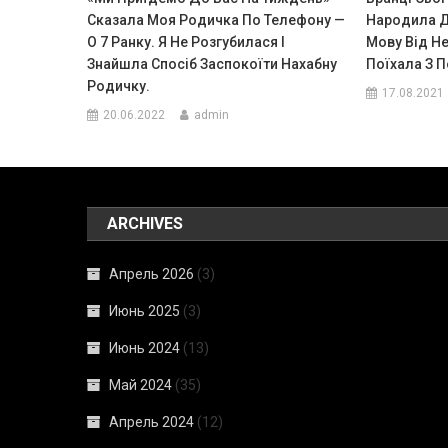
Сказала Моя Родичка По Телефону —
Народила Д
О 7 Ранку. Я Не Розгубилася І
Мову Від Не
Знайшла Спосіб Заспокоїти Нахабну
Поїхала З 
Родичку.
17.08.2021
20.06.2022
admin
ARCHIVES
Апрель 2026
(3)
Июнь 2025
(3)
Июнь 2024
(13)
Май 2024
(35)
Апрель 2024
(12)