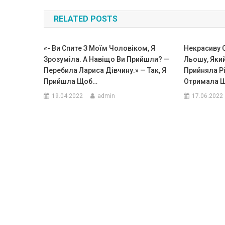
по
RELATED POSTS
записям
«- Ви Cпитe З Моїм Чоловіком, Я
Некрасиву 
Зрозуміла. А Навіщо Ви Прийшли? —
Льошу, Який 
Перебила Лариса Дівчину.» — Так, Я
Прийняла Р
Прийшла Щоб…
Отримала 
19.04.2022
admin
17.06.2022