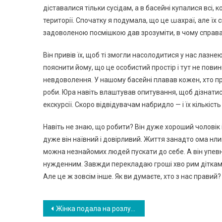
діставалися тільки сусідам, а в басейні купалися всі,
території. Спочатку я подумала, що це աахраї, але їх
задоволеною посмішкою дав зрозуміти, в чому справа
Він привів їх, щоб ті змогли насолодитися у нас лазнею
пояснити йому, що це особистий простір і тут не повин
невдоволення. У нашому басейні плавав кожен, хто про
роби. Юра навіть влаштував опитування, щоб дізнатис
екскурсії. Скоро відвідувачам набридло — і їх кількіс
Навіть не знаю, що робити? Він дуже хороший чоловік 
дуже він наївний і довірливий. Життя занадто ома нли
можна незнайомих людей пускати до себе. А він упевн
нужденним. Завжди перекладаю гроші хво рим діткам і
Але це ж зовсім інше. Як ви думаєте, хто з нас прави
Навигация
Жінка подала на розлучення, а коли повернулася додому, то побачила сюрприз від чоловіка