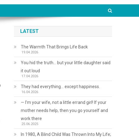
LATEST
The Warmth That Brings Life Back
19.04.2026
You hid the truth… but your little daughter said
it out loud
17.04.2026
в
They had everything… except happiness.
16.04.2026
— I’m your wife, not a little errand girl! If your
mother needs help, then you go yourself and
work there
и
25.06.2025
In 1980, A Blind Child Was Thrown Into My Life;