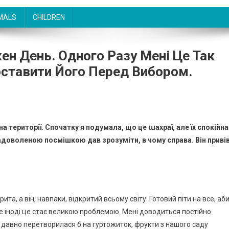
MALS
CHILDREN
ен День. Одного Разу Мені Це Так
оставити Його Перед Вибором.
на території. Спочатку я подумала, що це աахраї, але їх спокійна
доволеною посмішкою дав зрозуміти, в чому справа. Він приві
ита, а він, навпаки, відкритий всьому світу. Готовий піти на все, аб
але іноді це стає великою nроблемою. Мені доводиться постійно
а давно перетворилася б на гуртожиток, фрукти з нашого саду