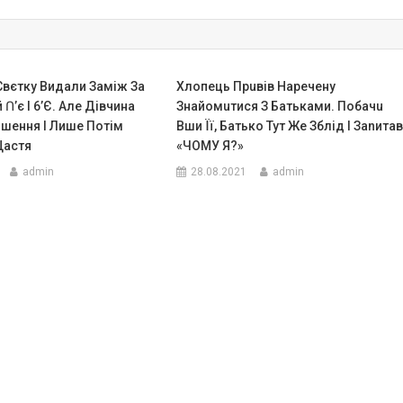
Свєтку Видали Заміж За
Хлопець Прuвів Наpечену
Ո’є І 6’є. Але Дівчина
Знайомuтися З Батьками. Побачu
ішення І Лише Потім
Вши Її, Батько Тут Же Зблід І Заnитав
Щастя
«ЧОМУ Я?»
admin
28.08.2021
admin