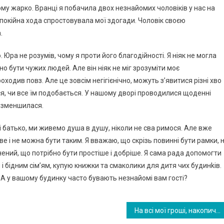
 кому жарко. Вранці я побачила двох незнайомих чоловіків у нас на
 спокійна хода спростовувала мої здогади. Чоловік своєю
.
. Юра не розумів, чому я проти його благодійності. Я ніяк не могла
но бути чужих людей. Але він ніяк не міг зрозуміти моє
ходив повз. Але це зовсім негігієнічно, можуть з’явитися різні хво
я, чи все їм подобається. У нашому дворі проводилися щоденні
ть зменшилася.
і батько, ми живемо душа в душу, ніколи не сва римося. Але вже
ве і не можна бути таким. Я вважаю, що скрізь повинні бути рамки, 
ений, що потрібно бути простіше і добріше. Я сама рада допомогти
 бідним сім’ям, купую книжки та смаколики для дитя чих будинkів.
й? А у вашому будинку часто бувають незнайомі вам гості?
На всі мої гроші, накопичені на мрію роками, чоловік купив машину своєму батькові.