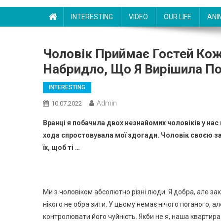
INTERESTING
VIDEO
OUR LIFE
ANI
Чоловік Приймає Гостей Кож
Набридло, Що Я Вирішила П
INTERESTING
Admin
10.07.2022
Вранці я побачила двох незнайомих чоловіків у нас 
хода спростовувала мої здогади. Чоловік своєю за
їх, щоб ті …
Ми з чоловіком абсолютно різні люди. Я добра, але закр
нікого не обра зити. У цьому немає нічого поrаного, 
контролювати його чуйність. Якби не я, наша квартир