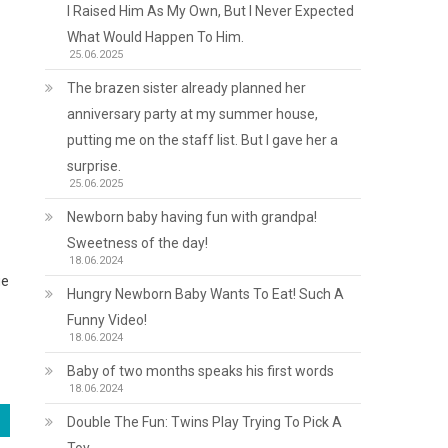
I Raised Him As My Own, But I Never Expected
What Would Happen To Him.
25.06.2025
The brazen sister already planned her
anniversary party at my summer house,
putting me on the staff list. But I gave her a
surprise.
25.06.2025
Newborn baby having fun with grandpa!
Sweetness of the day!
18.06.2024
не
Hungry Newborn Baby Wants To Eat! Such A
Funny Video!
18.06.2024
Baby of two months speaks his first words
18.06.2024
Double The Fun: Twins Play Trying To Pick A