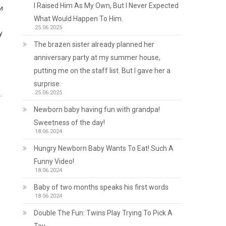
I Raised Him As My Own, But I Never Expected
и
What Would Happen To Him.
25.06.2025
у
The brazen sister already planned her
anniversary party at my summer house,
putting me on the staff list. But I gave her a
surprise.
25.06.2025
.
Newborn baby having fun with grandpa!
Sweetness of the day!
18.06.2024
Hungry Newborn Baby Wants To Eat! Such A
Funny Video!
18.06.2024
Baby of two months speaks his first words
18.06.2024
Double The Fun: Twins Play Trying To Pick A