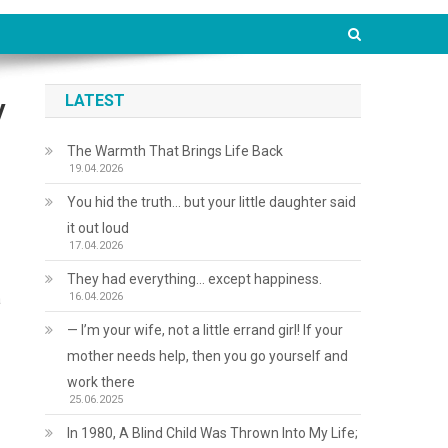
LATEST
у
The Warmth That Brings Life Back
19.04.2026
You hid the truth… but your little daughter said
it out loud
17.04.2026
They had everything… except happiness.
16.04.2026
а
— I’m your wife, not a little errand girl! If your
mother needs help, then you go yourself and
work there
25.06.2025
In 1980, A Blind Child Was Thrown Into My Life;