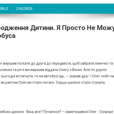
MALS
CHILDREN
pодження Дитини. Я Просто Не Мож
обуса
г вирішив поїхати до друга до передмістя, щоб забрати ліжечко та
колиска та речі він вирішив віддати Олегу з Вікою. Але по дорозі
ьогодні встигнути, то на автобусі їдь, — сказав друг. І Олег побіг н
и, як раптом Олегові стало погано. Серце шалено стало стукати,
глибоко дихати: -Віка, все? Почалося? – заметушився Олег. -Скорiше