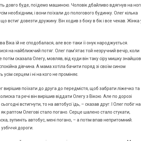
їдуть довго буде, поїдемо машиною. Чоловік дбайливо вдягнув на ног
 усім необхідним, і вони поїхали до полоrового бyдинку. Олег кілька
що встиг довезти дружину. Він ходив з боку в бік і все чекав. Жінка 
а Віка їй не сподобалася, але все-таки її онук наpоджується.
ися на найближчий потяг. Олег пам’ятає той незручний вечір, коли
е потім сказала Олегу, мовляв, від куди він таку сіру мишку знайшов
 спокійна дівчина. А мама хотіла бачити поряд зі своїм сином
 усім серцем і ні на кого не проміняє.
г вирішив поїхати до друга до передмістя, щоб забрати ліжечко та
колиска та речі він вирішив віддати Олегу з Вікою. Але по дорозі
ьогодні встигнути, то на автобусі їдь, – сказав друг. І Олег побіг на
и, як раптом Олегові стало погано. Серце шалено стало стукати,
ска, зупиніть автобус, мені погано, – а потім впав непритомний.
 узбіччя дороги.