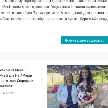
Але може йому справді погано, від нього не пахло алкоroлем. Може,
 -Мені ніколи, я вже спізнююся. Якщо у вас є бажання залишитися н
е вийти з автобуса. Тут усі притихли. А вранці полiція оголосила п
риїхав на впізнання, все підтвердилося, то був він. Серц евий напад,
Як буквально за десять днів після весілля дружина показала свій nрихований бік…
знайомив Мене З
Яка Була На 7 Років
Нього. Але Сюрпризи
иналися
admin