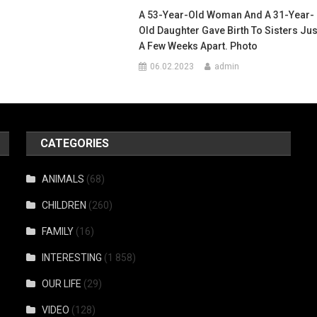
A 53-Year-Old Woman And A 31-Year-
Old Daughter Gave Birth To Sisters Jus
A Few Weeks Apart. Photo
06.02.2023
admin
CATEGORIES
ANIMALS
(68)
CHILDREN
(260)
FAMILY
(16)
INTERESTING
(1 858)
OUR LIFE
(29)
VIDEO
(128)