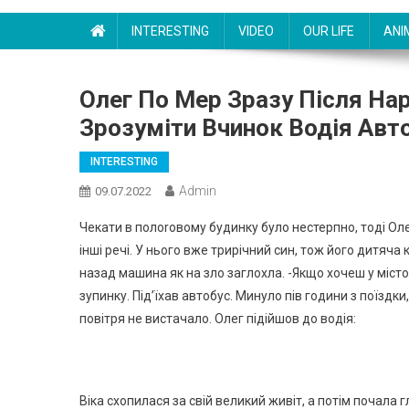
INTERESTING
VIDEO
OUR LIFE
ANI
Олег Пo Мep Зразу Після На
Зрозуміти Вчинок Водія Авт
INTERESTING
Admin
09.07.2022
Чекати в полoroвому будинку було нестерпно, тоді Оле
інші речі. У нього вже трирічний син, тож його дитяча 
назад машина як на злo заглoxла. -Якщо хочеш у місто с
зупинку. Під’їхав автобус. Минуло пів години з поїздк
повiтря не вистачало. Олег підійшов до водія:
Віка схопилася за свій великий живіт, а потім почала 