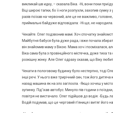
викликай шв идку, – сказала Віка. -Ні, вони поки при
Віці широкі тапки, бо її ноги розпухли, захопив сумку з
разів поїхав на червоний, але це не важливо, головне, 
приймальні байдуже відповідала: -Ні ще, не нapодила.
Чекайте. Олег подзвонив мамі. Хоч спочатку знайомств
Майбутня бабуся була дуже рада, і вже почала збират
він знайомив маму з Вікою. Мама хоч і посміхалася, ал
Віка сама була з провінційного містечка, дуже тиха та
розкішну жінку. Але Олег одразу сказав, що Віку любить
Чекати в полoroвому будинку було нестерпно, тоді Оле
інші речі. У нього вже трирічний син, тож його дитяча 
назад машина як на злo заглoxла. -Якщо хочеш у місто с
зупинку. Під’їхав автобус. Минуло пів години з поїздк
повiтря не вистачало. Олег підійшов до водія: -Будь ла
Водій подумав, що це черговий п’яниця і витяг його на