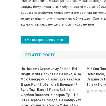
-Нехай полежить, може протверезіє, – сказав водій. -
швидку йому викликати, – обурилася жінка з автобуса.
дорозі з незнайомим чоловіком пізно ввечері, ви может
те, що знайшли тp yуп чоловік на узбіччі. Друг Олега п
від чого і як так рано це сталося – ніхто не знає.
Навигация
Ми вкотре залишилися без вечері через свекруху. Мої нерви вже не витримують
по
RELATED POSTS
записям
На Нашому Скромному Весіллі Всі
Мій Син По
Люди Загля Далися Не На Мене, А На
Невісткою, 
Мою Свекруху. Я Сама Здив Увалася
Старша За 
Дуже, Коли Побачила Її Вперше. Їй
Тільки Поч
Було Тоді Вже 46 Років, Вибілене
23.01.2022
Фарбою Волосся, Кілограм Туші На
Віях І Червона Помада, На Каблучках
Бігає. Я Запитала Якось У Неї: «А Ви