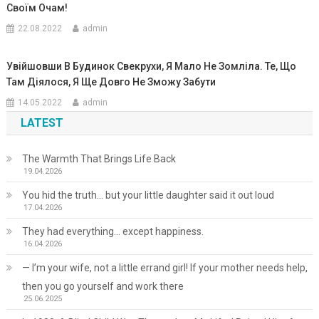
Своїм Очам!
22.08.2022
admin
Увійшовши В Будинок Свекрухи, Я Мало Не Зомліла. Те, Що
Там Діялося, Я Ще Довго Не Зможу Забути
14.05.2022
admin
LATEST
The Warmth That Brings Life Back
19.04.2026
You hid the truth… but your little daughter said it out loud
17.04.2026
They had everything… except happiness.
16.04.2026
— I’m your wife, not a little errand girl! If your mother needs help,
then you go yourself and work there
25.06.2025