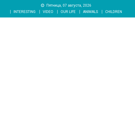
Skip
Пятница, 07 августа, 2026
to
INTERESTING
VIDEO
OUR LIFE
ANIMALS
CHILDREN
content