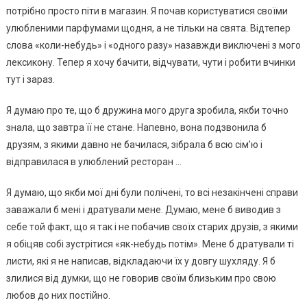
потрібно просто піти в магазин. Я почав користуватися своїми
улюбленими парфумами щодня, а не тільки на свята. Відтепер
слова «коли-небудь» і «одного разу» назавжди виключені з мого
лексикону. Тепер я хочу бачити, відчувати, чути і робити вчинки
тут і зараз.
Я думаю про те, що б дружина мого друга зробила, якби точно
знала, що завтра її не стане. Напевно, вона подзвонила б
друзям, з якими давно не бачилася, зібрала б всю сім’ю і
відправилася в улюблений ресторан …
Я думаю, що якби мої дні були полічені, то всі незакінчені справи
заважали б мені і дратували мене. Думаю, мене б виводив з
себе той факт, що я так і не побачив своїх старих друзів, з якими
я обіцяв собі зустрітися «як-небудь потім». Мене б дратували ті
листи, які я не написав, відкладаючи їх у довгу шухляду. Я б
злилися від думки, що не говорив своїм близьким про свою
любов до них постійно.