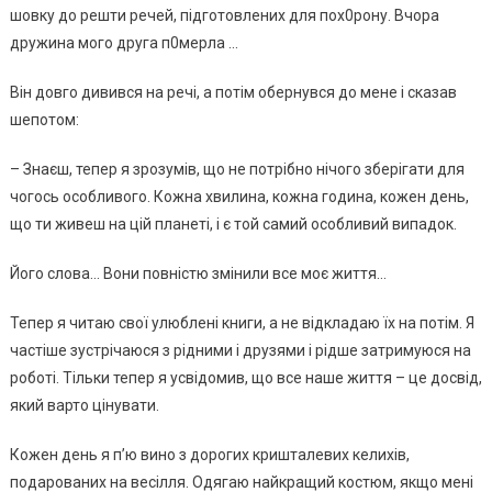
шовку до решти речей, підготовлених для пох0poну. Вчора
дружина мого друга п0мepла …
Він довго дивився на речі, а потім обернувся до мене і сказав
шепотом:
– Знаєш, тепер я зрозумів, що не потрібно нічого зберігати для
чогось особливого. Кожна хвилина, кожна година, кожен день,
що ти живеш на цій планеті, і є той самий особливий випадок.
Його слова… Вони повністю змінили все моє життя…
Тепер я читаю свої улюблені книги, а не відкладаю їх на потім. Я
частіше зустрічаюся з рідними і друзями і рідше затримуюся на
роботі. Тільки тепер я усвідомив, що все наше життя – це досвід,
який варто цінувати.
Кожен день я п’ю вино з дорогих кришталевих келихів,
подарованих на весілля. Одягаю найкращий костюм, якщо мені