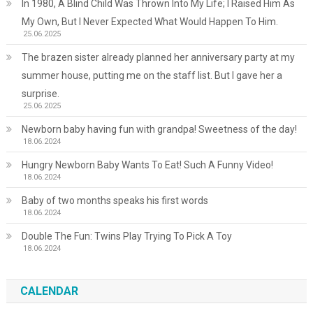
In 1980, A Blind Child Was Thrown Into My Life; I Raised Him As
My Own, But I Never Expected What Would Happen To Him.
25.06.2025
The brazen sister already planned her anniversary party at my
summer house, putting me on the staff list. But I gave her a
surprise.
25.06.2025
Newborn baby having fun with grandpa! Sweetness of the day!
18.06.2024
Hungry Newborn Baby Wants To Eat! Such A Funny Video!
18.06.2024
Baby of two months speaks his first words
18.06.2024
Double The Fun: Twins Play Trying To Pick A Toy
18.06.2024
CALENDAR