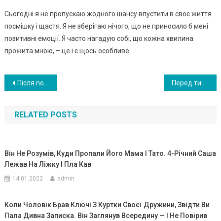
Сьогодні я не пропускаю жодного шансу впустити в своє життя
посмішку і щастя. Я не зберігаю нічого, що не приносило б мені
позитивні емоції. Я часто нагадую собі, що кожна хвилина
прожита мною, – це і є щось особливе.
Навигация
Після no x oр он у мама взяла синові речі. Зарядила його мобільник І бачить 16 пропущених дзвінків від абонента “Кохана”..
Перед тим, як піти в інший світ, жінка покликала всіх своїх дітей і розкрила головні секрети свого життя…
по
RELATED POSTS
записям
Він Не Розумів, Куди Пропали Його Мама І Тато. 4-Річний Саша
Лежав На Ліжку І Пла Кав
14.01.2022
admin
Коли Чоловік Брав Ключі З Куртки Своєї Дружини, Звідти Ви
Пала Дивна Записка. Він Заглянув Всередину — І Не Повірив