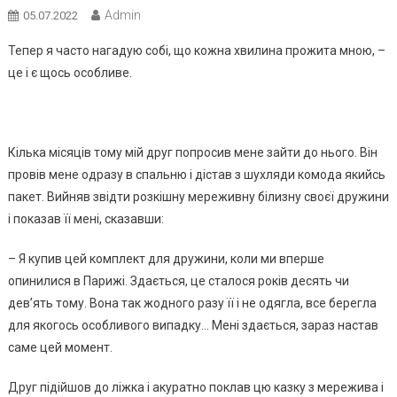
Admin
05.07.2022
Тепер я часто нагадую собі, що кожна хвилина прожита мною, –
це і є щось особливе.
Кілька місяців тому мій друг попросив мене зайти до нього. Він
провів мене одразу в спальню і дістав з шухляди комода якийсь
пакет. Вийняв звідти розкішну мереживну бiлизну своєї дружини
і показав її мені, сказавши:
– Я купив цей комплект для дружини, коли ми вперше
опинилися в Парижі. Здається, це сталося років десять чи
дев’ять тому. Вона так жодного разу її і не одягла, все берегла
для якогось особливого випадку… Мені здається, зараз настав
саме цей момент.
Друг підійшов до ліжка і акуратно поклав цю казку з мережива і