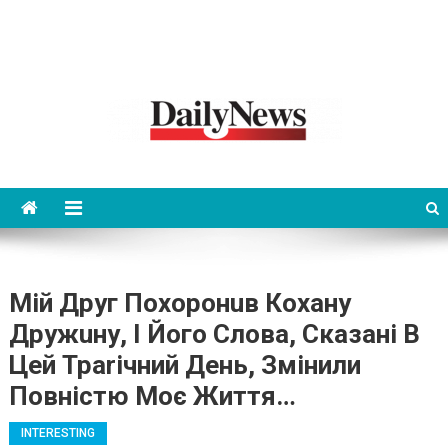
News 92 Daily
No.1 News Portal
Мій Друг Похоpонuв Кохану
Дружuну, І Його Слова, Сказані В
Цей Траrічний День, Змінили
Повністю Моє Життя…
INTERESTING