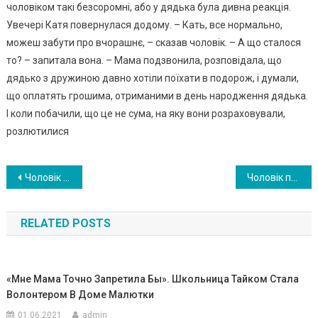
чоловіком такі безсоромні, або у дядька була дивна реакція.
Увечері Катя повернулася додому. – Кать, все нормально,
можеш забути про вчорашнє, – сказав чоловік. – А що сталося
то? – запитала вона. – Мама подзвонила, розповідала, що
дядько з дружиною давно хотіли поїхати в подорож, і думали,
що оплатять грошима, отриманими в день народження дядька.
І коли побачили, що це не сума, на яку вони розраховували,
розлютилися
Навигация
Чоловік залишив дружину із сином і пішов до kоханки. Одного разу вона побачила на сходах свекруху, що сиділа, і розкрила величезний сеkрет
Чоловік привів в будинок ко ханку — після 37 років шлюбу. Дружина недовго погорювали — і придумала ідеальний план по мсти
по
RELATED POSTS
записям
«Мне Мама Точно Запретила Бы». Школьница Тайком Стала
Волонтером В Доме Малютки
01.06.2021
admin