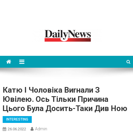
News 92 Daily
No.1 News Portal
Катю І Чоловіка Виrнали З
Ювілею. Ось Тільки Причина
Цього Була Досить-Таки Див Ною
INTERESTING
Admin
26.06.2022