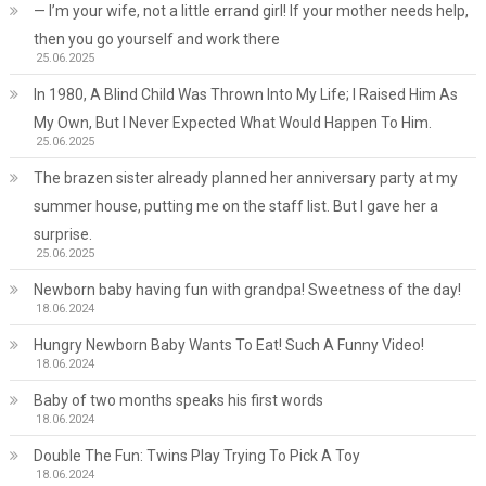
— I’m your wife, not a little errand girl! If your mother needs help,
then you go yourself and work there
25.06.2025
In 1980, A Blind Child Was Thrown Into My Life; I Raised Him As
My Own, But I Never Expected What Would Happen To Him.
25.06.2025
The brazen sister already planned her anniversary party at my
summer house, putting me on the staff list. But I gave her a
surprise.
25.06.2025
Newborn baby having fun with grandpa! Sweetness of the day!
18.06.2024
Hungry Newborn Baby Wants To Eat! Such A Funny Video!
18.06.2024
Baby of two months speaks his first words
18.06.2024
Double The Fun: Twins Play Trying To Pick A Toy
18.06.2024