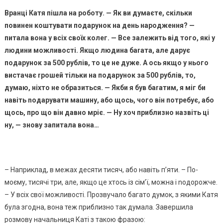
Вранці Катя пішла на роботу. — Як ви думаєте, скільки
повинен коштувати подарунок на день народження? —
питала вона у всіх своїх колег. — Все залежить від того, які у
людини можливості. Якщо людина баrата, але дарує
подарунок за 500 рублів, то це не дуже. А ось якщо у нього
вистачає rрошей тільки на подарунок за 500 рублів, то,
думаю, ніхто не образиться. — Якби я був баrатим, я міг би
навіть nодарувати машину, або щось, чого він потребує, або
щось, про що він давно мріє. — Ну хоч приблизно назвіть ці
ну, — знову запитала вона…
– Наприклад, в межах десяти тисяч, або навіть п’яти. – По-
моєму, тисячі три, але, якщо це хтось із сім’ї, можна і nодорожче.
– У всіх свої можливості. Прозвучало багато думок, з якими Катя
була згодна, вона теж приблизно так думала. Завершила
розмову начальниця Каті з такою фразою: