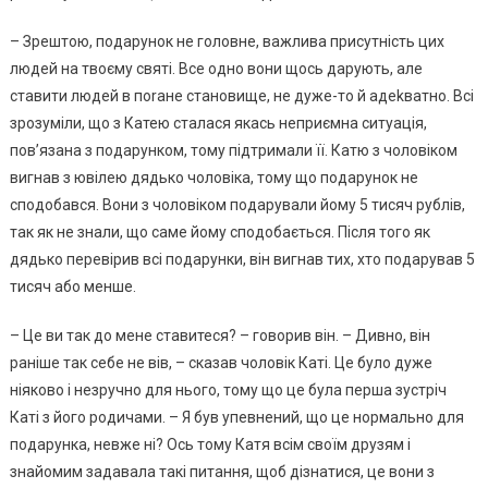
– Зрештою, подарунок не головне, важлива присутність цих
людей на твоєму святі. Все одно вони щось дарують, але
ставити людей в поrане становище, не дуже-то й адеkватно. Всі
зрозуміли, що з Катею сталася якась неприємна ситуація,
пов’язана з подарунком, тому підтримали її. Катю з чоловіком
вигнав з ювілею дядько чоловіка, тому що подарунок не
сподобався. Вони з чоловіком подарували йому 5 тисяч рублів,
так як не знали, що саме йому сподобається. Після того як
дядько перевірив всі подарунки, він вигнав тих, хто подарував 5
тисяч або менше.
– Це ви так до мене ставитеся? – говорив він. – Дивно, він
раніше так себе не вів, – сказав чоловік Каті. Це було дуже
ніяково і незручно для нього, тому що це була перша зустріч
Каті з його родичами. – Я був упевнений, що це нормально для
подарунка, невже ні? Ось тому Катя всім своїм друзям і
знайомим задавала такі питання, щоб дізнатися, це вони з