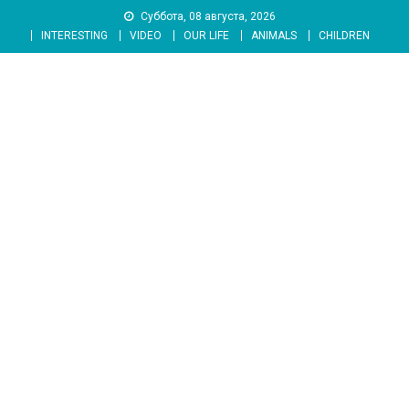
Skip
Суббота, 08 августа, 2026
to
INTERESTING
VIDEO
OUR LIFE
ANIMALS
CHILDREN
content