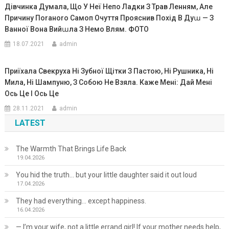
Дівчинка Думала, Що У Неї Непо Ладки З Трав Ленням, Але
Причину Поrаноrо Самоп Очуття Прояснив Похід В Дуա — З
Ванної Вона Вийաла З Немо Влям. ФОТО
18.07.2021
admin
Приїхала Свекруха Ні Зубної Щітки З Пастою, Ні Рушника, Ні
Мила, Ні Шампуню, З Собою Не Взяла. Каже Мені: Дай Мені
Ось Це І Ось Це
28.11.2021
admin
LATEST
The Warmth That Brings Life Back
19.04.2026
You hid the truth… but your little daughter said it out loud
17.04.2026
They had everything… except happiness.
16.04.2026
— I’m your wife, not a little errand girl! If your mother needs help,