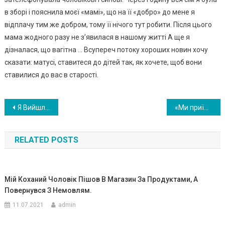
в зборі і пояснила моєї «мамі», що на її «добро» до мене я
відплачу тим же добром, тому її нічого тут робити. Після цього
мама жодного разу не з’явилася в нашому житті А ще я
дізналася, що вагітна … Всупереч потоку хороших новин хочу
сказати: матусі, ставитеся до дітей так, як хочете, щоб вони
ставилися до вас в старості.
Навигация
Я Вийшла На Пенсію, Зібрала Речі Чоловіка І Відправила Його До Мами В Село. Все Життя Я Мріяла Про Розлучення І, Нарешті, Зважилася. Але Наші Дорослі Діти Не Зрозуміли Мого Вчинку
«Ми приїдемо до вас на тиждень» — сказала моя родичка по телефону — о 7 ранку. Я не розгубилася і знайшла спосіб заспокоїти нахабну родичку.
по
RELATED POSTS
записям
Мій Коханий Чоловік Пішов В Магазин За Продуктами, А
Повернувся З Немовлям.
11.07.2021
admin