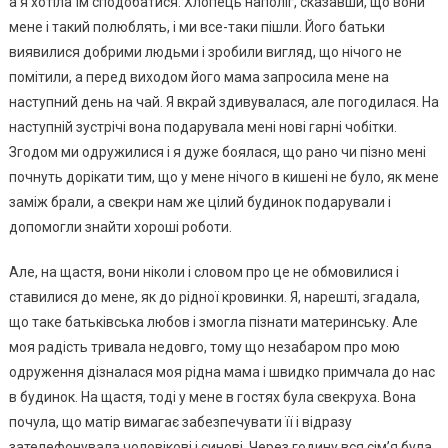
а я хотіла їм сподобатися. Хлопець наполіг, сказавши, що вони
мене і такий полюблять, і ми все-таки пішли. Його батьки
виявилися добрими людьми і зробили вигляд, що нічого не
помітили, а перед виходом його мама запросила мене на
наступний день на чай. Я вкрай здивувалася, але погодилася. На
наступній зустрічі вона подарувала мені нові гарні чобітки.
Згодом ми одружилися і я дуже боялася, що рано чи пізно мені
почнуть дорікати тим, що у мене нічого в кишені не було, як мене
заміж брали, а свекри нам же цілий будинок подарували і
допомогли знайти хороші роботи.
Але, на щастя, вони ніколи і словом про це не обмовилися і
ставилися до мене, як до рідної кровинки. Я, нарешті, згадала,
що таке батьківська любов і змогла пізнати материнську. Але
моя радість тривала недовго, тому що незабаром про мою
одруження дізналася моя рідна мама і швидко примчала до нас
в будинок. На щастя, тоді у мене в гостях була свекруха. Вона
почула, що матір вимагає забезпечувати її і відразу
зателефонувала чоловікові і синові. Через годину вся сім’я була