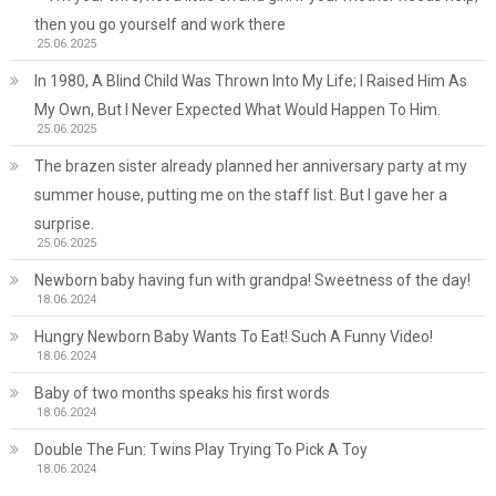
then you go yourself and work there
25.06.2025
In 1980, A Blind Child Was Thrown Into My Life; I Raised Him As
My Own, But I Never Expected What Would Happen To Him.
25.06.2025
The brazen sister already planned her anniversary party at my
summer house, putting me on the staff list. But I gave her a
surprise.
25.06.2025
Newborn baby having fun with grandpa! Sweetness of the day!
18.06.2024
Hungry Newborn Baby Wants To Eat! Such A Funny Video!
18.06.2024
Baby of two months speaks his first words
18.06.2024
Double The Fun: Twins Play Trying To Pick A Toy
18.06.2024