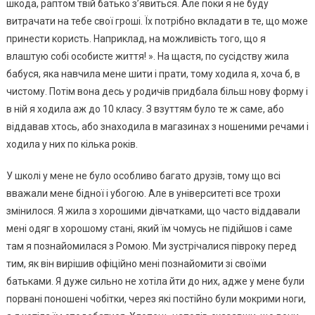
шкода, раптом твій батько з’явиться. Але поки я не буду
витрачати на тебе свої гроші. Їх потрібно вкладати в те, що може
принести користь. Наприклад, на можливість того, що я
влаштую собі особисте життя! ». На щастя, по сусідству жила
бабуся, яка навчила мене шити і прати, тому ходила я, хоча б, в
чистому. Потім вона десь у родичів придбала більш нову форму і
в ній я ходила аж до 10 класу. З взуттям було те ж саме, або
віддавав хтось, або знаходила в магазинах з ношеними речами і
ходила у них по кілька років.
У школі у мене не було особливо багато друзів, тому що всі
вважали мене бідної і убогою. Але в університеті все трохи
змінилося. Я жила з хорошими дівчатками, що часто віддавали
мені одяг в хорошому стані, який їм чомусь не підійшов і саме
там я познайомилася з Ромою. Ми зустрічалися півроку перед
тим, як він вирішив офіційно мені познайомити зі своїми
батьками. Я дуже сильно не хотіла йти до них, адже у мене були
порвані поношені чобітки, через які постійно були мокрими ноги,