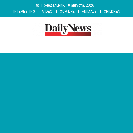
Skip
Понедельник, 10 августа, 2026
to
INTERESTING
VIDEO
OUR LIFE
ANIMALS
CHILDREN
content
News 92 Daily
No.1 News Portal