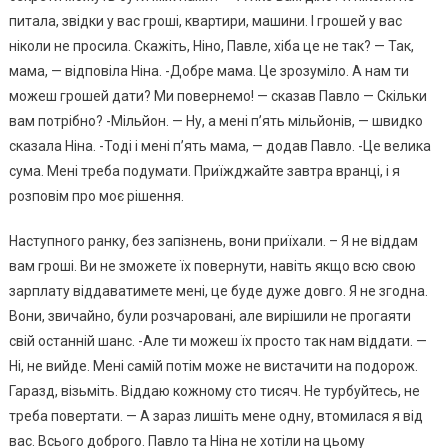
питала, звідки у вас гроші, квартири, машини. І грошей у вас
ніколи не просила. Скажіть, Ніно, Павле, хіба це не так? — Так,
мама, — відповіла Ніна. -Добре мама. Це зрозуміло. А нам ти
можеш грошей дати? Ми повернемо! — сказав Павло — Скільки
вам потрібно? -Мільйон. — Ну, а мені п’ять мільйонів, — швидко
сказала Ніна. -Тоді і мені п’ять мама, — додав Павло. -Це велика
сума. Мені треба подумати. Приїжджайте завтра вранці, і я
розповім про моє рішення.
Наступного ранку, без запізнень, вони приїхали. – Я не віддам
вам гроші. Ви не зможете їх повернути, навіть якщо всю свою
зарплату віддаватимете мені, це буде дуже довго. Я не згодна.
Вони, звичайно, були розчаровані, але вирішили не прогаяти
свій останній шанс. -Але ти можеш їх просто так нам віддати. —
Ні, не вийде. Мені самій потім може не вистачити на подорож.
Гаразд, візьміть. Віддаю кожному сто тисяч. Не турбуйтесь, не
треба повертати. — А зараз лишіть мене одну, втомилася я від
вас. Всього доброго. Павло та Ніна не хотіли на цьому