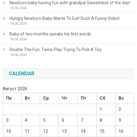
Newborn baby having fun with grandpa! Sweetness of the day!
18.06.2024
Hungry Newborn Baby Wants To Eat! Such A Funny Video!
18.06.2024
Baby of two months speaks his first words
18.06.2024
Double The Fun: Twins Play Trying To Pick A Toy
18.06.2024
CALENDAR
Август 2026
Пн
Вт
Ср
Чт
Пт
Сб
Вс
1
2
3
4
5
6
7
8
9
10
11
12
13
14
15
16