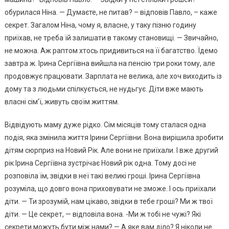
обурилася Ніна. — Думаєте, не питав? – відповів Павло, – каже
секрет. Загалом Ніна, чому я, власне, у таку пізню годину
приїхав, не треба їй залишати в такому становищі. — Звичайно,
не можна. Аж раптом хтось придивиться на її багатство. Їдемо
завтра ж. Ірина Сергіївна вийшла на пенсію три роки тому, але
продовжує працювати. Зарплата не велика, але хоч виходить із
дому та з людьми спілкується, не нудьгує. Діти вже мають
власні сім’ї, живуть своїм життям.
Відвідують маму дуже рідко. Сім місяців тому сталася одна
подія, яка змінила життя Ірини Сергіївни. Вона вирішила зробити
дітям сюрприз на Новий Рік. Але вони не приїхали. І вже другий
рік Ірина Сергіївна зустрічає Новий рік одна. Тому досі не
розповіла їм, звідки в неї такі великі гроші. Ірина Сергіївна
розуміла, що довго вона приховувати не зможе. І ось приїхали
діти. — Ти зрозумій, нам цікаво, звідки в тебе гроші? Ми ж твої
діти. — Це секрет, — відповіла вона. -Ми ж тобі не чужі? Які
секрети можуть бути між нами? — А яке вам діло? Я ніколи не