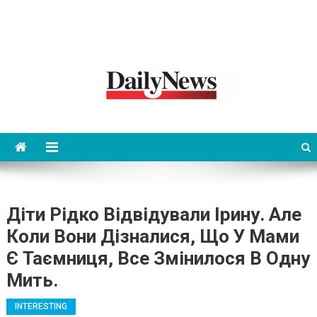
News 92 Daily
No.1 News Portal
Діти Рідко Відвідували Ірину. Але
Коли Вони Дізналися, Що У Мами
Є Таємниця, Все Змінилося В Одну
Мить.
INTERESTING