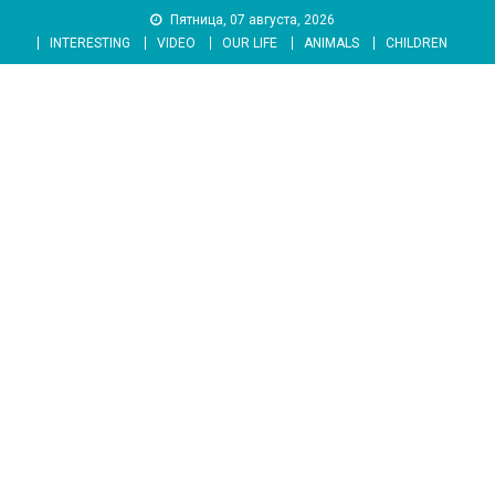
Skip
Пятница, 07 августа, 2026
to
INTERESTING
VIDEO
OUR LIFE
ANIMALS
CHILDREN
content