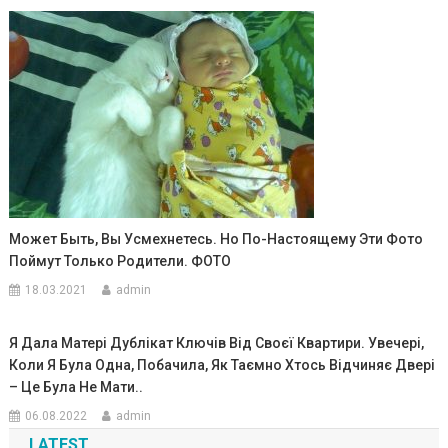
Может Быть, Вы Усмехнетесь. Но По-Настоящему Эти Фото
Поймут Только Родители. ФОТО
18.03.2021
admin
Я Дала Матері Дублікат Ключів Від Своєї Квартири. Увечері,
Коли Я Була Одна, Побачила, Як Таємно Хтось Відчиняє Двері
– Це Була Не Мати..
06.08.2022
admin
LATEST