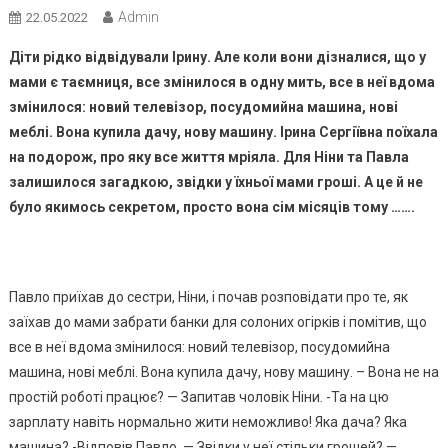
Admin
22.05.2022
Діти рідко відвідували Ірину. Але коли вони дізналися, що у
мами є таємниця, все змінилося в одну мить, все в неї вдома
змінилося: новий телевізор, посудомийна машина, нові
меблі. Вона купила дачу, нову машину. Ірина Сергіївна поїхала
на подорож, про яку все життя мріяла. Для Ніни та Павла
залишилося загадкою, звідки у їхньої мами гроші. А це й не
було якимось секретом, просто вона сім місяців тому …….
Павло приїхав до сестри, Ніни, і почав розповідати про те, як
заїхав до мами забрати банки для солоних огірків і помітив, що
все в неї вдома змінилося: новий телевізор, посудомийна
машина, нові меблі. Вона купила дачу, нову машину. – Вона не на
простій роботі працює? — Запитав чоловік Ніни. -Та на цю
зарплату навіть нормально жити неможливо! Яка дача? Яка
машина? -Відповів Павло. — Звідки у неї стільки грошей? —