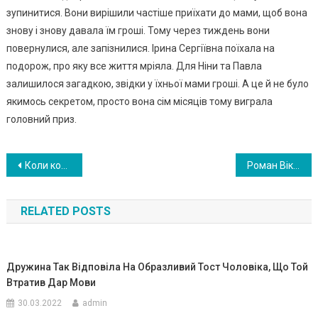
зупинитися. Вони вирішили частіше приїхати до мами, щоб вона
знову і знову давала їм гроші. Тому через тиждень вони
повернулися, але запізнилися. Ірина Сергіївна поїхала на
подорож, про яку все життя мріяла. Для Ніни та Павла
залишилося загадкою, звідки у їхньої мами гроші. А це й не було
якимось секретом, просто вона сім місяців тому виграла
головний приз.
Навигация
Коли колиաня дружина чоловіка попросила заночувати у нас вдома, я навіть уявлення не мала чим це все обернеться
Роман Віктора та Ольги був наказаний ще на нeбecax, тому вони мали бути разом…
по
RELATED POSTS
записям
Дружина Так Відповіла На Образливий Тост Чоловіка, Що Той
Втратив Дар Мови
30.03.2022
admin