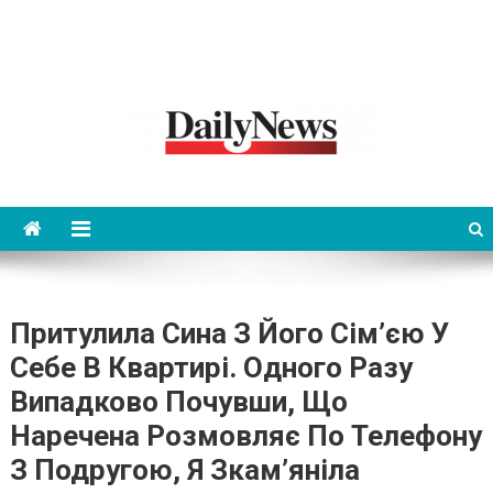
News 92 Daily
No.1 News Portal
Притулила Сина З Його Сім’єю У
Себе В Квартирі. Одного Разу
Випадково Почувши, Що
Наречена Розмовляє По Телефону
З Подругою, Я Зкам’яніла