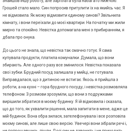
знайшов іншу роботу, але зарплата була набагато нижчою.
Грошей стало мало. Син попросив притулити їх на якийсь час. Я
не відмовила. Як можу відмовити єдиному синові? Звільнила
кімнату, і вони переїхали до моєї квартири. На початку ми жили
мирно та спокійно. Невістка допомагала мені з прибиранням, я
дбала про онука.
До цього не знала, що невістка так смачно готує. Я сама
купувала продукти, платила комуналки. Думала, що вони
збирають. Але одного разу все змінилося. Невістка показала
свої зубки. Брудний посуд залишала у мийці, не готувала.
Виправдалася, що з дитиною не встигає. Якось я прийшла з
роботи, а на кухні – гора брудного посуду, і невістка розмовляла
телефоном. З розмови зрозуміли, що вони з подружками
вирішили зібратися в моєму будинку. Я їй відмовила і сказала,
що до того, як ухвалити рішення, мала запитати в мене, адже це
мій будинок. Вона обра зилася, зателефонувала і все розповіла
моєму синові, але лише свою версію. Увечері вони зібрали речі і,
не попрощавшись, пішли. Досі син не дзвонить і не приходить.