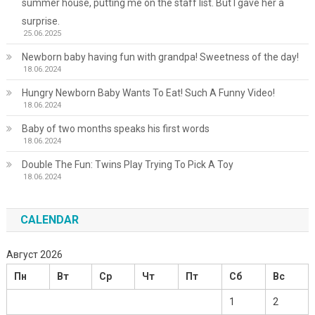
summer house, putting me on the staff list. But I gave her a
surprise.
25.06.2025
Newborn baby having fun with grandpa! Sweetness of the day!
18.06.2024
Hungry Newborn Baby Wants To Eat! Such A Funny Video!
18.06.2024
Baby of two months speaks his first words
18.06.2024
Double The Fun: Twins Play Trying To Pick A Toy
18.06.2024
CALENDAR
Август 2026
Пн
Вт
Ср
Чт
Пт
Сб
Вс
1
2