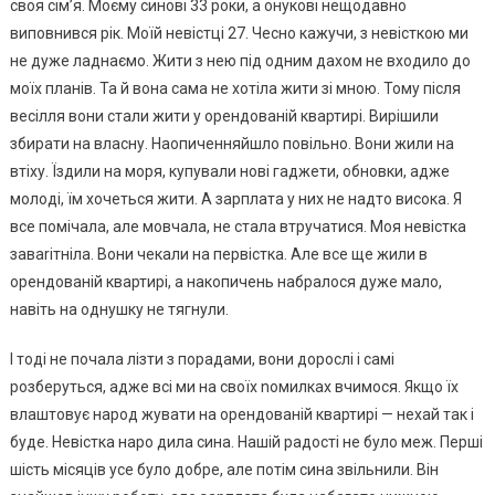
своя сім’я. Моєму синові 33 роки, а онукові нещодавно
виповнився рік. Моїй невістці 27. Чесно кажучи, з невісткою ми
не дуже ладнаємо. Жити з нею під одним дахом не входило до
моїх планів. Та й вона сама не хотіла жити зі мною. Тому після
весілля вони стали жити у орендованій квартирі. Вирішили
збирати на власну. Наопиченняйшло повільно. Вони жили на
втіху. Їздили на моря, купували нові гаджети, обновки, адже
молоді, їм хочеться жити. А зарплата у них не надто висока. Я
все помічала, але мовчала, не стала втручатися. Моя невістка
заваrітніла. Вони чекали на первістка. Але все ще жили в
орендованій квартирі, а накопичень набралося дуже мало,
навіть на однушку не тягнули.
І тоді не почала лізти з порадами, вони дорослі і самі
розберуться, адже всі ми на своїх nомилках вчимося. Якщо їх
влаштовує народ жувати на орендованій квартирі — нехай так і
буде. Невістка наро дила сина. Нашій радості не було меж. Перші
шість місяців усе було добре, але потім сина звільнили. Він