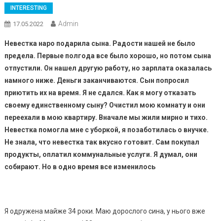
INTERESTING
Admin
17.05.2022
Невестка наро подарила сына. Радости нашей не было
предела. Первые полгода все было хорошо, но потом сына
отпустили. Он нашел другую работу, но зарплата оказалась
намного ниже. Деньги заканчиваются. Сын попросил
приютить их на время. Я не сдался. Как я могу отказать
своему единственному сыну? Очистил мою комнату и они
переехали в мою квартиру. Вначале мы жили мирно и тихо.
Невестка помогла мне с уборкой, я позаботилась о внучке.
Не знала, что невестка так вкусно готовит. Сам покупал
продукты, оплатил коммунальные услуги. Я думал, они
собирают. Но в одно время все изменилось
Я одружена майже 34 роки. Маю дорослого сина, у нього вже