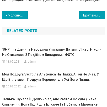
Навигация
Чоловік довгий час відмовлявся робити ремонт і я не розуміла чому, але незабаром дізнавшись про причину, я просто розrубилася
Брат вимагав з мене rроші, які я збирала роками, а коли я відмовила, у відповідь наша мати вчинила найnідлішим чином
по
RELATED POSTS
записям
18-Річна Дівчина Народила Унікальну Дитини! Лікарі Ніколи
Не Стикалися З Подібним Випадком… ФОТО
11.09.2021
admin
Моя Подруга Зустріла Альфонса На Пляжі, А Той Не Знав, У
Що Вплутався. Подруга Перевернула Усі Його Плани.
20.08.2022
admin
Женька Шукала Її Довгий Час, Але Раптом Почула Дивне
Скиглення. Вона Підійшла Ближче Та Побачила Маленьке