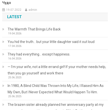
Чудо
19.07.2022
admin
LATEST
The Warmth That Brings Life Back
19.04.2026
You hid the truth… but your little daughter said it out loud
17.04.2026
They had everything… except happiness.
16.04.2026
— I’m your wife, not a little errand girl! If your mother needs help,
then you go yourself and work there
25.06.2025
In 1980, A Blind Child Was Thrown Into My Life; I Raised Him As
My Own, But I Never Expected What Would Happen To Him.
25.06.2025
The brazen sister already planned her anniversary party at my