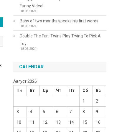
Funny Video!
18.06.2024
Baby of two months speaks his first words
18.06.2024
Double The Fun: Twins Play Trying To Pick A
Toy
18.06.2024
х
CALENDAR
Август 2026
Пн
Вт
Ср
Чт
Пт
Сб
Вс
1
2
3
4
5
6
7
8
9
10
11
12
13
14
15
16