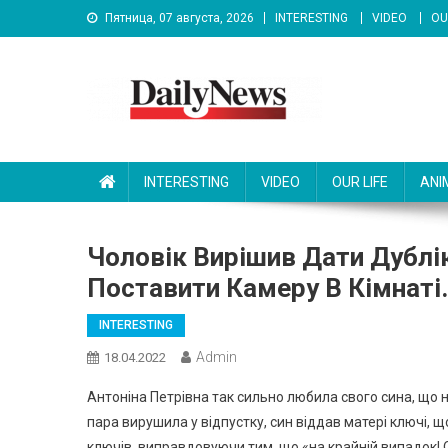
Skip
Пятница, 07 августа, 2026
INTERESTING
VIDEO
OU
to
content
News 92 Daily
No.1 News Portal
INTERESTING
VIDEO
OUR LIFE
ANI
Чоловік Вирішив Дати Дублік
Поставити Камеру В Кімнаті
INTERESTING
Admin
18.04.2022
Антоніна Петрівна так сильно любила свого сина, що н
пара вирушила у відпустку, син віддав матері ключі,
ключів, виправдовуючи тим, що «на кpaйній випадок! 