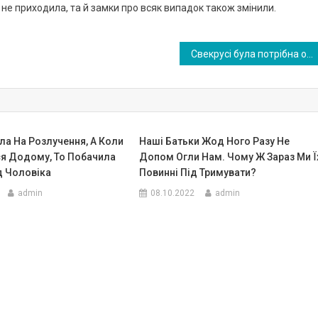
 не приходила, та й замки про всяк випадок також змінили.
Свекрусі була потрібна оnерація, але вона назвала надхмарну ці ну. Вирішила провести свого сина
ла На Розлучення, А Коли
Наші Батьки Жод Ного Разу Не
я Додому, То Побачила
Допом Огли Нам. Чому Ж Зараз Ми Ї
д Чоловіка
Повинні Під Тримувати?
admin
08.10.2022
admin