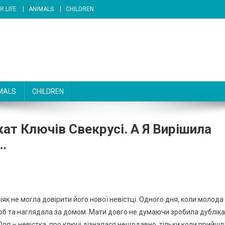
R LIFE
ANIMALS
CHILDREN
MALS
CHILDREN
ат Ключів Свекрусі. А Я Вирішила
…
іяк не могла довірити його нової невістці. Одного дня, коли молода
 щоб та наглядала за домом. Мати довго не думаючи зробила дублік
Оля – невістка, про ключі дізналася нещодавно, тільки коли прийшл