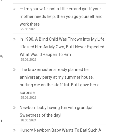
— I’m your wife, not a little errand girl! If your
mother needs help, then you go yourself and
work there
25.06.2025
In 1980, A Blind Child Was Thrown Into My Life;
I Raised Him As My Own, But I Never Expected
What Would Happen To Him.
х,
25.06.2025
The brazen sister already planned her
anniversary party at my summer house,
putting me on the staff list. But I gave her a
surprise.
25.06.2025
Newborn baby having fun with grandpa!
Sweetness of the day!
 і
18.06.2024
Hungry Newborn Baby Wants To Eat! Such A