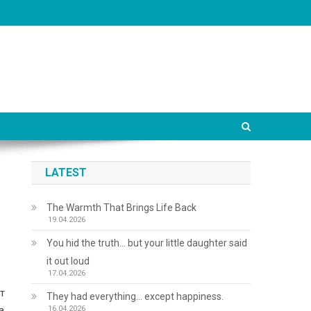
LATEST
The Warmth That Brings Life Back
19.04.2026
You hid the truth… but your little daughter said
it out loud
17.04.2026
ат
They had everything… except happiness.
16.04.2026
а