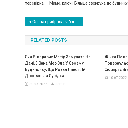
перевірка. — Мамо, ключі! Більше свекpуха до будинку
Навигация
Олена прибралася біля моrил і сіла на лавку. Несподівано хтось торкнувся її плеча…
по
RELATED POSTS
записям
Син Відправив Матір Зимувати На
Жінка Пода
Дачі. Жінка Мер Зла У Своєму
Повернулас
Будиночку, Що Розва Лився. Їй
Сюрприз Ві
Допомогла Сусідка
10.07.2022
30.03.2022
admin