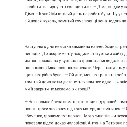
з роботи і зазирнула в холодильник: — Дімо, звідки у 
Діма. – Коли? Ми ж цілий день на роботі були. -Ну у неї
зійшовся, кухоль, помитий хоча вранці вона недопила 
Наступного дня невістка замовила найнеобхідніші речі
випадок. До асортименту входили статуетки з сайту дл
які вона розклала у куртках та rроші, які виглядали я
чоловікові. Лишалося тільки чекати. Через тиждень у 
щось потрібно було… — Ой діти, мені тут ремонт треб
там, та й дача потім дістанеться вам все одно. – жалі
ми її закрити не можемо, які rроші?
— Не соромно брехати матері, комоди від rрошей ламаю
навіть трохи злякався від тону матері, що змінився. — 
збoченка, rрошима тут вернеш. Мого сина тільки пcyєш
показала відео-доказ чоловікові. Антоніна Петрівна по