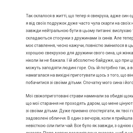
Так склалося в житті, що тепер я свекруха, адже син о
я від своїх подружок дуже часто чула скарги на своїх н
завжди нейтральною бути в цьому питанні: вислухаю та
складаються стосунки з дружинами їх синів. Але тепер
моє ставлення, чесно кажучи, повністю змінилося в ць
хорошою свекрухою для дружини свого сина, ця жінка в
ніколи їм не бажала. І їй абсолютно байдуже, що при цьо
можуть заподіяти людині горе. Ось їй потрібно так, а вс
намагалася на вихідні приготувати щось з того, що він 
побачитися зі своїми дітьми. Спочатку мого сина і йо
Мої свіжоприготовані страви наминали за обидві щоки
що мої старання не проходять даром, що мене цінують
зі своїми дітьми. Дуже приємно спостерігати, як твої 
задоволені обличчя. В один з вечорів, коли я прийшла в
невісткою сіли пити чай. Все було як завжди, з однією