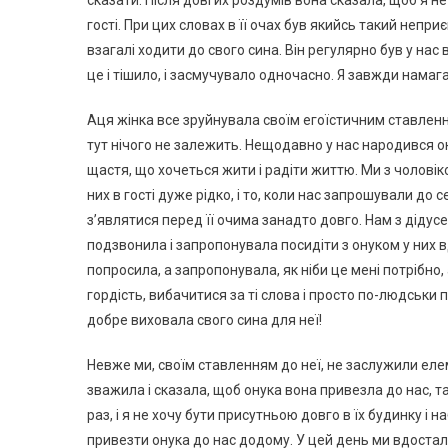
сказати. Після довгих роздумів вона сказала, щоб я не
гості. При цих словах в її очах був якийсь такий непри
взагалі ходити до свого сина. Він регулярно був у нас
це і тішило, і засмучувало одночасно. Я завжди намага
Aця жінка все зруйнувала своїм егоїстичним ставленням
тут нічого не залежить. Нещодавно у нас народився он
щастя, що хочеться жити і радіти життю. Ми з чоловік
них в гості дуже рідко, і то, коли нас запрошували до
з’являтися перед її очима занадто довго. Нам з дідус
подзвонила і запропонувала посидіти з онуком у них в
попросила, а запропонувала, як ніби це мені потрібно,
гордість, вибачитися за ті слова і просто по-людськи 
добре виховала свого сина для неї!
Невже ми, своїм ставленням до неї, не заслужили елем
зважила і сказала, щоб онука вона привезла до нас, 
раз, і я не хочу бути присутньою довго в їх будинку і 
привезти онука до нас додому. У цей день ми вдосталь