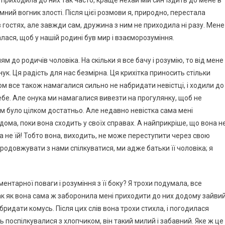
 приходила до них так часто, краще нехай мій син їздить до мене в
ємний вогник злості. Після цієї розмови я, природно, перестала
 в гостях, але завжди сам, дружина з ним не приходила ні разу. Мене
лася, щоб у нашій родині був мир і взаєморозуміння.
 до родичів чоловіка. На скільки я все бачу і розумію, то від мене
ук. Ця радість для нас безмірна. Ця крихітка приносить стільки
ом все також намагалися сильно не набридати невістці, і ходили до
 себе. Але онука ми намагалися вивезти на прогулянку, щоб не
ем було цілком достатньо. Але недавно невістка сама мені
дома, поки вона сходить у своїх справах. А найприкріше, що вона н
 а не їй! Тобто вона, виходить, не може переступити через свою
продовжувати з нами спілкуватися, ми адже батьки її чоловіка; я
ентарної поваги і розуміння з її боку? Я трохи подумала, все
так як вона сама ж заборонила мені приходити до них додому зайви
набридати комусь. Після цих слів вона трохи стихла, і погодилася
 поспілкувалися з хлопчиком, він такий милий і забавний. Яке ж це