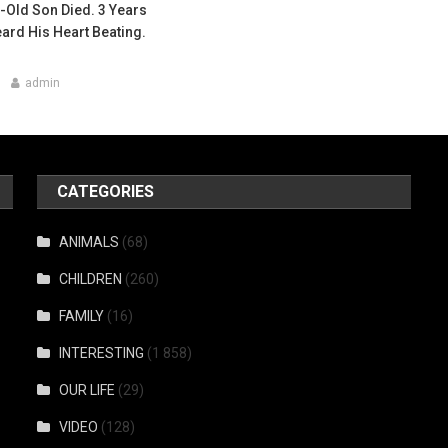
-Old Son Died. 3 Years
eard His Heart Beating.
admin
CATEGORIES
ANIMALS
(68)
CHILDREN
(260)
FAMILY
(16)
INTERESTING
(1 858)
OUR LIFE
(29)
VIDEO
(128)