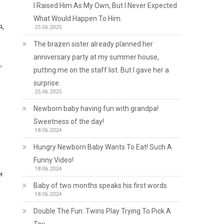
I Raised Him As My Own, But I Never Expected
What Would Happen To Him.
я,
25.06.2025
The brazen sister already planned her
anniversary party at my summer house,
,
putting me on the staff list. But I gave her a
surprise.
25.06.2025
Newborn baby having fun with grandpa!
Sweetness of the day!
18.06.2024
Hungry Newborn Baby Wants To Eat! Such A
Funny Video!
18.06.2024
и
Baby of two months speaks his first words
18.06.2024
Double The Fun: Twins Play Trying To Pick A