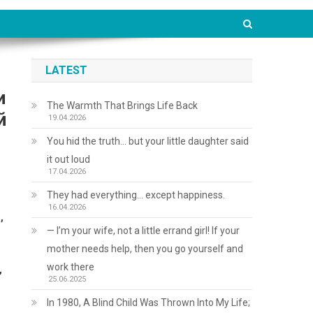
LATEST
и
The Warmth That Brings Life Back
й
19.04.2026
You hid the truth… but your little daughter said
it out loud
17.04.2026
They had everything… except happiness.
16.04.2026
,
— I’m your wife, not a little errand girl! If your
mother needs help, then you go yourself and
work there
,
25.06.2025
In 1980, A Blind Child Was Thrown Into My Life;