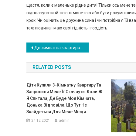
щастя, коли є маленьке рідне дитя! Тільки ось мене 
відплачувати їй тією ж монетою або бути розумнішим
крок. Чи оцінить це дружина сина і чи потрібна я їй в
теж людина і маю свої гідність і гордість.
Навигация
Двокімнатна квартира за мішок картоплі. Наха бна свекруха вирішила, що я повинна відписати їй свою двушку
по
RELATED POSTS
записям
Діти Купили 3-Кімнатну Квартиру Та
Запросили Мене Її Оглянути. Коли Ж
Я Спитала, Де Буде Моя Кімната,
Донька Відповіла, Що Тут Не
Знайдеться Для Мене Місця.
24.12.2021
admin