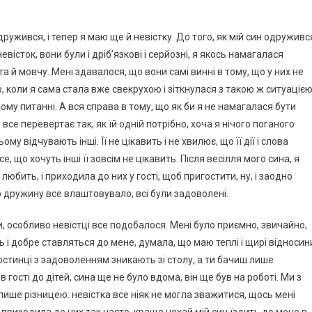
дружився, і тепер я маю ще й невістку. До того, як мій син одруживс
евісток, вони були і дріб’язкові і серйозні, я якось намагалася
 й мовчу. Мені здавалося, що вони самі винні в тому, що у них не
, коли я сама стала вже свекрухою і зіткнулася з такою ж ситуацією
ому питанні. А вся справа в тому, що як би я не намагалася бути
се перевертає так, як їй одній потрібно, хоча я нічого поганого
му відчувають інші. Її не цікавить і не хвилює, що її дії і слова
е, що хочуть інші її зовсім не цікавить. Після весілля мого сина, я
любить, і приходила до них у гості, щоб пригостити, ну, і заодно
го дружину все влаштовувало, всі були задоволені.
, особливо невістці все подобалося. Мені було приємно, звичайно,
 і добре ставляться до мене, думала, що маю теплі і щирі відносин
гостинці з задоволенням зникають зі столу, а ти бачиш лише
 гості до дітей, сина ще не було вдома, він ще був на роботі. Ми з
 лише різницею: невістка все ніяк не могла зважитися, щось мені