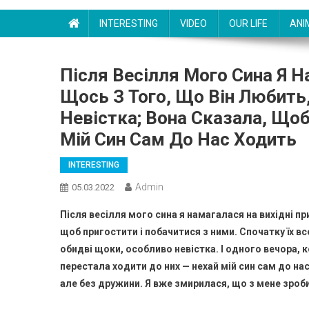
INTERESTING
VIDEO
OUR LIFE
ANI
Після Весілля Мого Сина Я Н
Щось З Того, Що Він Любить
Невістка; Вона Сказала, Що
Мій Син Сам До Нас Ходить
INTERESTING
Admin
05.03.2022
Після весілля мого сина я намагалася на вихідні при
щоб пригостити і побачитися з ними. Спочатку їх 
обидві щоки, особливо невістка. І одного вечора, к
перестала ходити до них — нехай мій син сам до нас
але без дружини. Я вже змирилася, що з мене зроби