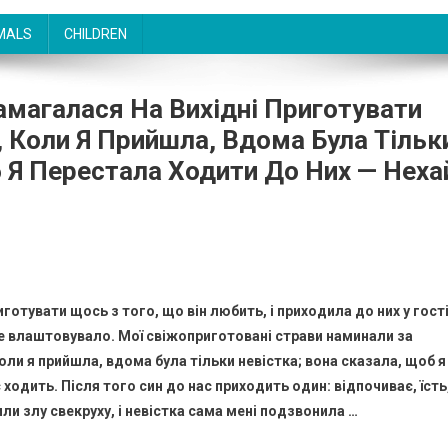
MALS
CHILDREN
амагалася На Вихідні Приготувати
, Коли Я Прийшла, Вдома Була Тільк
б Я Перестала Ходити До Них — Неха
готувати щось з того, що він любить, і приходила до них у гості
все влаштовувало. Мої свіжоприготовані страви наминали за
оли я прийшла, вдома була тільки невістка; вона сказала, щоб я
 ходить. Після того син до нас приходить один: відпочиває, їсть
ли злу свекруху, і невістка сама мені подзвонила …