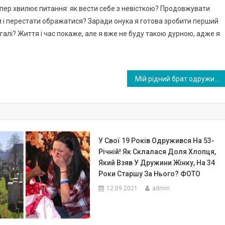
тепер хвилює питання: як вести себе з невісткою? Продовжувати
и і перестати ображатися? Заради онука я готова зробити перший
загалі? Життя і час покаже, але я вже не буду такою дурною, адже я
Мій рідний брат одружився по зальоту на дівчині з села. І тут сталося те, чого ні, я ні батьки, не ждали …
У Свої 19 Років Одружився На 53-
Річній! Як Склалася Доля Хлопця,
Який Взяв У Дружини Жінку, На 34
Роки Старшу За Нього? ФОТО
12.09.2021
admin