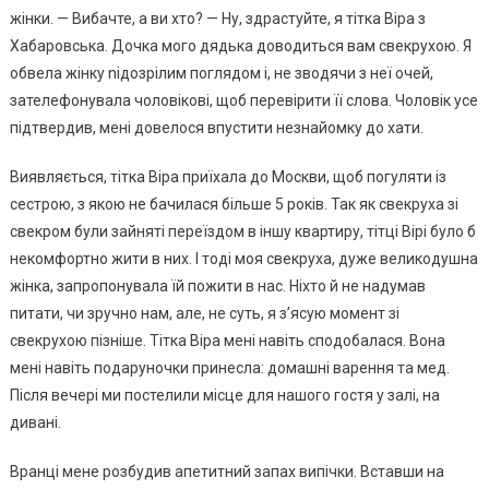
жінки. — Вибачте, а ви хто? — Ну, здрастуйте, я тітка Віра з
Хабаровська. Дочка мого дядька доводиться вам свекрухою. Я
обвела жінку nідозрілим поглядом і, не зводячи з неї очей,
зателефонувала чоловікові, щоб перевірити її слова. Чоловік усе
підтвердив, мені довелося впустити незнайомку до хати.
Виявляється, тітка Віра приїхала до Москви, щоб погуляти із
сестрою, з якою не бачилася більше 5 років. Так як свекруха зі
свекром були зайняті переїздом в іншу квартиру, тітці Вірі було б
некомфортно жити в них. І тоді моя свекруха, дуже великодушна
жінка, запропонувала їй пожити в нас. Ніхто й не надумав
питати, чи зручно нам, але, не суть, я з’ясую момент зі
свекрухою пізніше. Тітка Віра мені навіть сподобалася. Вона
мені навіть подаруночки принесла: домашні варення та мед.
Після вечері ми постелили місце для нашого гостя у залі, на
дивані.
Вранці мене розбудив апетитний запах випічки. Вставши на