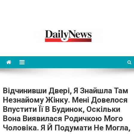
News 92 Daily
No.1 News Portal
Відчинивши Двері, Я Знайшла Там
Незнайому Жінку. Мені Довелося
Впустити Її В Будинок, Оскільки
Вона Виявилася Родичкою Мого
Чоловіка. Я Й Подумати Не Могла,