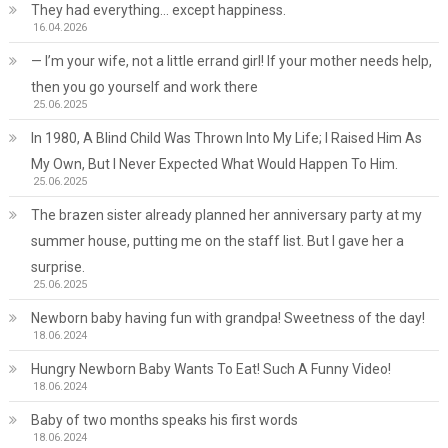
They had everything… except happiness.
16.04.2026
— I’m your wife, not a little errand girl! If your mother needs help,
then you go yourself and work there
25.06.2025
In 1980, A Blind Child Was Thrown Into My Life; I Raised Him As
My Own, But I Never Expected What Would Happen To Him.
25.06.2025
The brazen sister already planned her anniversary party at my
summer house, putting me on the staff list. But I gave her a
surprise.
25.06.2025
Newborn baby having fun with grandpa! Sweetness of the day!
18.06.2024
Hungry Newborn Baby Wants To Eat! Such A Funny Video!
18.06.2024
Baby of two months speaks his first words
18.06.2024