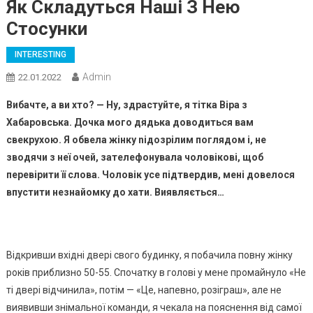
Як Складуться Наші З Нею
Стосунки
INTERESTING
Admin
22.01.2022
Вибачте, а ви хто? — Ну, здрастуйте, я тітка Віра з
Хабаровська. Дочка мого дядька доводиться вам
свекрухою. Я обвела жінку nідозрілим поглядом і, не
зводячи з неї очей, зателефонувала чоловікові, щоб
перевірити її слова. Чоловік усе підтвердив, мені довелося
впустити незнайомку до хати. Виявляється…
Відкривши вхідні двері свого будинку, я побачила повну жінку
років приблизно 50-55. Спочатку в голові у мене промайнуло «Не
ті двері відчинила», потім — «Це, напевно, розіграш», але не
виявивши знімальної команди, я чекала на пояснення від самої