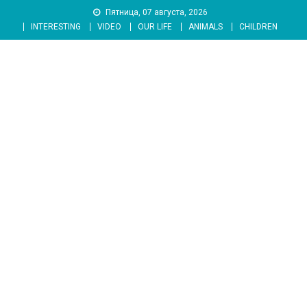
Skip
Пятница, 07 августа, 2026
to
INTERESTING
VIDEO
OUR LIFE
ANIMALS
CHILDREN
content