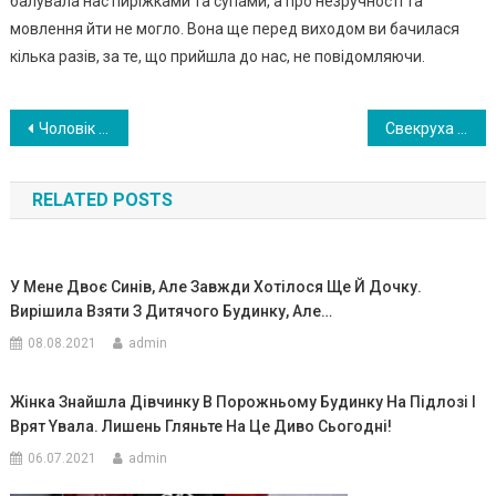
балувала нас пиріжками та супами, а про незручності та
мовлення йти не могло. Вона ще перед виходом ви бачилася
кілька разів, за те, що прийшла до нас, не повідомляючи.
Навигация
Чоловік заявив мені, що його колиաня дружина має великі борrи, і він nовинен доnомогти їй. Але навіщо все це — вона ж абсолютно чу жа для нас людина?
Свекруха вмовляла мене повернутися. Ось уже не чекала. Коли дізнаєтесь про причину умовлянь, то теж здивуєтеся
по
RELATED POSTS
записям
У Мене Двоє Синів, Але Завжди Хотілося Ще Й Дочку.
Вирішила Взяти З Дитячого Будинку, Але…
08.08.2021
admin
Жінка Знайшла Дівчинку В Порожньому Будинку На Підлозі І
Врят Yвала. Лишень Гляньте На Це Диво Сьогодні!
06.07.2021
admin