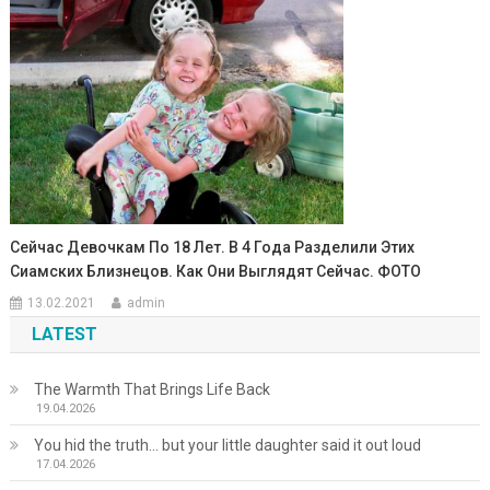
Сейчас Девочкам По 18 Лет. В 4 Года Разделили Этих
Сиамских Близнецов. Как Они Выглядят Сейчас. ФОТО
13.02.2021
admin
LATEST
The Warmth That Brings Life Back
19.04.2026
You hid the truth… but your little daughter said it out loud
17.04.2026