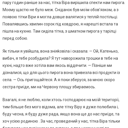
пару годин раніше за нас, тітка Віра вирішила спекти нам пирога.
Моєму щастю не було меж. Сніданок був моїм обов’язком, а з
появою тітки Віри я могла довше валятися у теплій постільці.
Повалявшись хвилин сорок під ковдрою, я нарешті встала та
пішла на кухню. Там сиділа тітка, з шматком пирога у тарілці
перед собою.
Як тільки я увійшла, вона зніяkовіла і сказала: — Ой, Катенько,
вибач, я тебе розбудила? Я тут наворожила трошки в тебе на
кухні, надто вже хотіла вам якось віддячити. — Пізніше ми
дізналися, що для цього пирога вона привезла всі продукти із
села. — Ось пригощайтеся. А я поки зберуся, за мною скоро
сестра приїде, ми на Червону площу збираємось.
Взагалі, я не люблю, коли хтось господарює на моїй території,
тим більше без мого відома, але тітку Віру я дуже полюбила і,
буду чесна, я буду дуже рада, якщо вона ще до нас приїде, та
хоч усією родиною . За час, проведений у нас, тітка Віра тільки