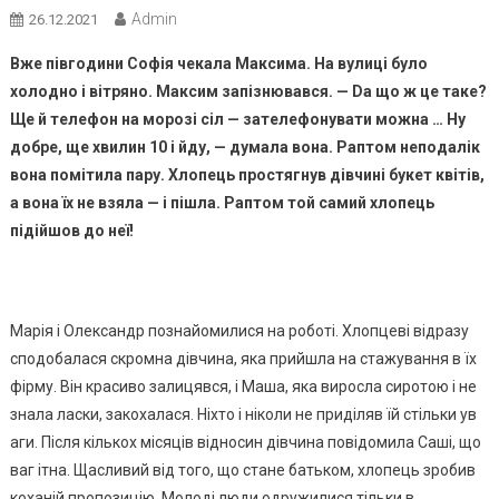
Admin
26.12.2021
Вже півгодини Софія чекала Максима. На вулиці було
холодно і вітряно. Максим запізнювався. — Dа що ж це таке?
Ще й телефон на морозі сіл — зателефонувати можна … Ну
добре, ще хвилин 10 і йду, — думала вона. Раптом неподалік
вона помітила пару. Хлопець простягнув дівчині букет квітів,
a вона їх не взяла — і пішла. Раптом той самий хлопець
підійшов до неї!
Марія і Олександр познайомилися на роботі. Хлопцеві відразу
сподобалася скромна дівчина, яка прийшла на стажування в їх
фірму. Він красиво залицявся, і Маша, яка виросла сиротою і не
знала ласки, закохалася. Ніхто і ніколи не приділяв їй стільки ув
аги. Після кількох місяців відносин дівчина повідомила Саші, що
ваг ітна. Щасливий від того, що стане батьком, хлопець зробив
коханій пропозицію. Молоді люди одружилися тільки в