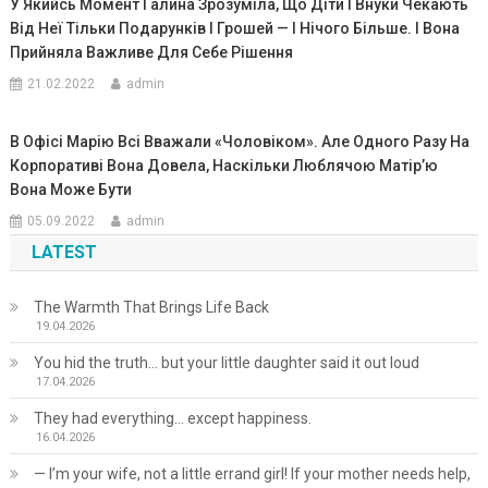
У Якийсь Момент Галина Зрозуміла, Що Діти І Внуки Чекають
Від Неї Тільки Подарунків І Грошей — І Нічого Більше. І Вона
Прийняла Важливе Для Себе Рішення
21.02.2022
admin
В Офісі Марію Всі Вважали «чоловіком». Але Одного Разу На
Корпоративі Вона Довела, Наскільки Люблячою Матір’ю
Вона Може Бути
05.09.2022
admin
LATEST
The Warmth That Brings Life Back
19.04.2026
You hid the truth… but your little daughter said it out loud
17.04.2026
They had everything… except happiness.
16.04.2026
— I’m your wife, not a little errand girl! If your mother needs help,