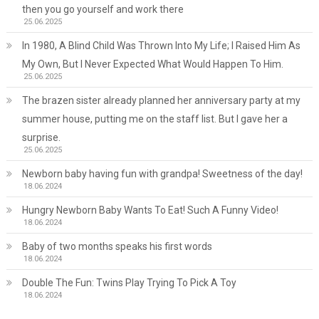
then you go yourself and work there
25.06.2025
In 1980, A Blind Child Was Thrown Into My Life; I Raised Him As
My Own, But I Never Expected What Would Happen To Him.
25.06.2025
The brazen sister already planned her anniversary party at my
summer house, putting me on the staff list. But I gave her a
surprise.
25.06.2025
Newborn baby having fun with grandpa! Sweetness of the day!
18.06.2024
Hungry Newborn Baby Wants To Eat! Such A Funny Video!
18.06.2024
Baby of two months speaks his first words
18.06.2024
Double The Fun: Twins Play Trying To Pick A Toy
18.06.2024