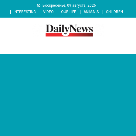
Skip
Воскресенье, 09 августа, 2026
to
INTERESTING
VIDEO
OUR LIFE
ANIMALS
CHILDREN
content
News 92 Daily
No.1 News Portal