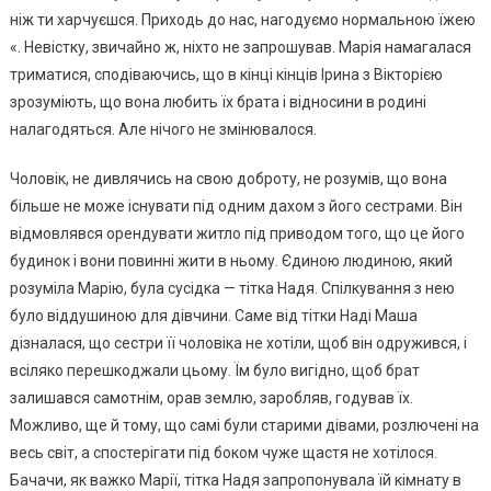
ніж ти харчуєшся. Приходь до нас, нагодуємо нормальною їжею
«. Невістку, звичайно ж, ніхто не запрошував. Марія намагалася
триматися, сподіваючись, що в кінці кінців Ірина з Вікторією
зрозуміють, що вона любить їх брата і відносини в родині
налагодяться. Але нічого не змінювалося.
Чоловік, не дивлячись на свою доброту, не розумів, що вона
більше не може існувати під одним дахом з його сестрами. Він
відмовлявся орендувати житло під приводом того, що це його
будинок і вони повинні жити в ньому. Єдиною людиною, який
розуміла Марію, була сусідка — тітка Надя. Спілкування з нею
було віддушиною для дівчини. Саме від тітки Наді Маша
дізналася, що сестри її чоловіка не хотіли, щоб він одружився, і
всіляко перешкоджали цьому. Їм було вигідно, щоб брат
залишався самотнім, орав землю, заробляв, годував їх.
Можливо, ще й тому, що самі були старими дівами, розлючені на
весь світ, а спостерігати під боком чуже щастя не хотілося.
Бачачи, як важко Марії, тітка Надя запропонувала їй кімнату в