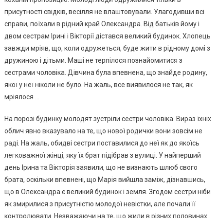
присутності свідків, весілля не влаштовували. Улагодивши всі
справи, поїхали в рідний край Олександра. Від батьків йому і
двом сестрам Ірині і Вікторії дістався великий будинок. Хлопець
завжди мріяв, що, коли одружеться, буде жити в рідному домі з
дружиною і дітьми. Маші не терпілося познайомитися з
сестрами чоловіка. Дівчина була впевнена, що знайде родину,
якої у неї ніколи не було. На жаль, все виявилося не так, як
мріялося …
На порозі будинку молодят зустріли сестри чоловіка. Вираз їхніх
облич явно вказувало на те, що нової родички вони зовсім не
раді. На жаль, обидві сестри поставилися до неї як до якоїсь
легковажної жінці, яку їх брат підібрав з вулиці. У найперший
день Ірина та Вікторія заявили, що не визнають шлюб свого
брата, оскільки впевнені, що Марія вийшла заміж, дізнавшись,
що в Олександра є великий будинок і земля. Згодом сестри ніби
як змирилися з присутністю молодої невістки, але почали її
контролювати. Незважаючи на те, що жили в різних половинах