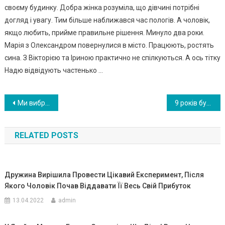
своєму будинку. Добра жінка розуміла, що дівчині потрібні
догляд і увагу. Тим більше наближався час пологів. А чоловік,
якщо любить, прийме правильне рішення. Минуло два роки.
Марія з Олександром повернулися в місто. Працюють, ростять
сина. З Вікторією та Іриною практично не спілкуються. А ось тітку
Надю відвідують частенько …
Навигация
Ми вибрали медовий місяць в селі поруч зі свекрухою замість Балі…
9 років була на заробітках і вирішила повертатися додому. Радісна — взяла квитки на автобус. Але на вокзалі рідного міста навіть ніхто не зустрів — їй стало зрозуміло: це початок кінця
по
RELATED POSTS
записям
Дружина Вирішила Провести Цікавий Експеримент, Після
Якого Чоловік Почав Віддавати Її Весь Свій Прибуток
13.04.2022
admin