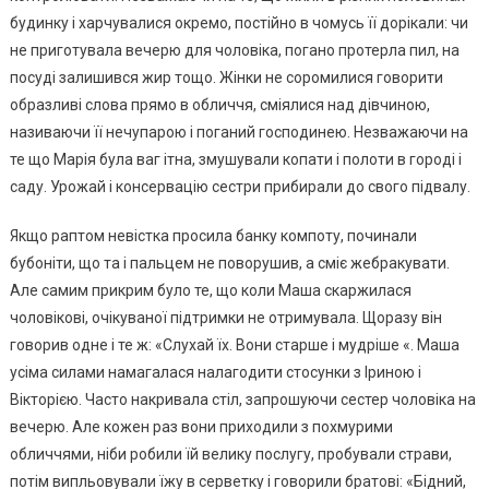
будинку і харчувалися окремо, постійно в чомусь її дорікали: чи
не приготувала вечерю для чоловіка, погано протерла пил, на
посуді залишився жир тощо. Жінки не соромилися говорити
образливі слова прямо в обличчя, сміялися над дівчиною,
називаючи її нечупарою і поганий господинею. Незважаючи на
те що Марія була ваг ітна, змушували копати і полоти в городі і
саду. Урожай і консервацію сестри прибирали до свого підвалу.
Якщо раптом невістка просила банку компоту, починали
бубоніти, що та і пальцем не поворушив, а сміє жебракувати.
Але самим прикрим було те, що коли Маша скаржилася
чоловікові, очікуваної підтримки не отримувала. Щоразу він
говорив одне і те ж: «Слухай їх. Вони старше і мудріше «. Маша
усіма силами намагалася налагодити стосунки з Іриною і
Вікторією. Часто накривала стіл, запрошуючи сестер чоловіка на
вечерю. Але кожен раз вони приходили з похмурими
обличчями, ніби робили їй велику послугу, пробували страви,
потім випльовували їжу в серветку і говорили братові: «Бідний,