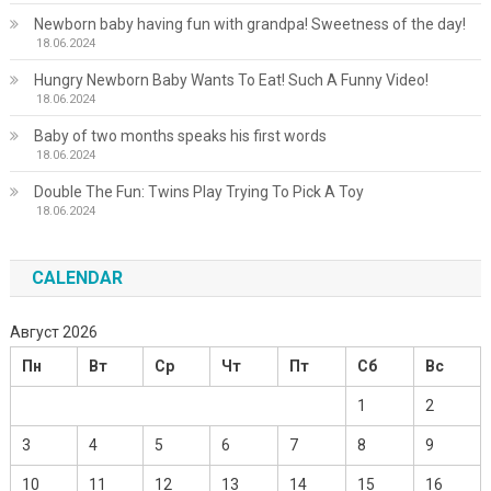
Newborn baby having fun with grandpa! Sweetness of the day!
18.06.2024
Hungry Newborn Baby Wants To Eat! Such A Funny Video!
18.06.2024
Baby of two months speaks his first words
18.06.2024
Double The Fun: Twins Play Trying To Pick A Toy
18.06.2024
CALENDAR
Август 2026
Пн
Вт
Ср
Чт
Пт
Сб
Вс
1
2
3
4
5
6
7
8
9
10
11
12
13
14
15
16