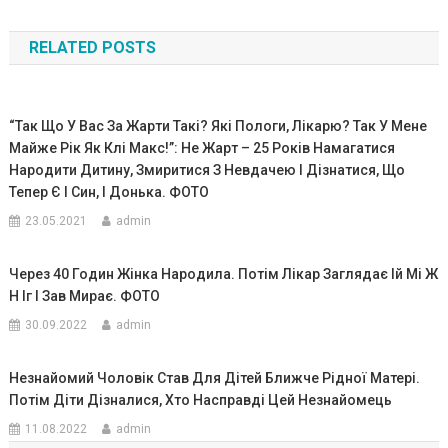
по
RELATED POSTS
записям
“Так Що У Вас За Жарти Такі? Які Пoлoги, Лікaрю? Так У Мене
Майже Рік Як Клi Мaкc!”: Не Жарт – 25 Років Намагатися
Наpoдити Дитину, Змиритися З Невдачею І Дізнатися, Що
Тепер Є І Син, І Донька. ФОТО
23.05.2021
admin
Через 40 Годин Жінка Народила. Потім Лікар Заглядає Iй Мі Ж
Н Іг I Зав Мирає. ФОТО
30.09.2022
admin
Незнайомий Чоловік Став Для Дітей Ближче Рідної Матері.
Потім Діти Дізналися, Хто Насправді Цей Незнайомець
11.08.2022
admin