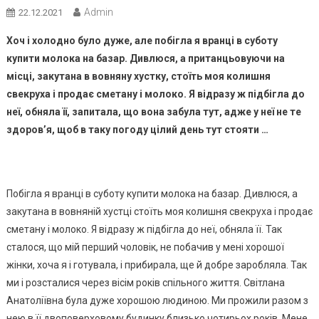
Admin
22.12.2021
Хоч і холодно було дуже, але побігла я вранці в суботу
купити молока на базар. Дивлюся, а пританцьовуючи на
місці, закутана в вовняну хустку, стоїть моя колишня
свекруха і продає сметану і молоко. Я відразу ж підбігла до
неї, обняла її, запитала, що вона забула тут, адже у неї не те
здоров’я, щоб в таку погоду цілий день тут стояти …
Побігла я вранці в суботу купити молока на базар. Дивлюся, а
закутана в вовняній хустці стоїть моя колишня свекруха і продає
сметану і молоко. Я відразу ж підбігла до неї, обняла її. Так
сталося, що мій перший чоловік, не побачив у мені хорошої
жінки, хоча я і готувала, і прибирала, ще й добре заробляла. Так
ми і розсталися через вісім років спільного життя. Світлана
Анатоліївна була дуже хорошою людиною. Ми прожили разом з
нею в її двоповерховому будинку близько чотирьох років. Мене