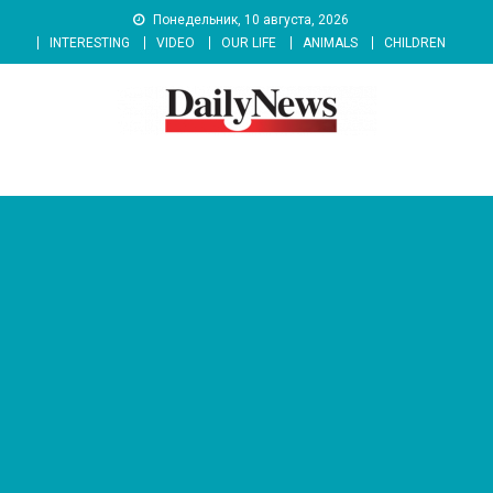
Skip
Понедельник, 10 августа, 2026
to
INTERESTING
VIDEO
OUR LIFE
ANIMALS
CHILDREN
content
News 92 Daily
No.1 News Portal