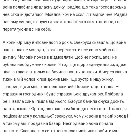
вона полюбила як власну дочку і раділа, що така господарська
невістка їй дісталася. Мовляв, хоч на схилі літ відпочине. Раділа
нашому синові, її онуку і допомагала мені з ним тактовно, і не
перетягуючи всі на себе.
А коли Юрчику виповнилося 5 років, свекруха сказала, що вона
вже жінка не молода, і хоче переписати все своє майно на
дитину. Чоловік почав її відмовляти, щоб не поспішала і не
рубала необдуманих кроків. Я тоді ще щиро здивувалася, адже
нічого такого в цьому не бачила, навіть навпаки. А через кілька
тижнів мій чоловік повідомив мені, що зустрів іншу жінку.
Говорив, що зі мною він нещасливий. Пояснив, що та інша —
справжня господиня і буде справжньою дружиною. Я зібрала
речі, взяла сина і пішла від нього. Бабуся бачила онука досить
часто; пізніше Юра підріс і вже сам бігав до неї в гості. Так ось, я
поцікавилася у колишньої свекрухи, чому ж вона в такий холод і
в такому віці продає на базарі. Несподівано вона почала
плакати. Сказала, що син з невісткою вирішили зробити міні-