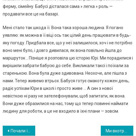
ферму, сімейну. Бабусі дісталася сама » легка » роль —
продавати все це на базарі.
Мені стало так шкода її. Вона така хороша людина. Я погано
уявляю: як можна в її віці ось так цілий день працювати в будь-
яку погоду. Придбала все, що у неї залишилося, хоч і не потрібно
воно мені було, і довго дивилася, як вона повільно йшла до
маршруток .. Пізніше я розповіла цю історію Юрі. Ми порадилися і
вирішили забрати бабусю до себе. Викликали таксі і поїхали за
старенькою. Вона була дуже здивована. Неохоче, але пішла з
нами. Тепер живемо втрьох. Бабуся готує смакоту кожен день,
радіє успіхам Юри в школі і просто живе … А син з нової
невісткою ні разу не зателефонували, щоб запитати, як вона.
Вони дуже образилися на нас, тому що тепер повинні наймати
людину для роботи, а це не входило в їхні плани — зовсім.
Навигация
Почали їсти салат. Майбутній чоловік зморщився: «А чого так пересолила?». Таня зніяковіло посміхнулася, поставила йому запечену качку. Майбутній чоловік пожував шматочок: «Жорстковата». Йому не сподобалося і все інше.
Ми вкотре залишилися без вечері через свекруху. Мої нерви вже не витримують…