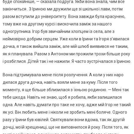
буде спокійніше, — сказала подруга. Якби вона знала, чим все
закінчиться . З Іриною ми дружили ще зі шкільної лави, потім
разом вступили до університету. Вона завжди була красунею,
тому вже на другому курсі і вискочила заміж за нашого
одногрупника. Ігор був звичайним хлопцем із села, але з
неймовірно добрим серцем. Уже коли в Ірини та Ігоря з’явилася
дочка, я також вийшла заміж, але мій шлюб виявився не таким,
як я планувала. Разом з Антоном ми прожили трохи більше року
і розбіглися. Дітей так і не нажили. Я часто зустрічалася з Іриною.
Вона підтримувала мене після розлучення. А коли у них наро
дилася друга дочка, навіть взяли мене за куму. Після того
моменту, я ще більше зблизилася з їхньою родиною. — Мені так
тебе шкода. Навіть не знаю, щоб я робила, якби залишилася
одна. Але навіть думати про таке не хочу, адже мій Ігор не такий
як усі. Він любить мене і ніколи не зробить мені боляче. Одного
разу у Ірини був ювілей. Святкували вони вдома, так як другій
дочці, моїй хрещениці, ще не виповнилося й року. Після того, як