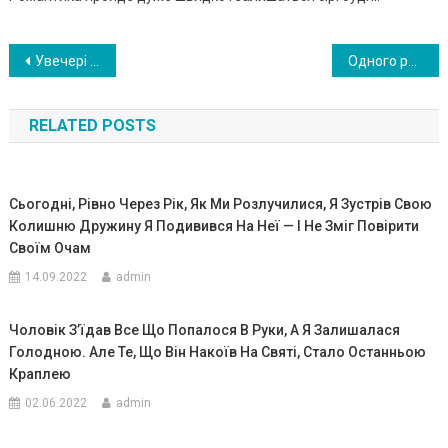
Навигация
Увечері в будинок вчительки прийшла жінка. Дивна, пошарпана, вона заявила з порогу: — А ще одну дитину вам не треба? Трирічного?
Одного разу до нас додому увірвався батько мого чоловіка і сказав, що буде жити тут. Я зателефонувала чоловікові — він сказав, що зараз приїде особисто розбиратися
по
RELATED POSTS
записям
Сьогодні, Рівно Через Рік, Як Ми Розлучилися, Я Зустрів Свою
Колишню Дружину Я Подивився На Неї — І Не Зміг Повірити
Своїм Очам
14.09.2022
admin
Чоловік З’їдав Все Що Попалося В Руки, А Я Залишалася
Голодною. Але Те, Що Він Накоїв На Святі, Стало Останньою
Краплею
02.06.2022
admin