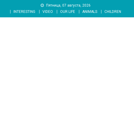
Skip
Пятница, 07 августа, 2026
to
INTERESTING
VIDEO
OUR LIFE
ANIMALS
CHILDREN
content