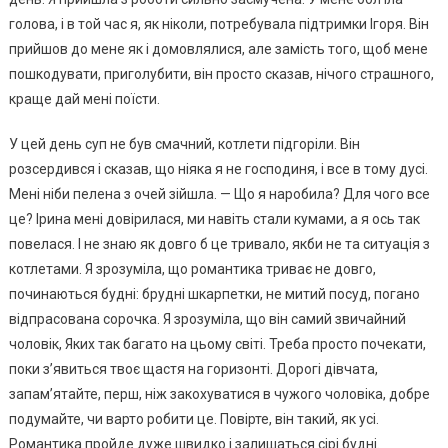
голова, і в той час я, як ніколи, потребувала підтримки Ігоря. Він
прийшов до мене як і домовлялися, але замість того, щоб мене
пошкодувати, приголубити, він просто сказав, нічого страшного,
краще дай мені поїсти.
У цей день суп не був смачний, котлети підгоріли. Він
розсердився і сказав, що ніяка я не господиня, і все в тому дусі.
Мені ніби пелена з очей зійшла. — Що я наробила? Для чого все
це? Ірина мені довірилася, ми навіть стали кумами, а я ось так
повелася. І не знаю як довго б це тривало, якби не та ситуація з
котлетами. Я зрозуміла, що романтика триває не довго,
починаються будні: брудні шкарпетки, не митий посуд, погано
відпрасована сорочка. Я зрозуміла, що він самий звичайний
чоловік, Яких так багато на цьому світі. Треба просто почекати,
поки з’явиться твоє щастя на горизонті. Дорогі дівчата,
запам’ятайте, перш, ніж закохуватися в чужого чоловіка, добре
подумайте, чи варто робити це. Повірте, він такий, як усі.
Романтика пройде дуже швидко і залишаться сірі будні.