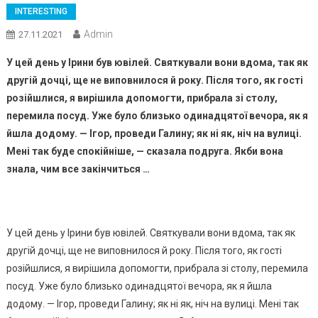
INTERESTING
Admin
27.11.2021
У цей день у Ірини був ювілей. Святкували вони вдома, так як
другій дочці, ще не виповнилося й року. Після того, як гості
розійшлися, я вирішила допомогти, прибрала зі столу,
перемила посуд. Уже було близько одинадцятої вечора, як я
йшла додому. — Ігор, проведи Галину; як ні як, ніч на вулиці.
Мені так буде спокійніше, — сказала подруга. Якби вона
знала, чим все закінчиться …
У цей день у Ірини був ювілей. Святкували вони вдома, так як
другій дочці, ще не виповнилося й року. Після того, як гості
розійшлися, я вирішила допомогти, прибрала зі столу, перемила
посуд. Уже було близько одинадцятої вечора, як я йшла
додому. — Ігор, проведи Галину; як ні як, ніч на вулиці. Мені так