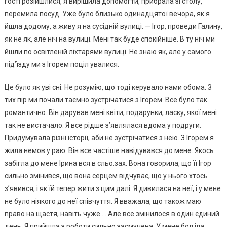
гості розійшлися, я вирішила допомогти, прибрала зі столу,
перемила посуд. Уже було близько одинадцятої вечора, як я
йшла додому, а живу я на сусідній вулиці. — Ігор, проведи Галину,
як не як, але ніч на вулиці. Мені так буде спокійніше. В ту ніч ми
йшли по освітленій ліхтарями вулиці. Не знаю як, але у самого
під’їзду ми з Ігорем поціл увалися.
Це було як уві сні. Не розумію, що тоді керувало нами обома. З
тих пір ми почали таємно зустрічатися з Ігорем. Все було так
романтично. Він дарував мені квіти, подарунки, ласку, якої мені
так не вистачало. Я все рідше з’являлася вдома у подруги.
Придумувала різні історії, аби не зустрічатися з нею. З Ігорем я
жила немов у раю. Він все частіше навідувався до мене. Якось
забігла до мене Ірина вся в сльо.зах. Вона говорила, що її Ігор
сильно змінився, що вона серцем відчуває, що у нього хтось
з’явився, і як їй тепер жити з цим далі. Я дивилася на неї, і у мене
не було ніякого до неї співчуття. Я вважала, що також маю
право на щастя, навіть чуже … Але все змінилося в один єдиний
день. Я прийшла з роботи сильно засмучена. У мене бол іла