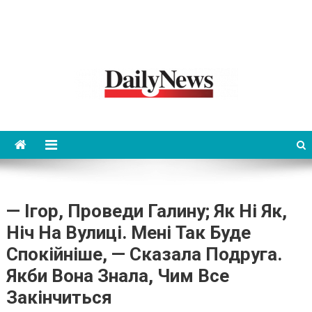
News 92 Daily
No.1 News Portal
— Ігор, Проведи Галину; Як Ні Як,
Ніч На Вулиці. Мені Так Буде
Спокійніше, — Сказала Подруга.
Якби Вона Знала, Чим Все
Закінчиться