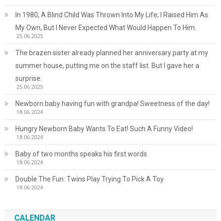
In 1980, A Blind Child Was Thrown Into My Life; I Raised Him As
My Own, But I Never Expected What Would Happen To Him.
25.06.2025
The brazen sister already planned her anniversary party at my
summer house, putting me on the staff list. But I gave her a
surprise.
25.06.2025
Newborn baby having fun with grandpa! Sweetness of the day!
18.06.2024
Hungry Newborn Baby Wants To Eat! Such A Funny Video!
18.06.2024
Baby of two months speaks his first words
18.06.2024
Double The Fun: Twins Play Trying To Pick A Toy
18.06.2024
CALENDAR