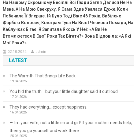
На Нашому Скромному Весіллі Всі Люди Загля Далися Не На
Мене, А На Мою Свекруху. Я Сама Здив Увалася Дуже, Коли
Побачила Її Вперше. Їй Було Тоді Вже 46 Років, Вибілене
Фарбою Волосся, Кілограм Туші На Віях І Червона Помада, На
Каблучках Бігає. Я Запитала Якось У Неї: «А Ви Не
Втомлюєтеся В Свої Роки Так Бігати?» Вона Відповіла: «А Які
Мої Роки?»
02.10.2022
admin
LATEST
The Warmth That Brings Life Back
19.04.2026
You hid the truth… but your little daughter said it out loud
17.04.2026
They had everything… except happiness.
16.04.2026
— I’m your wife, not a little errand girl! If your mother needs help,
then you go yourself and work there
25.06.2025