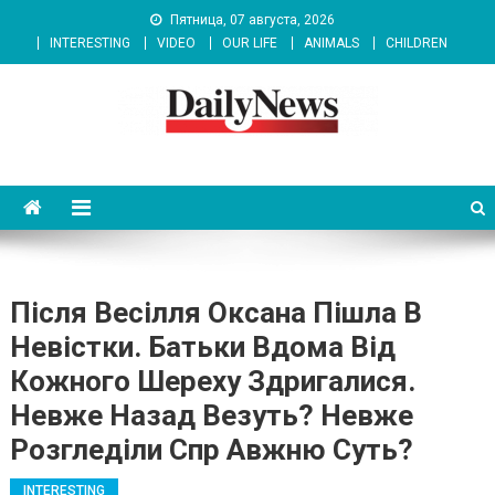
Skip
Пятница, 07 августа, 2026
to
INTERESTING
VIDEO
OUR LIFE
ANIMALS
CHILDREN
content
News 92 Daily
No.1 News Portal
Після Весілля Оксана Пішла В
Невістки. Батьки Вдома Від
Кожного Шереху Здригалися.
Невже Назад Везуть? Невже
Розгледіли Спр Авжню Суть?
INTERESTING