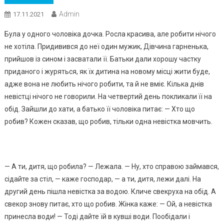
Admin
17.11.2021
Була у одного чоловіка дочка. Росла красива, але робити нічого
не хотіла. Придивився до неї один мужик, Дівчина гарненька,
прийшов із сином і засватали її. Батьки дали хорошу частку
приданого і журяться, як їх дитина на новому місці жити буде,
адже вона не любить нічого робити, та й не вміє. Кілька днів
невістці нічого не говорили. На четвертий день покликали її на
обід. Зайшли до хати, а батько її чоловіка питає: — Хто що
робив? Кожен сказав, що робив, тільки одна невістка мовчить.
— А ти, дитя, що робила? — Лежала. — Ну, хто справою займався,
сідайте за стіл, — каже господар, — а ти, дитя, лежи далі. На
другий день пішла невістка за водою. Кличе свекруха на обід. А
свекор знову питає, хто що робив. Жінка каже: — Ой, а невістка
принесла води! — Тоді дайте їй в кувші води. Пообідали і