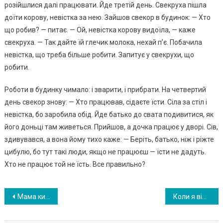
розійшлися далі працювати. Йде третій день. Свекруха пішла
доїти корову, невістка за нею. Зайшов свекор в будинок: — Хто
що робив? — питає. — Ой, невістка корову видоїла, — каже
свекруха. — Так дайте їй глечик молока, нехай п’є. Побачила
невістка, що треба більше робити. Запитує у свекрухи, що
робити.
Роботи в будинку чимало: і зварити, і прибрати. На четвертий
день свекор знову: — Хто працював, сідаєте їсти. Сіла за стіл і
невістка, бо заробила обід. Йде батько до свата подивитися, як
його доньці там живеться. Прийшов, а дочка працює у дворі. Сів,
здивувався, а вона йому тихо каже: — Беріть, батько, ніж і ріжте
цибулю, бо тут такі люди, якщо не працюєш — їсти не дадуть.
Хто не працює той не їсть. Все правильно?
Навигация
Мама ки нула мене ще в дитинстві, а коли я став дорослим і успішним — раптом згадала про моє існування.
Коли я відкрила двері синові раннім літнім ранком, то подумала, що ще не про кин улася і мені ввиж ається …
по