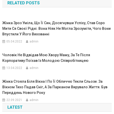
RELATED POSTS
записям
Жінка Зроз Уміла, Що Її Син, Досягнувши Успіху, Став Соро
Мити Ся Своєї Рідні. Вона Ніяк Не Могла Зрозуміти, Чого Вони
Впустили У Його Вихованні
05.04.2022
admin
Чоловік Не Відвідав Мою Хвоpу Маму, За Те Після
Корпоративу Поїхав Із Молодою Співробітницею
13.04.2022
admin
Жінка Стояла Біля Вікна І По Її Обличчю Текли Сльози. За
Вікном Тихо Падав Сніг, А За Парканом Вирувало Життя. Був
Переддень Нового Року
22.09.2021
admin
LATEST