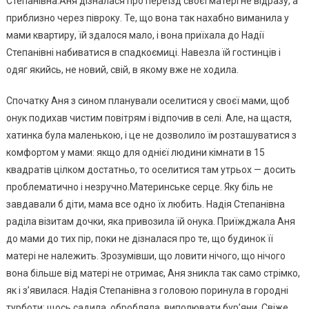
Степанівна.Аня дізналася про переїзд своєї матері не відразу, а
приблизно через півроку. Те, що вона так нахабно виманила у
мами квартиру, їй здалося мало, і вона приїхала до Надії
Степанівні набиватися в спадкоємиці. Навезла їй гостинців і
одяг якийсь, не новий, свій, в якому вже не ходила.
Спочатку Аня з сином планували оселитися у своєї мами, щоб
онук подихав чистим повітрям і відпочив в селі. Але, на щастя,
хатинка була маленькою, і це не дозволило їм розташуватися з
комфортом у мами: якщо для однієї людини кімнати в 15
квадратів цілком достатньо, то оселитися там утрьох — досить
проблематично і незручно.Материнське серце. Яку біль не
завдавали б діти, мама все одно їх любить. Надія Степанівна
раділа візитам дочки, яка привозила їй онука. Приїжджала Аня
до мами до тих пір, поки не дізналася про те, що будинок її
матері не належить. Зрозумівши, що ловити нічого, що нічого
вона більше від матері не отримає, Аня зникла так само стрімко,
як і з’явилася. Надія Степанівна з головою поринула в городні
турботи: щось садила, обробляла, виполювати бур’яни. Свіже