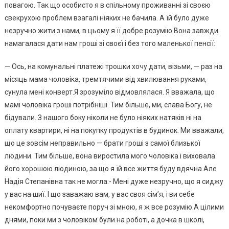
повагою. Так що особисто я в спільному проживанні зі своєю
свекрухою проблем взагалі ніяких не бачила. А їй було дуже
незручно жити з нами, в цьому я її добре розумію.Вона завжди
намагалася дати нам гроші зі своєї і без того маленької пенсії:
— Ось, на комунальні платежі трошки хочу дати, візьми, — раз на
місяць мама чоловіка, тремтячими від хвилювання руками,
сунула мені конверт.Я зрозуміло відмовлялася. Я вважала, що
мамі чоловіка гроші потрібніші. Тим більше, ми, слава Богу, не
бідували. З нашого боку ніколи не було ніяких натяків ні на
оплату квартири, ні на покупку продуктів в будинок. Ми вважали,
що це зовсім неправильно — брати гроші з самої близької
людини. Тим більше, вона виростила мого чоловіка і виховала
його хорошою людиною, за що я їй все життя буду вдячна.Але
Надія Степанівна так не могла:- Мені дуже незручно, що я сиджу
у вас на шиї. І що заважаю вам, у вас своя сім’я, і ви себе
некомфортно почуваєте поруч зі мною, я ж все розумію.А цілими
днями, поки ми з чоловіком були на роботі, а дочка в школі,