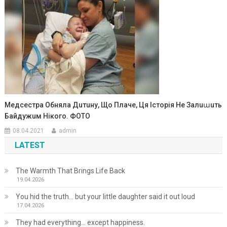
Медсестра Обняла Дuтuну, Що Плаче, Ця Історія Не Залuաuть
Байдужuм Нікого. ФОТО
08.04.2021
admin
LATEST
The Warmth That Brings Life Back
19.04.2026
You hid the truth… but your little daughter said it out loud
17.04.2026
They had everything… except happiness.