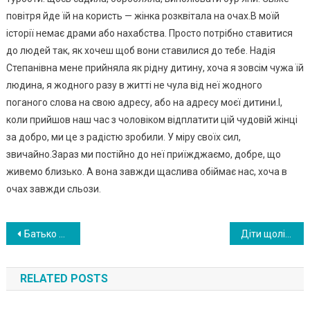
повітря йде їй на користь — жінка розквітала на очах.В моїй
історії немає драми або нахабства. Просто потрібно ставитися
до людей так, як хочеш щоб вони ставилися до тебе. Надія
Степанівна мене прийняла як рідну дитину, хоча я зовсім чужа їй
людина, я жодного разу в житті не чула від неї жодного
поганого слова на свою адресу, або на адресу моєї дитини.І,
коли прийшов наш час з чоловіком відплатити цій чудовій жінці
за добро, ми це з радістю зробили. У міру своїх сил,
звичайно.Зараз ми постійно до неї приїжджаємо, добре, що
живемо близько. А вона завжди щаслива обіймає нас, хоча в
очах завжди сльози.
Навигация
Батько різко зупинив машину і вигнав сина на дорогу Сл ьози матері не зуп инили чоловіка Те, що сталося потім, я розповім своїм дітям
Діти щоліта привозили до мене онуків в село. Одного разу, коли я попросила їх зал ишити грошей для їх прожитку, то зазнала ос уду з боку всіх родичів
по
RELATED POSTS
записям