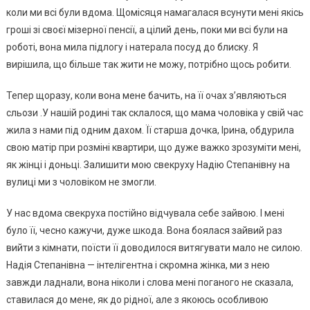
коли ми всі були вдома. Щомісяця намагалася всунути мені якісь
гроші зі своєї мізерної пенсії, а цілий день, поки ми всі були на
роботі, вона мила підлогу і натерала посуд до блиску. Я
вирішила, що більше так жити не можу, потрібно щось робити.
Тепер щоразу, коли вона мене бачить, на її очах з’являються
сльози .У нашій родині так склалося, що мама чоловіка у свій час
жила з нами під одним дахом. Її старша дочка, Ірина, обдурила
свою матір при розміні квартири, що дуже важко зрозуміти мені,
як жінці і доньці. Залишити мою свекруху Надію Степанівну на
вулиці ми з чоловіком не змогли.
У нас вдома свекруха постійно відчувала себе зайвою. І мені
було її, чесно кажучи, дуже шкода. Вона боялася зайвий раз
вийти з кімнати, поїсти її доводилося витягувати мало не силою.
Надія Степанівна — інтелігентна і скромна жінка, ми з нею
завжди ладнали, вона ніколи і слова мені поганого не сказала,
ставилася до мене, як до рідної, але з якоюсь особливою