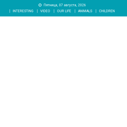
Skip
Пятница, 07 августа, 2026
to
INTERESTING
VIDEO
OUR LIFE
ANIMALS
CHILDREN
content