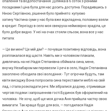
опалення та водопостачання. Ділянка в 6 соток з різними
посадками.І ціна була для нас досить доступна. Порадившись з
Ніною Сергіївною, рішення було прийнято: купуємо
хатину.Частина суми у нас була вже відкладена, половину взяли
в кредит. Переїзду в село моя свекруха неймовірно зраділа, це
було добре видно. У неї на очах стояли сльози, вона все у нас
питала:
— Це ви мені? Це мій дім? — почувши позитивну відповідь, вона
розплакалася від щастя. Навіть ми з чоловіком плакали,
дивлячись на неї.Надія Степанівна обіймала сина, мене,
внучку.Незабаром ми перевезли її речі в село, Надія Степанівна
захоплено обходила свої володіння:- Тут огірочки будуть, там
квіти висаджу.Вона попросила сина переставити меблі на свій
лад, і стала розкладати речі. Ми зібралися додому, отримавши
чергові подяки і запрошенняв гості.Будинок був оформлений на
чоловіка.- Не хочу, щоб ще моя дочка Аня прийшла частку свою
вимагати. Так краще буде для всіх, — погодилася Надія