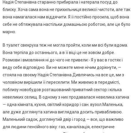
Надія Степанівна старанно прибирала і натерала посуд до
блиску. Хоча сама вона не прихильниця великої чистоти, але так
вона намагалася нам віддячити. Я її постійно просила, щоб вона
себе не обтяжувала настільки домашньою роботою, але це було
марно.
В туалет свекруха теж не могла пройти, коли ми всі були вдома.
Вона терпіла до останнього, а в її віці це не зовсім добре.
Розмови і вмовляння ні до чого не привели:- Я у вас в гостях і
веду себе відповідно. Ви не можете мене нічим дорікнути, —
стояла на своєму Надія Степанівна.Дивлячись на все це, ми з
чоловіком вирішили її переселити. Ми живемо в передмісті,
поблизу новобудов розташований приватний сектор і кілька
невеликих селищ. В одному з них продавалася невелика хатина
— одна кімната, кухня, світлий коридор і сан. вузол.Маленька,
але дуже доглянута хатина виглядала досить привабливою.
Маленький садок, доглянутий двір і город — все, що важливо
для людини пенсійного віку: газ, каналізація, електричне