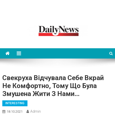
News 92 Daily
No.1 News Portal
Свекруха Відчувала Себе Вкрай
Не Комфортно, Тому Що Була
Змушена Жити З Нами…
INTERESTING
Admin
18.10.2021