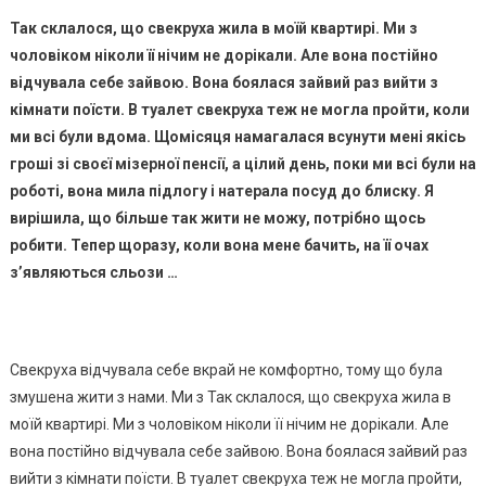
Так склалося, що свекруха жила в моїй квартирі. Ми з
чоловіком ніколи її нічим не дорікали. Але вона постійно
відчувала себе зайвою. Вона боялася зайвий раз вийти з
кімнати поїсти. В туалет свекруха теж не могла пройти, коли
ми всі були вдома. Щомісяця намагалася всунути мені якісь
гроші зі своєї мізерної пенсії, а цілий день, поки ми всі були на
роботі, вона мила підлогу і натерала посуд до блиску. Я
вирішила, що більше так жити не можу, потрібно щось
робити. Тепер щоразу, коли вона мене бачить, на її очах
з’являються сльози …
Свекруха відчувала себе вкрай не комфортно, тому що була
змушена жити з нами. Ми з Так склалося, що свекруха жила в
моїй квартирі. Ми з чоловіком ніколи її нічим не дорікали. Але
вона постійно відчувала себе зайвою. Вона боялася зайвий раз
вийти з кімнати поїсти. В туалет свекруха теж не могла пройти,