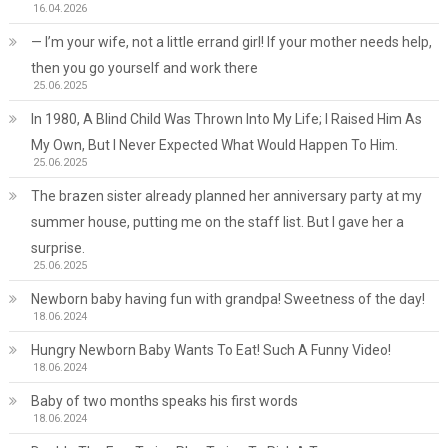
16.04.2026
— I’m your wife, not a little errand girl! If your mother needs help,
then you go yourself and work there
25.06.2025
In 1980, A Blind Child Was Thrown Into My Life; I Raised Him As
My Own, But I Never Expected What Would Happen To Him.
25.06.2025
The brazen sister already planned her anniversary party at my
summer house, putting me on the staff list. But I gave her a
surprise.
25.06.2025
Newborn baby having fun with grandpa! Sweetness of the day!
18.06.2024
Hungry Newborn Baby Wants To Eat! Such A Funny Video!
18.06.2024
Baby of two months speaks his first words
18.06.2024