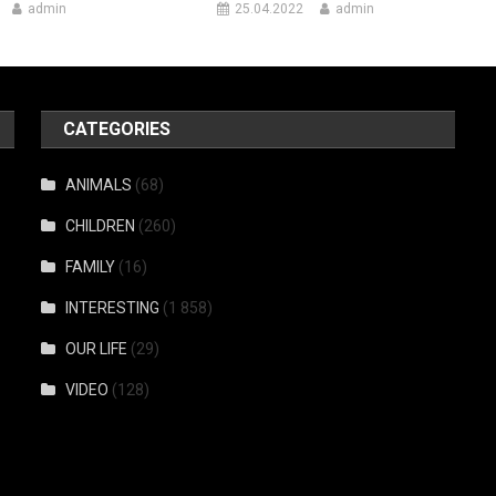
admin
25.04.2022
admin
CATEGORIES
ANIMALS
(68)
CHILDREN
(260)
FAMILY
(16)
INTERESTING
(1 858)
OUR LIFE
(29)
VIDEO
(128)