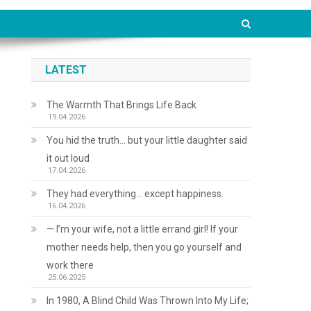
LATEST
The Warmth That Brings Life Back
19.04.2026
You hid the truth… but your little daughter said
it out loud
17.04.2026
They had everything… except happiness.
16.04.2026
— I’m your wife, not a little errand girl! If your
mother needs help, then you go yourself and
work there
25.06.2025
In 1980, A Blind Child Was Thrown Into My Life;