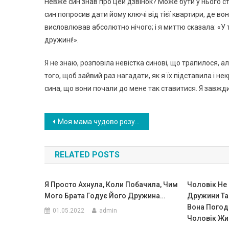
Невже син знав про цей дзвінок? Може бути у нього ст
син попросив дати йому ключі від тієї квартири, де во
висловлював абсолютно нічого; і я миттю сказала: «У 
дружині!».
Я не знаю, розповіла невістка синові, що трапилося, 
того, щоб зайвий раз нагадати, як я їх підставила і н
сина, що вони почали до мене так ставитися. Я завжди
Навигация
Моя мама чудово розуміла, як до мене ставиться свекруха. І вона дала мені дуже цінну пораду
по
RELATED POSTS
записям
Я Просто Ахнула, Коли Побачила, Чим
Чоловік Не 
Мого Брата Годує Його Дружина…
Дружини Та
Вона Погоди
01.05.2022
admin
Чоловік Жи