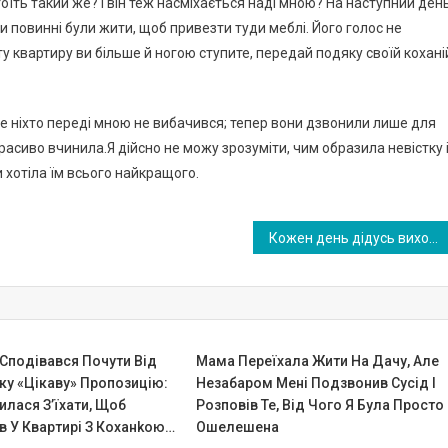
оїть такий же? І він теж насміхається наді мною? На наступний ден
ни повинні були жити, щоб привезти туди меблі. Його голос не
ту квартиру ви більше й ногою ступите, передай подяку своїй кохані
але ніхто переді мною не вибачився; тепер вони дзвонили лише для
екрасиво вчинила.Я дійсно не можу зрозуміти, чим образила невістку 
 хотіла їм всього найкращого.
Кожен день дідусь виходив на дорогу зустрічати свою дружину, яка зникла 10 років тому — і ось одного разу …
Сподівався Почути Від
Мама Переїхала Жити На Дачу, Але
ку «цікаву» Пропозицію:
Незабаром Мені Подзвонив Сусід І
лася З’їхати, Щоб
Розповів Те, Від Чого Я Була Просто
в У Квартирі З Коханkою…
Ошелешена