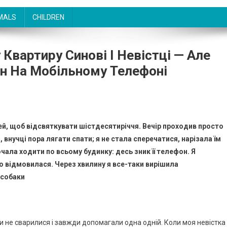
MALS
CHILDREN
 Квартиру Синові І Невістці — Але
он На Мобільному Телефоні
ей, щоб відсвяткувати шістдесятиріччя. Вечір проходив просто
 внучці пора лягати спати; я не стала сперечатися, нарізала їм
очала ходити по всьому будинку: десь зник її телефон. Я
о відмовилася. Через хвилину я все-таки вирішила
 собаки
ли не сварилися і завжди допомагали одна одній. Коли моя невістка