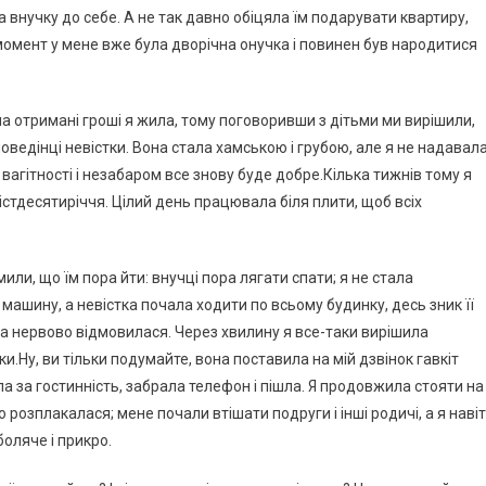
ла внучку до себе. А не так давно обіцяла їм подарувати квартиру,
 момент у мене вже була дворічна онучка і повинен був народитися
 на отримані гроші я жила, тому поговоривши з дітьми ми вирішили,
поведінці невістки. Вона стала хамською і грубою, але я не надавал
вагітності і незабаром все знову буде добре.Кілька тижнів тому я
стдесятиріччя. Цілий день працювала біля плити, щоб всіх
или, що їм пора йти: внучці пора лягати спати; я не стала
и машину, а невістка почала ходити по всьому будинку, десь зник її
а нервово відмовилася. Через хвилину я все-таки вирішила
и.Ну, ви тільки подумайте, вона поставила на мій дзвінок гавкіт
а за гостинність, забрала телефон і пішла. Я продовжила стояти на
о розплакалася; мене почали втішати подруги і інші родичі, а я наві
боляче і прикро.