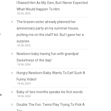
I Raised Him As My Own, But I Never Expected
What Would Happen To Him.
25.06.2025
The brazen sister already planned her
anniversary party at my summer house,
а
putting me on the staff list. But I gave her a
surprise.
25.06.2025
Newborn baby having fun with grandpa!
Sweetness of the day!
18.06.2024
Hungry Newborn Baby Wants To Eat! Such A
Funny Video!
18.06.2024
Baby of two months speaks his first words
ть
18.06.2024
Double The Fun: Twins Play Trying To Pick A