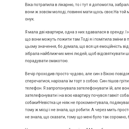
Віка потрапила в лікарню, то і тут я допомогла, забра
вони ж зовсім молоді, повинні мати щось своє.На той
онук.
Я мала дві квартири, одна з них здавалася в оренду. І
що вони можуть пожити там.Тоді я і помітила зміни в 
цьому значення, бо думала, що вся ця емоційність від 
зібрала найближчих мені людей, щоб відсвяткувати ші
порадувати смакотою.
Вечір проходив просто чудово, але син з Вікою повідом
сперечатися, нарізала їм торт з собою. Син пішов гріт
телефон. Я запропонувала зателефонувати їй, але вон
зателефонувати і на всю квартиру почувся гавкіт собак
собаки!Невістка це ніяк не прокоментувала, подякувал
тому ж місці і не знала, що робити. А через мить прост
не знала, що сказати, тому що мені було так соромно, 