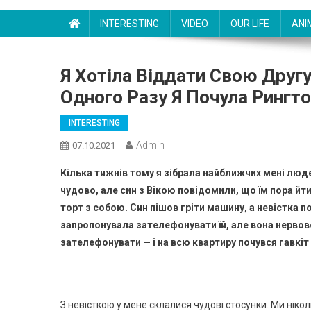
INTERESTING
VIDEO
OUR LIFE
ANI
Я Хотіла Віддати Свою Другу
Одного Разу Я Почула Рингт
INTERESTING
Admin
07.10.2021
Кілька тижнів тому я зібрала найближчих мені люд
чудово, але син з Вікою повідомили, що їм пора йти,
торт з собою. Син пішов гріти машину, а невістка п
запропонувала зателефонувати їй, але вона нервов
зателефонувати — і на всю квартиру почувся гавкіт
З невісткою у мене склалися чудові стосунки. Ми ніко