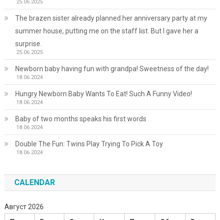
25.06.2025
The brazen sister already planned her anniversary party at my
summer house, putting me on the staff list. But I gave her a
surprise.
25.06.2025
Newborn baby having fun with grandpa! Sweetness of the day!
18.06.2024
Hungry Newborn Baby Wants To Eat! Such A Funny Video!
18.06.2024
Baby of two months speaks his first words
18.06.2024
Double The Fun: Twins Play Trying To Pick A Toy
18.06.2024
CALENDAR
Август 2026