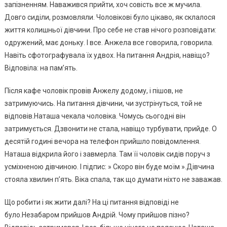
запізненням. Наважився прийти, хоч совість все ж мучила.
Довго сиділи, розмовляли. Чоловікові було цікаво, як склалося
життя колишньої дівчини. Про себе не став нічого розповідати:
одружений, має доньку. І все. Анжела все говорила, говорила.
Навіть сфотографувала їх удвох. На питання Андрія, навіщо?
Відповіла: на пам’ять.
Після кафе чоловік провів Анжелу додому, і пішов, не
затримуючись. На питання дівчини, чи зустрінуться, той не
відповів.Наташа чекала чоловіка. Чомусь сьогодні він
затримується. Дзвонити не стала, навіщо турбувати, прийде. О
десятій годині вечора на телефон прийшло повідомлення.
Наташа відкрила його і завмерла. Там її чоловік сидів поруч з
усміхненою дівчиною. І підпис: » Скоро він буде моїм ».Дівчина
стояла хвилин п’ять. Віка спала, так що думати ніхто не заважав.
Що робити і як жити далі? На ці питання відповіді не
було.Незабаром прийшов Андрій. Чому прийшов пізно?