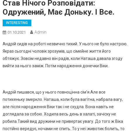
Став Нічого Розповідати:
Одружений, Має Доньку. І Все.
INTERESTING
Admin
01.10.2021
Андрій сидів на роботі незвично тихий. У нього не було настрою.
Якраз сьогодні чоловік зрозумів, що сімейне життя його
обтяжує. Зовсім недавно він радів, коли Наташа давала згоду
вийти за нього заміж. Потім народження донечки Віки.
Андрій пишався, що у нього повноцінна сім’я.Але все
потихеньку змеркло. Наташа, коли була вагітна, набрала вагу,
але після народження Віки так і не схудла. Вона навіть не
доглядала за собою. Ходила весь день в халаті, зачіску не
робила.Такий вид дружини не привертає увагу. До того ж Віка
постійно вередує, ночами не спить. То у неї животик болить, то