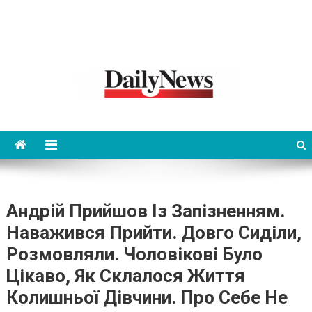
News 92 Daily
No.1 News Portal
Андрій Прийшов Із Запізненням.
Наважився Прийти. Довго Сиділи,
Розмовляли. Чоловікові Було
Цікаво, Як Склалося Життя
Колишньої Дівчини. Про Себе Не