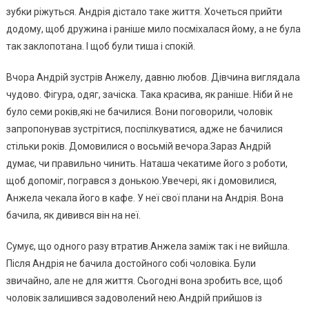
зубки ріжуться. Андрія дістало таке життя. Хочеться прийти
додому, щоб дружина і раніше мило посміхалася йому, а не була
так заклопотана. І щоб були тиша і спокій.
Вчора Андрій зустрів Анжелу, давню любов. Дівчина виглядала
чудово. Фігура, одяг, зачіска. Така красива, як раніше. Ніби й не
було семи років,які не бачилися. Вони поговорили, чоловік
запропонував зустрітися, поспілкуватися, адже не бачилися
стільки років. Домовилися о восьмій вечора.Зараз Андрій
думає, чи правильно чинить. Наташа чекатиме його з роботи,
щоб допоміг, погрався з донькою.Увечері, як і домовилися,
Анжела чекала його в кафе. У неї свої плани на Андрія. Вона
бачила, як дивився він на неї.
Сумує, що одного разу втратив.Анжела заміж так і не вийшла.
Після Андрія не бачила достойного собі чоловіка. Були
звичайно, але не для життя. Сьогодні вона зробить все, щоб
чоловік залишився задоволений нею.Андрій прийшов із