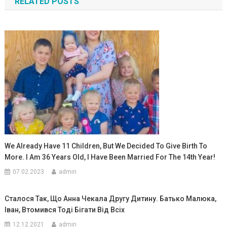
RELATED POSTS
записям
We Already Have 11 Children, But We Decided To Give Birth To
More. I Am 36 Years Old, I Have Been Married For The 14th Year!
07.02.2023
admin
Сталося Так, Що Анна Чекала Другу Дитину. Батько Малюка,
Іван, Втомився Тоді Бігати Від Всіх
12.12.2021
admin