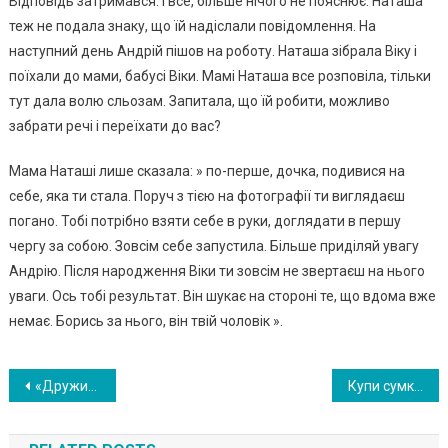
Відповідь затримався. І все, більше нічого не пояснює. Наташа
теж не подала знаку, що їй надіслали повідомлення. На
наступний день Андрій пішов на роботу. Наташа зібрала Віку і
поїхали до мами, бабусі Віки. Мамі Наташа все розповіла, тільки
тут дала волю сльозам. Запитала, що їй робити, можливо
забрати речі і переїхати до вас?
Мама Наташі лише сказала: » по-перше, дочка, подивися на
себе, яка ти стала. Поруч з тією на фотографії ти виглядаєш
погано. Тобі потрібно взяти себе в руки, доглядати в першу
чергу за собою. Зовсім себе запустила. Більше приділяй увагу
Андрію. Після народження Віки ти зовсім не звертаєш на нього
уваги. Ось тобі результат. Він шукає на стороні те, що вдома вже
немає. Борись за нього, він твій чоловік ».
Навигация
«Дружина подала на розлучення, вважаючи мене невдахою. Я не заперечував. Дочка, на щастя, залишилася зі мною ».
Купи сумку, збирай свої речі і їдь до своєї матері ,а я куплю собі квартиру
по