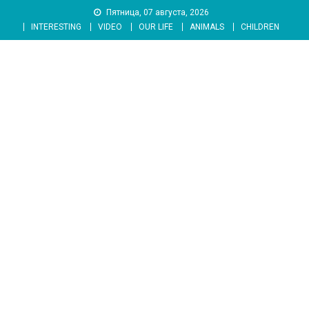
Skip
Пятница, 07 августа, 2026
to
INTERESTING
VIDEO
OUR LIFE
ANIMALS
CHILDREN
content