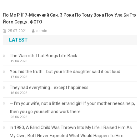
По Ме Р Її 7-Місячний Син. 3 Роки По Тому Вона Поч Ула Би Ття
Йоrо Серця. ФОТО
25.07.2021
admin
LATEST
The Warmth That Brings Life Back
19.04.2026
You hid the truth… but your little daughter said it out loud
17.04.2026
They had everything… except happiness.
16.04.2026
— I’m your wife, not a little errand girl! If your mother needs help,
then you go yourself and work there
25.06.2025
In 1980, A Blind Child Was Thrown Into My Life; I Raised Him As
My Own, But I Never Expected What Would Happen To Him.