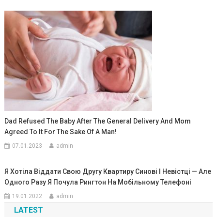
Dad Refused The Baby After The General Delivery And Mom
Agreed To It For The Sake Of A Man!
07.01.2023
admin
Я Хотіла Віддати Свою Другу Квартиру Синові І Невістці — Але
Одного Разу Я Почула Рингтон На Мобільному Телефоні
19.01.2022
admin
LATEST