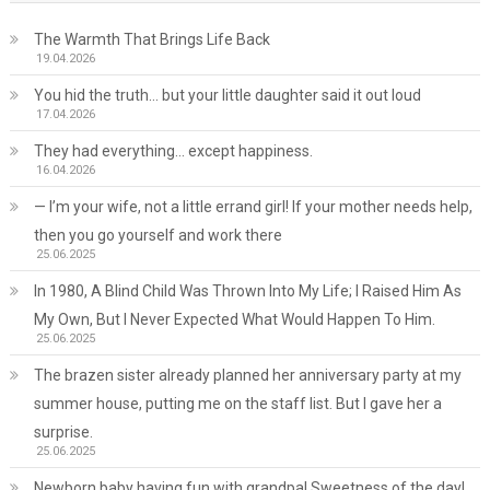
The Warmth That Brings Life Back
19.04.2026
You hid the truth… but your little daughter said it out loud
17.04.2026
They had everything… except happiness.
16.04.2026
— I’m your wife, not a little errand girl! If your mother needs help,
then you go yourself and work there
25.06.2025
In 1980, A Blind Child Was Thrown Into My Life; I Raised Him As
My Own, But I Never Expected What Would Happen To Him.
25.06.2025
The brazen sister already planned her anniversary party at my
summer house, putting me on the staff list. But I gave her a
surprise.
25.06.2025
Newborn baby having fun with grandpa! Sweetness of the day!