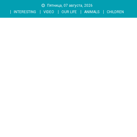
Skip
Пятница, 07 августа, 2026
to
INTERESTING
VIDEO
OUR LIFE
ANIMALS
CHILDREN
content