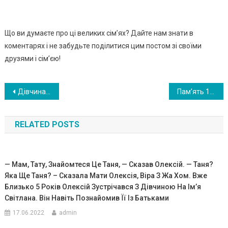
Що ви думаєте про ці великих сім’ях? Дайте нам знати в
коментарях і не забудьте поділитися цим постом зі своїми
друзями і сім’єю!
Навигация
Дівчина випадково виявила тає мні заощад ження батька після того, як роз би ла вазу. ФОТО
Пам’ять 16-річної дівчинки втрач аєт ься кожні дві подини — i вона пот рап ляє в нес кінче нний цикл.ФОТО
по
RELATED POSTS
записям
— Мам, Тату, Знайомтеся Це Таня, — Сказав Олексій. — Таня?
Яка Ще Таня? – Сказала Мати Олексія, Віра З Жа Хом. Вже
Близько 5 Років Олексій Зустрічався З Дівчиною На Ім’я
Світлана. Він Навіть Познайомив Її Із Батьками
17.06.2022
admin