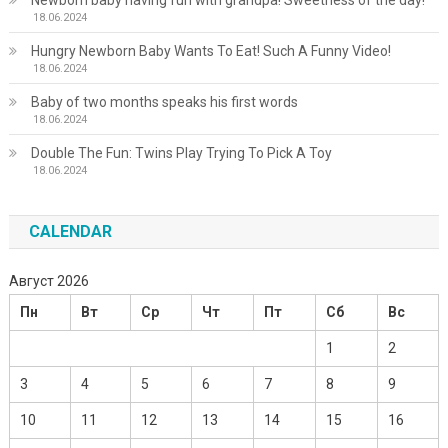
Newborn baby having fun with grandpa! Sweetness of the day!
18.06.2024
Hungry Newborn Baby Wants To Eat! Such A Funny Video!
18.06.2024
Baby of two months speaks his first words
18.06.2024
Double The Fun: Twins Play Trying To Pick A Toy
18.06.2024
CALENDAR
Август 2026
Пн
Вт
Ср
Чт
Пт
Сб
Вс
1
2
3
4
5
6
7
8
9
10
11
12
13
14
15
16