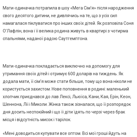
Мати-одиначка потрапила в шоу «Мега Сім’я» після народження
свого десятого дитини, не дивлячись на те, що з усіх сил
намагалася піклуватися про інших своїх дітей. Як розповіла Соня
О’Лафлін, вона і її велика родина живуть в квартирі з чотирма
спальнями, наданої радою Саутгемптона.
Мати-одиначка покладається виключно на допомогу для
утримання своїх дітей і отримує 600 доларів на тиждень. Як
додала мати, її сім’я може стати більше, тому що вона ніколи не
користується захистом. Нове поповнення в родині: маленький
хлопчик приєднався до лав Лексі, Льюїса, Кани, Кая, Ерін, Кеон,
Шеннона, Лії і Миколи. Жінка також зізналася, що її розпорядок
дня досить неспокійний і що її діти їдять по черзі через брак
місця і відсутність мисок і тарілок.
«Мені доводиться купувати все оптом. Всі мої гроші йдуть на