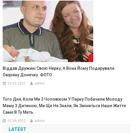
Віддав Дружині Свою Нирку, А Вона Йому Подарувала
Омріяну Донечку. ФОТО
29.03.2021
admin
Того Дня, Коли Ми З Чоловіком У Парку Побачили Молоду
Маму З Дитиною, Ми Ще Не Знали, Як Зміниться Наше Життя
Саме В Ту Мить.
03.06.2022
admin
LATEST