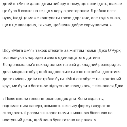
дітей ». «Ви не даєте дітям вибору в тому, що вони їдять, інакше
це було б схоже на те, що я керую рестораном. Я роблю все з
нуля, іноді це може коштувати трохи дорожче, але тоді я знаю,
що в це вкладено, і я хочу, щоб вони добре харчувалися. »
Шоу «Мега сім’я» також стежить за життям Томмі і Джо О’Рурк,
які планують народити свого одинадцятого дитини.
Лондонська сім’я покладається на свій докладний розпорядок
дня і мікроавтобус, щоб задовольнити свої потреби і дістатися
до тих місць, де їм потрібно бути. «Міні-автобус — наш рятівний
круг, ми були в багатьох відпустках і поїздках», — зізналася Джо.
» Після школи головне-розпорядок дня. Вони сідають,
піднімаються наверх, знімають шкільну форму і акуратно
складають її разом зі шкарпетками і нижньою білизною на
наступний день, щоб вона була готова на ранок. »