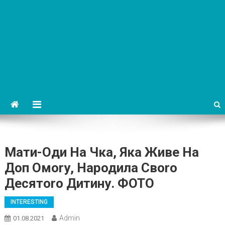
Мати-Оди На Чка, Яка Живе На
Доп Омоrу, Народила Своrо
Десятоrо Дитину. ФОТО
INTERESTING
Admin
01.08.2021