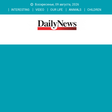
Skip
Воскресенье, 09 августа, 2026
to
INTERESTING
VIDEO
OUR LIFE
ANIMALS
CHILDREN
content
News 92 Daily
No.1 News Portal