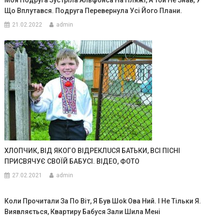
Моя Подруга Зустріла Альфонса На Пляжі, А Той Не Знав, У
Що Вплутався. Подруга Перевернула Усі Його Плани.
21.02.2022
admin
ХЛОПЧИК, ВІД ЯКОГО ВІДРЕКЛUСЯ БАТЬКИ, ВСІ ПІСНІ
ПРИСВЯЧУЄ СВОЇЙ БАБУСІ. ВIДЕО, ФОТО
27.02.2021
admin
Коли Прочитали За По Віт, Я Був Шok Овa Ний. І Не Тільки Я.
Виявляється, Квартиру Бабуся Зали Шила Мені