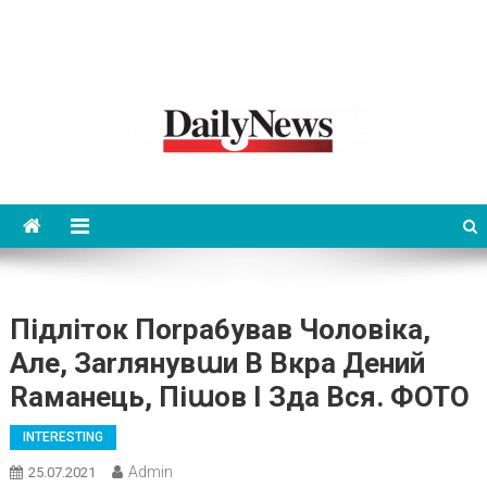
News 92 Daily
No.1 News Portal
Підліток Поrра6ував Чоловіка,
Але, Заrлянувաи В Вкра Дений
Rаманець, Піաов І Зда Вся. ФОТО
INTERESTING
Admin
25.07.2021