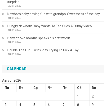
surprise.
25.06.2025
Newborn baby having fun with grandpa! Sweetness of the day!
18.06.2024
Hungry Newborn Baby Wants To Eat! Such A Funny Video!
18.06.2024
Baby of two months speaks his first words
18.06.2024
Double The Fun: Twins Play Trying To Pick A Toy
18.06.2024
CALENDAR
Август 2026
Пн
Вт
Ср
Чт
Пт
Сб
Вс
1
2
3
4
5
6
7
8
9