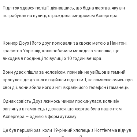
Підліток здався поліції, дізнавшись, що бідна жертва, яку він
пограбував на вулиці, страждала синдромом Аспергера.
Коннор Доуз і його друг полювали за своєю метою в Нанітоні,
графство Уорікшір, коли побачили молодого чоловіка, що
виходив в поодинці по вулиці о 10 годині вечора.
Вони удвох пішли за чоловіком, поки він не увійшов в темний
провулок, де до нього підійшли підлітки. І, не замислюючись про
свої дії, вони збили його з ніг і вкрали його телефон і гаманець.
Однак совість Доуз якимось чином прокинулася, коли він
заглянув в гаманець і дізнався, що жертва була пацієнтом
Аспергера — однією з форм аутизму.
Це був перший раз, коли 19-річний хлопець з Ноттінгема відчув