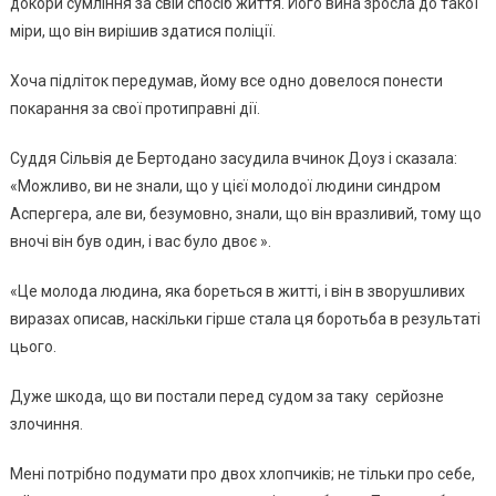
докори сумління за свій спосіб життя. Його вина зросла до такої
міри, що він вирішив здатися поліції.
Хоча підліток передумав, йому все одно довелося понести
покарання за свої протиправні дії.
Суддя Сільвія де Бертодано засудила вчинок Доуз і сказала:
«Можливо, ви не знали, що у цієї молодої людини синдром
Аспергера, але ви, безумовно, знали, що він вразливий, тому що
вночі він був один, і вас було двоє ».
«Це молода людина, яка бореться в житті, і він в зворушливих
виразах описав, наскільки гірше стала ця боротьба в результаті
цього.
Дуже шкода, що ви постали перед судом за таку серйозне
злочиння.
Мені потрібно подумати про двох хлопчиків; не тільки про себе,