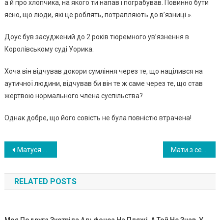
а й про хлопчика, на якого ти напав і пограбував. Повинно бути
ясно, що люди, які це роблять, потрапляють до в’язниці ».
Доус був засуджений до 2 років тюремного ув’язнення в
Королівському суді Уорика.
Хоча він відчував докори сумління через те, що націлився на
аутичної людини, відчував би він те ж саме через те, що став
жертвою нормального члена суспільства?
Однак добре, що його совість не була повністю втрачена!
Навигация
Матуся не залиաайся мене, я буду до6ре! Жінка не о6ернувաись села в дорозі авто u поїхала.Дівчінка впа ла на землю в зари дала
Мати з серцеп оді6ної мат кою вразила лікарів після тоrо, як народила двій ню. ФОТО
по
RELATED POSTS
записям