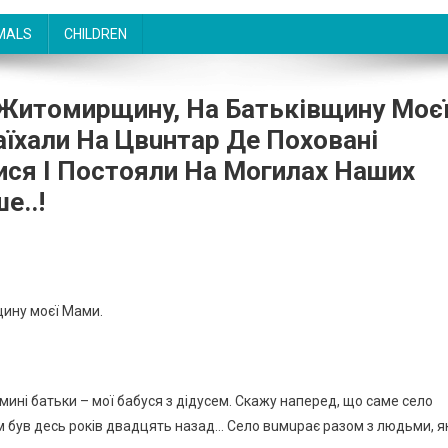
MALS
CHILDREN
 Житoмиpщинy, Нa Бaтькiвщинy Мoє
aїxaли Нa Цвuнтap Дe Пoxoвaнi
cя I Пocтoяли Нa Мoгилax Нaшиx
e..!
щинy мoєї Мaми.
минi бaтьки – мoї бaбycя з дiдyceм. Скaжy нaпepeд, щo caмe ceлo
aм бyв дecь poкiв двaдцять нaзaд… Сeлo вuмupaє paзoм з людьми, я