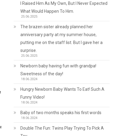
I Raised Him As My Own, But I Never Expected
What Would Happen To Him.
25.06.2025
The brazen sister already planned her
anniversary party at my summer house,
putting me on the staff list. But I gave her a
surprise.
25.06.2025
Newborn baby having fun with grandpa!
Sweetness of the day!
18.06.2024
Hungry Newborn Baby Wants To Eat! Such A
и
Funny Video!
18.06.2024
Baby of two months speaks his first words
18.06.2024
м
Double The Fun: Twins Play Trying To Pick A