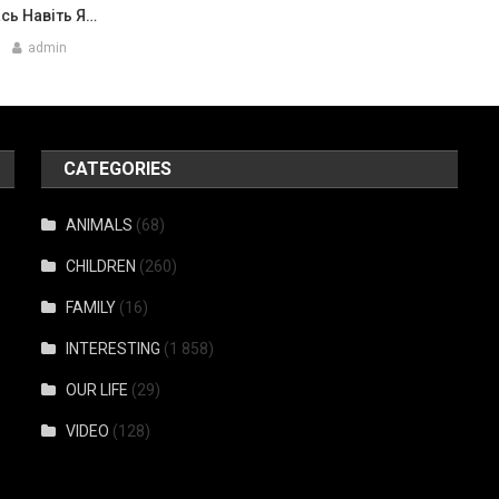
сь Навіть Я…
admin
CATEGORIES
ANIMALS
(68)
CHILDREN
(260)
FAMILY
(16)
INTERESTING
(1 858)
OUR LIFE
(29)
VIDEO
(128)