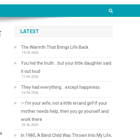
LATEST
ї
The Warmth That Brings Life Back
19.04.2026
You hid the truth… but your little daughter said
it out loud
17.04.2026
They had everything… except happiness.
16.04.2026
— I’m your wife, not a little errand girl! If your
mother needs help, then you go yourself and
work there
25.06.2025
кi
In 1980, A Blind Child Was Thrown Into My Life;