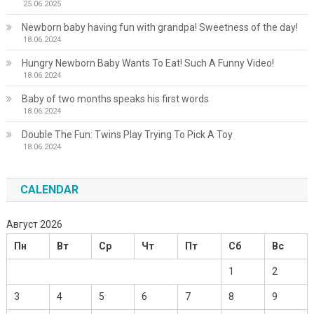
25.06.2025
Newborn baby having fun with grandpa! Sweetness of the day!
18.06.2024
Hungry Newborn Baby Wants To Eat! Such A Funny Video!
18.06.2024
Baby of two months speaks his first words
18.06.2024
Double The Fun: Twins Play Trying To Pick A Toy
18.06.2024
CALENDAR
Август 2026
Пн
Вт
Ср
Чт
Пт
Сб
Вс
1
2
3
4
5
6
7
8
9