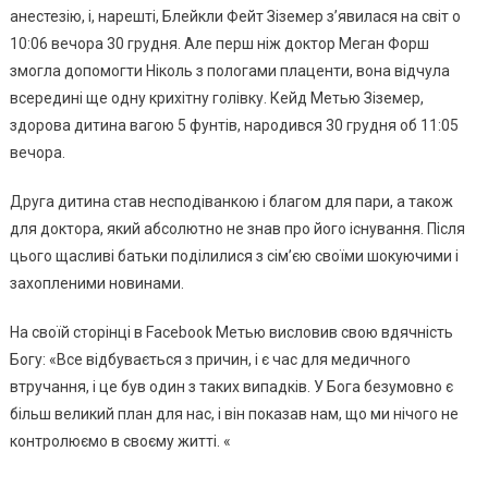
анестезію, і, нарешті, Блейкли Фейт Зіземер з’явилася на світ о
10:06 вечора 30 грудня. Але перш ніж доктор Меган Форш
змогла допомогти Ніколь з пологами плаценти, вона відчула
всередині ще одну крихітну голівку. Кейд Метью Зіземер,
здорова дитина вагою 5 фунтів, народився 30 грудня об 11:05
вечора.
Друга дитина став несподіванкою і благом для пари, а також
для доктора, який абсолютно не знав про його існування. Після
цього щасливі батьки поділилися з сім’єю своїми шокуючими і
захопленими новинами.
На своїй сторінці в Facebook Метью висловив свою вдячність
Богу: «Все відбувається з причин, і є час для медичного
втручання, і це був один з таких випадків. У Бога безумовно є
більш великий план для нас, і він показав нам, що ми нічого не
контролюємо в своєму житті. «