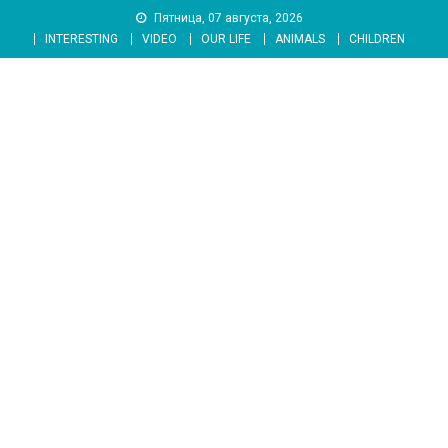
Skip
Пятница, 07 августа, 2026
to
INTERESTING
VIDEO
OUR LIFE
ANIMALS
CHILDREN
content