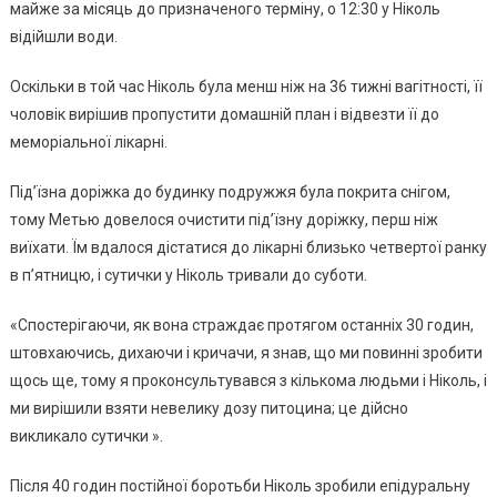
майже за місяць до призначеного терміну, о 12:30 у Ніколь
відійшли води.
Оскільки в той час Ніколь була менш ніж на 36 тижні вагітності, її
чоловік вирішив пропустити домашній план і відвезти її до
меморіальної лікарні.
Під’їзна доріжка до будинку подружжя була покрита снігом,
тому Метью довелося очистити під’їзну доріжку, перш ніж
виїхати. Їм вдалося дістатися до лікарні близько четвертої ранку
в п’ятницю, і сутички у Ніколь тривали до суботи.
«Спостерігаючи, як вона страждає протягом останніх 30 годин,
штовхаючись, дихаючи і кричачи, я знав, що ми повинні зробити
щось ще, тому я проконсультувався з кількома людьми і Ніколь, і
ми вирішили взяти невелику дозу питоцина; це дійсно
викликало сутички ».
Після 40 годин постійної боротьби Ніколь зробили епідуральну