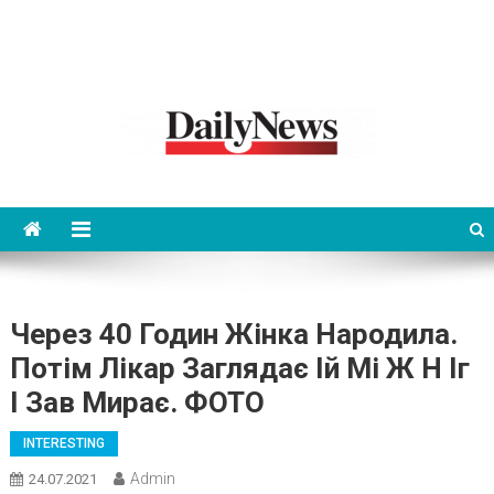
News 92 Daily
No.1 News Portal
Через 40 Годин Жінка Народила.
Потім Лікар Заглядає Iй Мі Ж Н Іг
I Зав Мирає. ФОТО
INTERESTING
Admin
24.07.2021