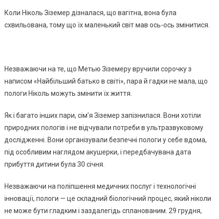
Коли Ніколь Зіземер дізналася, що вагітна, вона була
схвильована, тому що їх маленький світ мав ось-ось змінитися.
Незважаючи на те, що Метью Зіземеру вручили сорочку з
написом «Найбільший батько в світі», пара й гадки не мала, що
пологи Ніколь можуть змінити їх життя.
Як і багато інших пари, сім’я Зіземер запізнилася. Вони хотіли
природних пологів і не відчували потреби в ультразвуковому
дослідженні. Вони організували безпечні пологи у себе вдома,
під особливим наглядом акушерки, і передбачувана дата
прибуття дитини була 30 січня.
Незважаючи на поліпшення медичних послуг і технологічні
інновації, пологи — це складний біологічний процес, який ніколи
не може бути гладким і заздалегідь спланованим. 29 грудня,