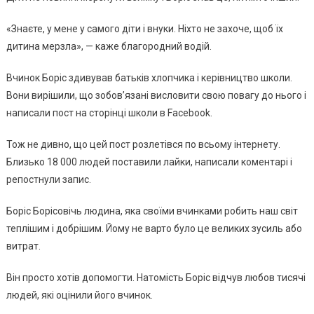
«Знаєте, у мене у самого діти і внуки. Ніхто не захоче, щоб їх
дитина мерзла», — каже благородний водій.
Вчинок Борiс здивував батьків хлопчика і керівництво школи.
Вони вирішили, що зобов’язані висловити свою повагу до нього і
написали пост на сторінці школи в Facebook.
Тож не дивно, що цей пост розлетівся по всьому інтернету.
Близько 18 000 людей поставили лайки, написали коментарі і
репостнули запис.
Борiс Борiсовiчь людина, яка своїми вчинками робить наш світ
теплішим і добрішим. Йому не варто було це великих зусиль або
витрат.
Він просто хотів допомогти. Натомість Борiс відчув любов тисячі
людей, які оцінили його вчинок.