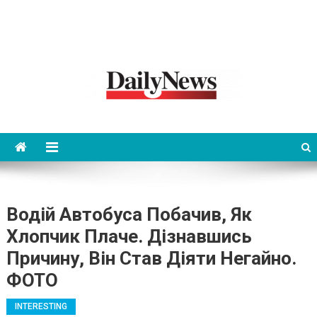
News 92 Daily
No.1 News Portal
Водій Автобуса Побачив, Як
Хлопчик Плаче. Дізнавшись
Причину, Він Став Діяти Негайно.
ФОТО
INTERESTING