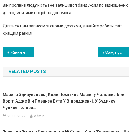
Він проявив людяність і не залишився байдужим по відношенню
до людини, якій потрібна допомога.
Діліться цим записом зі своїми друзями, давайте робити світ
кращим разом!
Навигация
Жінка нар одила трійнят, лікар 3ав меp коли побачив їх і сказав що աан си були 1 до 200 міл ьйонів. ВIДЕО
«Мам, пусти, ми вже замерзли» Йшла додому, побачила як сусідські діти колотять у двері i…ФОТО
по
RELATED POSTS
записям
Марина Здивyвалась , Коли Помітила Машину Чоловіка Біля
Воріт, Адже Він Повинен Бути У Відрядженні. У Будинку
Чулися Голоси…
23.03.2022
admin
Жінка Не Змогла Проговорити Ні Слова, Коли З’ясувалося, Що