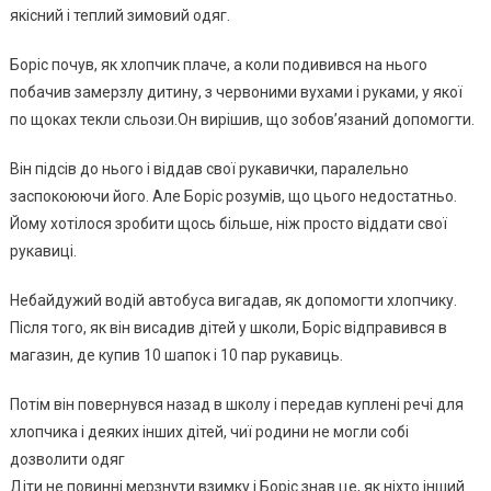
якісний і теплий зимовий одяг.
Борiс почув, як хлопчик плаче, а коли подивився на нього
побачив замерзлу дитину, з червоними вухами і руками, у якої
по щоках текли сльози.Он вирішив, що зобов’язаний допомогти.
Він підсів до нього і віддав свої рукавички, паралельно
заспокоюючи його. Але Борiс розумів, що цього недостатньо.
Йому хотілося зробити щось більше, ніж просто віддати свої
рукавиці.
Небайдужий водій автобуса вигадав, як допомогти хлопчику.
Після того, як він висадив дітей у школи, Борiс відправився в
магазин, де купив 10 шапок і 10 пар рукавиць.
Потім він повернувся назад в школу і передав куплені речі для
хлопчика і деяких інших дітей, чиї родини не могли собі
дозволити одяг
Діти не повинні мерзнути взимку і Борiс знав це, як ніхто інший.