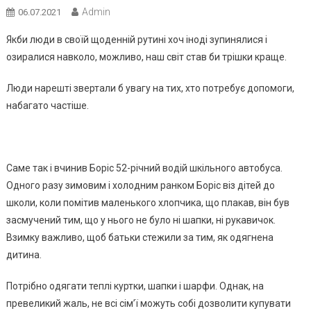
Admin
06.07.2021
Якби люди в своїй щоденній рутині хоч іноді зупинялися і
озиралися навколо, можливо, наш світ став би трішки краще.
Люди нарешті звертали б увагу на тих, хто потребує допомоги,
набагато частіше.
Саме так і вчинив Борiс 52-річний водій шкільного автобуса.
Одного разу зимовим і холодним ранком Борiс віз дітей до
школи, коли помітив маленького хлопчика, що плакав, він був
засмучений тим, що у нього не було ні шапки, ні рукавичок.
Взимку важливо, щоб батьки стежили за тим, як одягнена
дитина.
Потрібно одягати теплі куртки, шапки і шарфи. Однак, на
превеликий жаль, не всі сім’ї можуть собі дозволити купувати