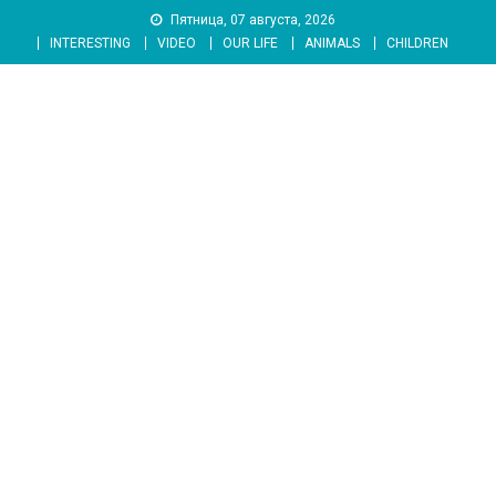
Skip
Пятница, 07 августа, 2026
to
INTERESTING
VIDEO
OUR LIFE
ANIMALS
CHILDREN
content