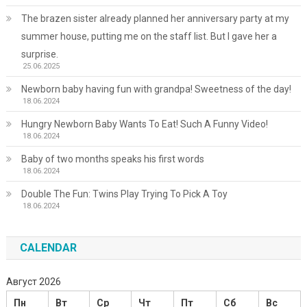
The brazen sister already planned her anniversary party at my
summer house, putting me on the staff list. But I gave her a
surprise.
25.06.2025
Newborn baby having fun with grandpa! Sweetness of the day!
18.06.2024
Hungry Newborn Baby Wants To Eat! Such A Funny Video!
18.06.2024
Baby of two months speaks his first words
18.06.2024
Double The Fun: Twins Play Trying To Pick A Toy
18.06.2024
CALENDAR
Август 2026
Пн
Вт
Ср
Чт
Пт
Сб
Вс