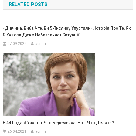
RELATED POSTS
записям
«Дівчина, Виба Чте, Ви 5-Тисячну Упустили». Історія Про Те, Як
Я Уникла Дуже Небезnечної Ситуації
07.09.2022
admin
В 44 Года Я Узнала, Что Беременна, Но… Что Делать?
26.04.2021
admin