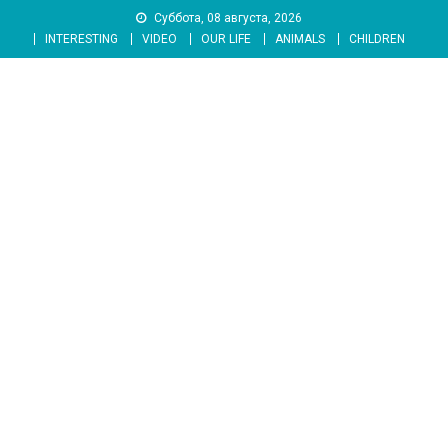
Skip
Суббота, 08 августа, 2026
to
INTERESTING
VIDEO
OUR LIFE
ANIMALS
CHILDREN
content