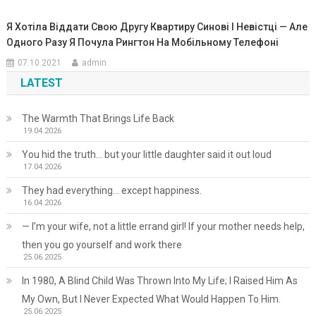
Я Хотіла Віддати Свою Другу Квартиру Синові І Невістці — Але
Одного Разу Я Почула Рингтон На Мобільному Телефоні
07.10.2021
admin
LATEST
The Warmth That Brings Life Back
19.04.2026
You hid the truth… but your little daughter said it out loud
17.04.2026
They had everything… except happiness.
16.04.2026
— I’m your wife, not a little errand girl! If your mother needs help,
then you go yourself and work there
25.06.2025
In 1980, A Blind Child Was Thrown Into My Life; I Raised Him As
My Own, But I Never Expected What Would Happen To Him.
25.06.2025