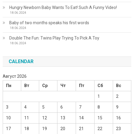
Hungry Newborn Baby Wants To Eat! Such A Funny Video!
18.06.2024
Baby of two months speaks his first words
18.06.2024
Double The Fun: Twins Play Trying To Pick A Toy
18.06.2024
CALENDAR
Август 2026
Пн
Вт
Ср
Чт
Пт
Сб
Вс
1
2
3
4
5
6
7
8
9
10
11
12
13
14
15
16
17
18
19
20
21
22
23