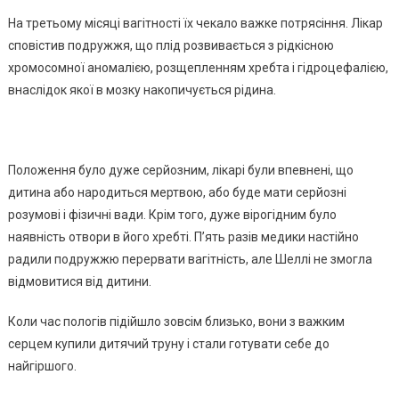
На третьому місяці вагітності їх чекало важке потрясіння. Лікар
сповістив подружжя, що плід розвивається з рідкісною
хромосомної аномалією, розщепленням хребта і гідроцефалією,
внаслідок якої в мозку накопичується рідина.
Положення було дуже серйозним, лікарі були впевнені, що
дитина або народиться мертвою, або буде мати серйозні
розумові і фізичні вади. Крім того, дуже вірогідним було
наявність отвори в його хребті. П’ять разів медики настійно
радили подружжю перервати вагітність, але Шеллі не змогла
відмовитися від дитини.
Коли час пологів підійшло зовсім близько, вони з важким
серцем купили дитячий труну і стали готувати себе до
найгіршого.