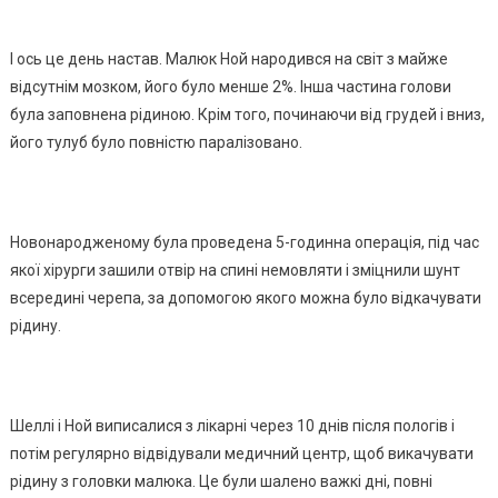
І ось це день настав. Малюк Ной народився на світ з майже
відсутнім мозком, його було менше 2%. Інша частина голови
була заповнена рідиною. Крім того, починаючи від грудей і вниз,
його тулуб було повністю паралізовано.
Новонародженому була проведена 5-годинна операція, під час
якої хірурги зашили отвір на спині немовляти і зміцнили шунт
всередині черепа, за допомогою якого можна було відкачувати
рідину.
Шеллі і Ной виписалися з лікарні через 10 днів після пологів і
потім регулярно відвідували медичний центр, щоб викачувати
рідину з головки малюка. Це були шалено важкі дні, повні