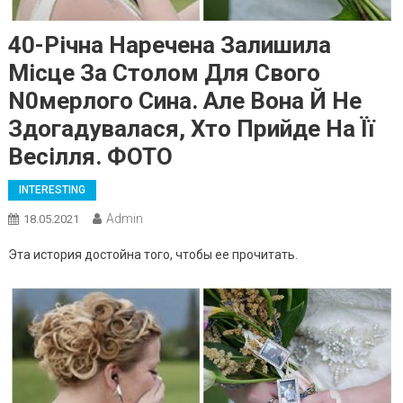
40-Річна Наречена Залишила
Місце За Столом Для Свого
N0мерлого Сина. Але Вона Й Не
Здогадувалася, Хто Прийде На Її
Весілля. ФОТО
INTERESTING
Admin
18.05.2021
Эта история достойна того, чтобы ее прочитать.