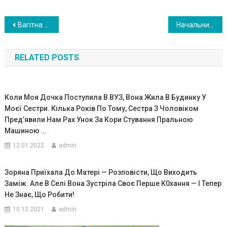
Навигация
Вагітна жінка наполегливо твердила, що її ще ненароджений син — це диво. Лікарі не вірили, поки вона не народила. ФОТО
Начальник викликав до себе співробітницю, вона вийшла з кабінету вся в сль0зах. У неї тряслися руки, коли ми дізналися в чому справа
по
RELATED POSTS
записям
Коли Моя Дочка Поступила В ВУЗ, Вона Жила В Будинку У
Моєї Сестри. Кілька Років По Тому, Сестра З Чоловіком
Пред’явили Нам Рах Унок За Кори Стування Пральною
Машиною …
12.01.2022
admin
Зоряна Приїхала До Матері — Розповісти, Що Виходить
Заміж. Але В Селі Вона Зустріла Своє Перше К0хання — І Тепер
Не Знає, Що Робити!
10.12.2021
admin