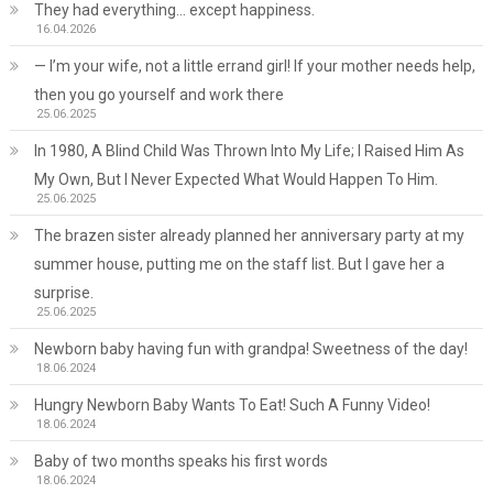
They had everything… except happiness.
16.04.2026
— I’m your wife, not a little errand girl! If your mother needs help,
then you go yourself and work there
25.06.2025
In 1980, A Blind Child Was Thrown Into My Life; I Raised Him As
My Own, But I Never Expected What Would Happen To Him.
25.06.2025
The brazen sister already planned her anniversary party at my
summer house, putting me on the staff list. But I gave her a
surprise.
25.06.2025
Newborn baby having fun with grandpa! Sweetness of the day!
18.06.2024
Hungry Newborn Baby Wants To Eat! Such A Funny Video!
18.06.2024
Baby of two months speaks his first words
18.06.2024