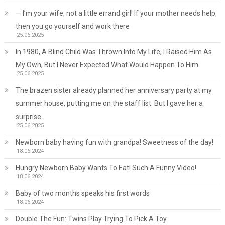
— I’m your wife, not a little errand girl! If your mother needs help,
then you go yourself and work there
25.06.2025
In 1980, A Blind Child Was Thrown Into My Life; I Raised Him As
My Own, But I Never Expected What Would Happen To Him.
25.06.2025
The brazen sister already planned her anniversary party at my
summer house, putting me on the staff list. But I gave her a
surprise.
25.06.2025
Newborn baby having fun with grandpa! Sweetness of the day!
18.06.2024
Hungry Newborn Baby Wants To Eat! Such A Funny Video!
18.06.2024
Baby of two months speaks his first words
18.06.2024
Double The Fun: Twins Play Trying To Pick A Toy