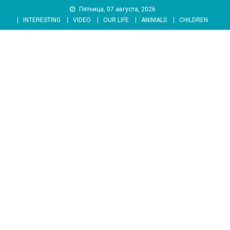
Skip
Пятница, 07 августа, 2026
to
INTERESTING
VIDEO
OUR LIFE
ANIMALS
CHILDREN
content