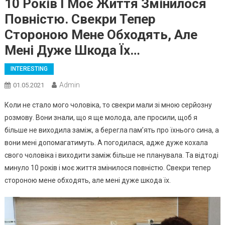
10 Років І Моє Життя Змінилося
Повністю. Свекри Тепер
Стороною Мене Обходять, Але
Мені Дуже Шкода Їх…
INTERESTING
Admin
01.05.2021
Коли не стало мого чоловіка, то свекри мали зі мною серйозну
розмову. Вони знали, що я ще молода, але просили, щоб я
більше не виходила заміж, а берегла пам’ять про їхнього сина, а
вони мені допомагатимуть. А погодилася, адже дуже кохала
свого чоловіка і виходити заміж більше не планувала. Та відтоді
минуло 10 років і моє життя змінилося повністю. Свекри тепер
стороною мене обходять, але мені дуже шкода їх.