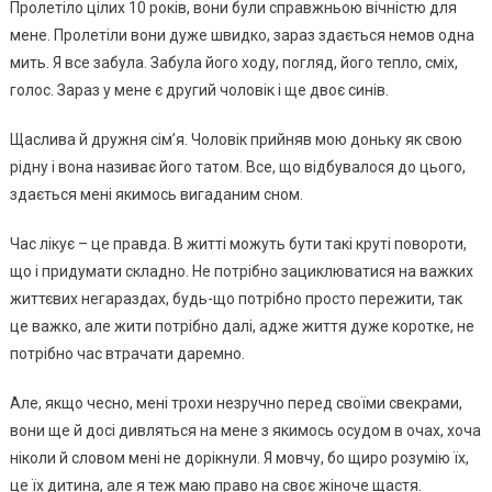
Пролетіло цілих 10 років, вони були справжньою вічністю для
мене. Пролетіли вони дуже швидко, зараз здається немов одна
мить. Я все забула. Забула його ходу, погляд, його тепло, сміх,
голос. Зараз у мене є другий чоловік і ще двоє синів.
Щаслива й дружня сім’я. Чоловік прийняв мою доньку як свою
рідну і вона називає його татом. Все, що відбувалося до цього,
здається мені якимось вигаданим сном.
Час лікує – це правда. В житті можуть бути такі круті повороти,
що і придумати складно. Не потрібно зациклюватися на важких
життєвих негараздах, будь-що потрібно просто пережити, так
це важко, але жити потрібно далі, адже життя дуже коротке, не
потрібно час втрачати даремно.
Але, якщо чесно, мені трохи незручно перед своїми свекрами,
вони ще й досі дивляться на мене з якимось осудом в очах, хоча
ніколи й словом мені не дорікнули. Я мовчу, бо щиро розумію їх,
це їх дитина, але я теж маю право на своє жіноче щастя.