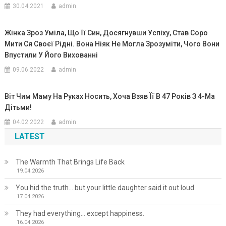
30.04.2021
admin
Жінка Зроз Уміла, Що Її Син, Досягнувши Успіху, Став Соро
Мити Ся Своєї Рідні. Вона Ніяк Не Могла Зрозуміти, Чого Вони
Впустили У Його Вихованні
09.06.2022
admin
Віт Чим Маму На Руках Носить, Хоча Взяв Її В 47 Років З 4-Ма
Дітьми!
04.02.2022
admin
LATEST
The Warmth That Brings Life Back
19.04.2026
You hid the truth… but your little daughter said it out loud
17.04.2026
They had everything… except happiness.
16.04.2026