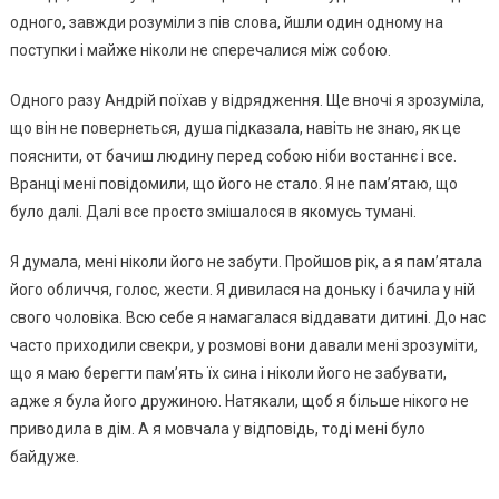
одного, завжди розуміли з пів слова, йшли один одному на
поступки і майже ніколи не сперечалися між собою.
Одного разу Андрій поїхав у відрядження. Ще вночі я зрозуміла,
що він не повернеться, душа підказала, навіть не знаю, як це
пояснити, от бачиш людину перед собою ніби востаннє і все.
Вранці мені повідомили, що його не стало. Я не пам’ятаю, що
було далі. Далі все просто змішалося в якомусь тумані.
Я думала, мені ніколи його не забути. Пройшов рік, а я пам’ятала
його обличчя, голос, жести. Я дивилася на доньку і бачила у ній
свого чоловіка. Всю себе я намагалася віддавати дитині. До нас
часто приходили свекри, у розмові вони давали мені зрозуміти,
що я маю берегти пам’ять їх сина і ніколи його не забувати,
адже я була його дружиною. Натякали, щоб я більше нікого не
приводила в дім. А я мовчала у відповідь, тоді мені було
байдуже.