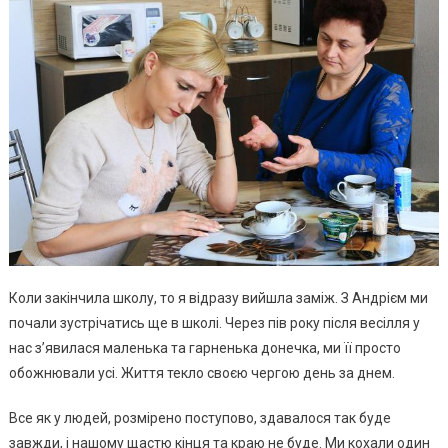
Коли закінчила школу, то я відразу вийшла заміж. З Андрієм ми
почали зустрічатись ще в школі. Через пів року після весілля у
нас з’явилася маленька та гарненька донечка, ми її просто
обожнювали усі. Життя текло своєю чергою день за днем.
Все як у людей, розмірено поступово, здавалося так буде
завжди, і нашому щастю кінця та краю не буде. Ми кохали один