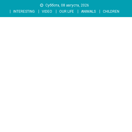
Skip
Суббота, 08 августа, 2026
to
INTERESTING
VIDEO
OUR LIFE
ANIMALS
CHILDREN
content