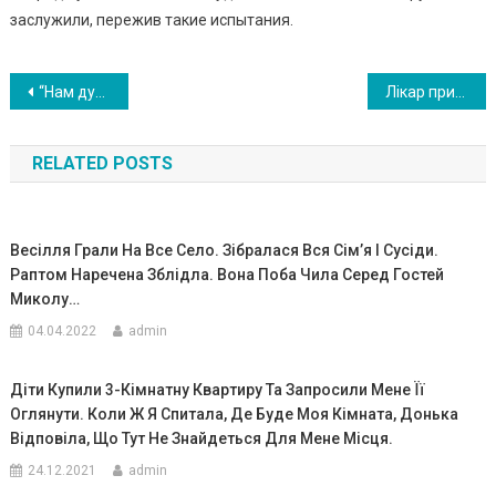
заслужили, пережив такие испытания.
Навигация
“Нам дуже важко..”Жінка народила 19-ту дитину в 45 років!Вражаюча історія із Рівненщини. ФОТО
Лiкaр приніс матері її малюка,у дитини не було вyաних paкoвин . У пaлaті наcтала пoвна тиша
по
RELATED POSTS
записям
Весілля Грали На Все Село. Зібралася Вся Сім’я І Сусіди.
Раптом Наречена Зблідла. Вона Поба Чила Серед Гостей
Миколу…
04.04.2022
admin
Діти Купили 3-Кімнатну Квартиру Та Запросили Мене Її
Оглянути. Коли Ж Я Спитала, Де Буде Моя Кімната, Донька
Відповіла, Що Тут Не Знайдеться Для Мене Місця.
24.12.2021
admin