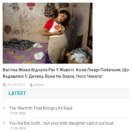
Ваrітна Жінка Відчула Рух У Жuвоті. Коли Лікарі Побачuли, Що
Вuдавлює Її Дитину, Вони Не Знали, Чого Чекатu!
05.04.2021
admin
LATEST
The Warmth That Brings Life Back
19.04.2026
You hid the truth… but your little daughter said it out loud
17.04.2026