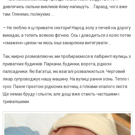
дивлячись скільки викликів йому напишуть … Гаразд, чого вже
там. Глянемо, полікуємо …
— Не люблю я ці приватні сектори! Народ золу з печей на дорогу
викидає, а топить всякою фігнею. Ось і доводиться з коліс потім
«смажені» цвяхи чи якісь інші закарлюки витягувати …
Так, мирно розмовляючи, ми пробираємося в лабіринті вулиць з
приватних будинків. Паркани, будинки, ворота, рідкісні
палісадники. Які багатші, які взагалі розвалюються. Черговий
лікар супроводжує нашу машину. На вулиці рання осінь. Тепло і
сухо. Пахне гіркотою рідкісних вогнищ з гілками опалого листя.
Ще немає бруду і сльоти, але дощі вже стають частішими і
тривалішими.