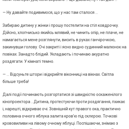
— Ну давайте подивимося, що у нас там сталося …
Забираю дитину у жінки і прошу постелити на стіл ковдрочку.
Дійсно, хлопчисько якийсь млявий, не чинить опір, не плаче, не
намагається мене розглянути, висить в руках ганчірочкою,
закинувши голову. Очі закриті і ясно видно судинний малюнок на
повіках. Занадто блідий. Укладають і починаю акуратно
роздягати. У кімнаті темно.
— … Відсуньте штори і відкрийте віконниці на вікнах. Світла
більше треба!
Далі події починають розгортатися зі швидкістю оскаженілого
кінопроектора …Дитина, протестуючи проти роздягання, пхикає
і, нарешті, відкриває очі. Зовнішній кут правого ока, практично
половина очного яблука залита кров’ю під склерою. Точкові
крововиливи на лівому очному яблуці. Поспішаючи, знімаю з