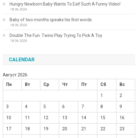
Hungry Newborn Baby Wants To Eat! Such A Funny Video!
18.06.2024
Baby of two months speaks his first words
18.06.2024
Double The Fun: Twins Play Trying To Pick A Toy
18.06.2024
CALENDAR
Август 2026
Пн
Вт
Ср
Чт
Пт
Сб
Вс
1
2
3
4
5
6
7
8
9
10
11
12
13
14
15
16
17
18
19
20
21
22
23