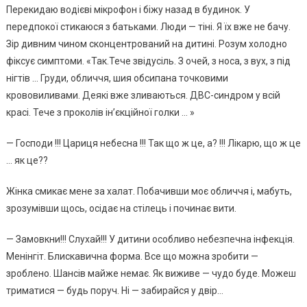
Перекидаю водієві мікрофон і біжу назад в будинок. У
передпокої стикаюся з батьками. Люди — тіні. Я їх вже не бачу.
Зір дивним чином сконцентрований на дитині. Розум холодно
фіксує симптоми. «Так.Тече звідусіль. З очей, з носа, з вух, з під
нігтів … Груди, обличчя, шия обсипана точковими
крововиливами. Деякі вже зливаються. ДВС-синдром у всій
красі. Тече з проколів ін’єкційної голки … »
— Господи !!! Цариця небесна !!! Так що ж це, а? !!! Лікарю, що ж це
… як це??
Жінка смикає мене за халат. Побачивши моє обличчя і, мабуть,
зрозумівши щось, осідає на стілець і починає вити.
— Замовкни!!! Слухай!!! У дитини особливо небезпечна інфекція.
Менінгіт. Блискавична форма. Все що можна зробити —
зроблено. Шансів майже немає. Як виживе — чудо буде. Можеш
триматися — будь поруч. Ні — забирайся у двір…