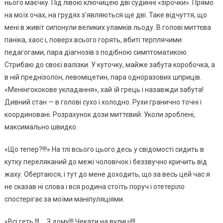
нього маєчку. Під лівою ключицею дві судинні «зірочки». Прямо
на моїх очах, на грудях з’являються ще дві. Таке відчуття, що
мені в живіт сипонули великих уламків льоду. В голові миттєва
паніка, хаос і, поверх всього горять, вбиті терплячими
педагогами, пара діагнозів з подібною симптоматикою.
Стрибаю до своєї валізки. У куточку, майже забута коробочка, а
в ній преднізолон, левоміцетин, пара одноразових шприців.
«Менінгококове укладання», хай їй грець і назавжди забута!
Дивний стан — в голові сухо і холодно. Рухи гранично точні і
координовані. Розрахунок дози миттєвий. Уколи зроблені,
максимально швидко.
«Що тепер?!!!» На тлі всього цього десь у свідомості сидить в
кутку переляканий до межі чоловічок і беззвучно кричить від
жаху. Обертаюся, і тут до мене доходить, що за весь цей час я
не сказав ні слова і вся родина стоїть поруч і отетеріло
спостерігає за моїми маніпуляціями.
«Всі геть !!! … З дому!!! Чекати на вулиці!!!