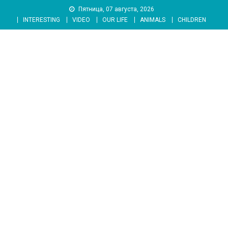
Skip
Пятница, 07 августа, 2026
to
INTERESTING
VIDEO
OUR LIFE
ANIMALS
CHILDREN
content