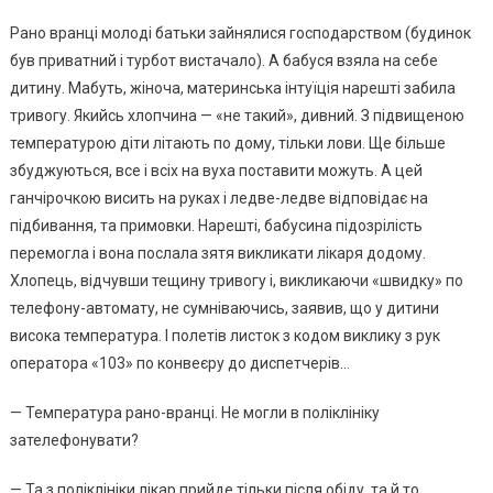
Рано вранці молоді батьки зайнялися господарством (будинок
був приватний і турбот вистачало). А бабуся взяла на себе
дитину. Мабуть, жіноча, материнська інтуїція нарешті забила
тривогу. Якийсь хлопчина — «не такий», дивний. З підвищеною
температурою діти літають по дому, тільки лови. Ще більше
збуджуються, все і всіх на вуха поставити можуть. А цей
ганчірочкою висить на руках і ледве-ледве відповідає на
підбивання, та примовки. Нарешті, бабусина підозрілість
перемогла і вона послала зятя викликати лікаря додому.
Хлопець, відчувши тещину тривогу і, викликаючи «швидку» по
телефону-автомату, не сумніваючись, заявив, що у дитини
висока температура. І полетів листок з кодом виклику з рук
оператора «103» по конвеєру до диспетчерів…
— Температура рано-вранці. Не могли в поліклініку
зателефонувати?
— Та з поліклініки лікар прийде тільки після обіду, та й то …