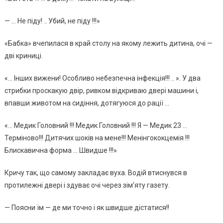
— … Не піду! .. Убий, не піду !!!»
«Бабка» вчепилася в край столу на якому лежить дитина, очі —
дві криниці.
«… Інших вижени! Особливо небезпечна інфекція!!! .. ». У два
стрибки проскакую двір, ривком відкриваю двері машини і,
впавши животом на сидіння, дотягуюся до рації …
«… Медик Головний !!! Медик Головний !!! Я — Медик 23 …
Терміново!!! Дитячих шоків на мене!!! Менінгококцемія !!!
Блискавична форма … Швидше !!!»
Кричу так, що самому закладає вуха. Водій втиснувся в
протилежні двері і здуває очі через зім’яту газету.
— Поясни їм — де ми точно і як швидше дістатися!!