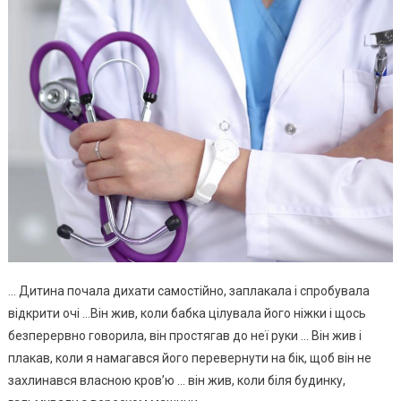
… Дитина почала дихати самостійно, заплакала і спробувала
відкрити очі …Він жив, коли бабка цілувала його ніжки і щось
безперервно говорила, він простягав до неї руки … Він жив і
плакав, коли я намагався його перевернути на бік, щоб він не
захлинався власною кров’ю … він жив, коли біля будинку,