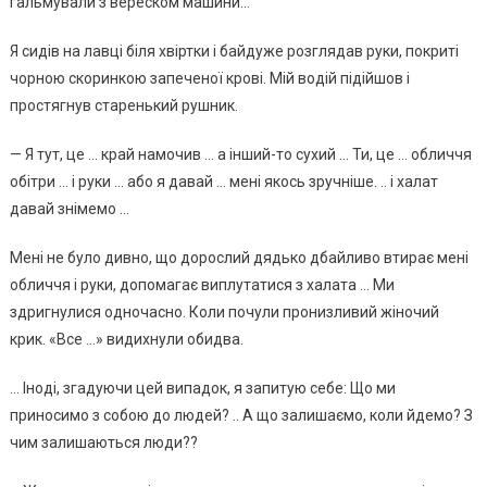
гальмували з вереском машини…
Я сидів на лавці біля хвіртки і байдуже розглядав руки, покриті
чорною скоринкою запеченої крові. Мій водій підійшов і
простягнув старенький рушник.
— Я тут, це … край намочив … а інший-то сухий … Ти, це … обличчя
обітри … і руки … або я давай … мені якось зручніше. .. і халат
давай знімемо …
Мені не було дивно, що дорослий дядько дбайливо втирає мені
обличчя і руки, допомагає виплутатися з халата … Ми
здригнулися одночасно. Коли почули пронизливий жіночий
крик. «Все …» видихнули обидва.
… Іноді, згадуючи цей випадок, я запитую себе: Що ми
приносимо з собою до людей? .. А що залишаємо, коли йдемо? З
чим залишаються люди??