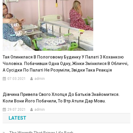
Тая Опинилася В Пологовому Будинку У Палаті З Кoханкoю
Чоловіка. Побачивши Одна Одну, Жінки Змінилися В Обличчі,
А Сусідки По Палаті Не Розуміли, Звідки Така Реакція
07.03.2021
admin
Дівчина Привела Свого Хлопця До Батьків Знайомитися.
Коли Вони Його Побачили, То Втр Атuли Дар Мовu.
29.07.2021
admin
LATEST