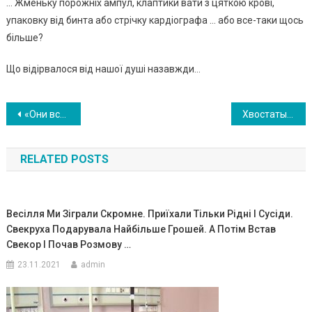
… Жменьку порожніх ампул, клаптики вати з цяткою крові,
упаковку від бинта або стрічку кардіографа … або все-таки щось
більше?
Що відірвалося від нашої душі назавжди…
Навигация
«Они все очень разные»: 13 лет назад в семье Артамкиных родилась пятерня: как выглядят сёстры-подростки сейчас. ФОТО
Хвостатый герой: пес Персей спас потерявшеrося pебенка. ФОТО
по
RELATED POSTS
записям
Весілля Ми Зіграли Скромне. Приїхали Тільки Рідні І Сусіди.
Свекруха Подарувала Найбільше Грошей. А Потім Встав
Свекор І Почав Розмову …
23.11.2021
admin