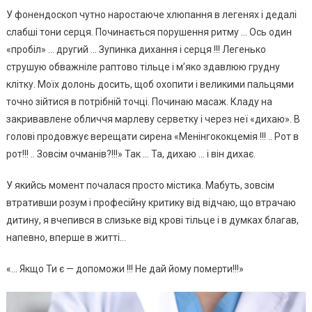
У фонендоскоп чутно наростаюче хлюпання в легенях і дедалі
слабші тони серця. Починається порушення ритму … Ось один
«пробіл» … другий … Зупинка дихання і серця !!! Легенько
струшую обважніле раптово тільце і м’яко здавлюю грудну
клітку. Моїх долонь досить, щоб охопити і великими пальцями
точно зійтися в потрібній точці. Починаю масаж. Кладу на
закривавлене обличчя марлеву серветку і через неї «дихаю». В
голові продовжує верещати сирена «Менінгококцемія !!! .. Рот в
рот!!! .. Зовсім очманів?!!!» Так … Та, дихаю … і він дихає.
У якийсь момент почалася просто містика. Мабуть, зовсім
втративши розум і професійну критику від відчаю, що втрачаю
дитину, я вчепився в слизьке від крові тільце і в думках благав,
напевно, вперше в житті…
«… Якщо Ти є — допоможи !!! Не дай йому померти!!!»