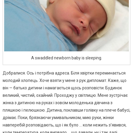
A swaddled newborn baby is sleeping.
Добралися. Ось і потрібна адреса. Біля хвіртки переминається
молодий хлопець. Хоче взяти у мене з рук дипломат. Каже, що
він — батько дитини і намагається щось розповісти. Будинок
великий, чистий, охайний. Проходжу у світлицю. Мене зустрічає
жінка з дитиною на руках і зовсім молоденька дівчина з
пляшкою і пелюшкою. Дитина, поклавши голівку на плече бабусі,
дрімає. Поки, брязкаючи умивальником, мию руки, жінки
навперебій розповідають, що і як було … коли нежить з’явився,
коли температура, коли вирвало … що давали, ну і так далі …