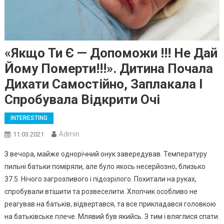
«Якщо Ти Є — Допоможи !!! Не Дай
Йому Померти!!!». Дитина Почала
Дихати Самостійно, Заплакала І
Спробувала Відкрити Очі
INTERESTING
Admin
11.03.2021
З вечора, майже однорічний онук завередував. Температуру
пильні батьки поміряли, але було якось несерйозно, близько
37.5. Нічого загрозливого і підозрілого. Похитали на руках,
спробували втішити та розвеселити. Хлопчик особливо не
реагував на батьків, відвертався, та все прикладався головкою
на батьківське плече. Млявий був якийсь. З тим і вляглися спати.