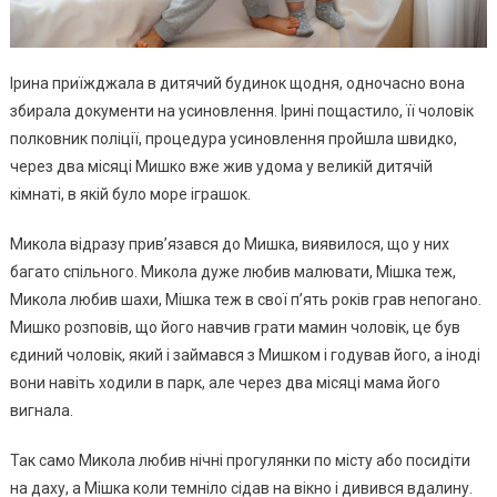
Ірина приїжджала в дитячий будинок щодня, одночасно вона
збирала документи на усиновлення. Ірині пощастило, її чоловік
полковник поліції, процедура усиновлення пройшла швидко,
через два місяці Мишко вже жив удома у великій дитячій
кімнаті, в якій було море іграшок.
Микола відразу прив’язався до Мишка, виявилося, що у них
багато спільного. Микола дуже любив малювати, Мішка теж,
Микола любив шахи, Мішка теж в свої п’ять років грав непогано.
Мишко розповів, що його навчив грати мамин чоловік, це був
єдиний чоловік, який і займався з Мишком і годував його, а іноді
вони навіть ходили в парк, але через два місяці мама його
вигнала.
Так само Микола любив нічні прогулянки по місту або посидіти
на даху, а Мішка коли темніло сідав на вікно і дивився вдалину.