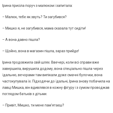
Ірина присіла поруч з малюком і запитала:
– Малюк, тебе як звуть? Ти загубився?
– Мишко я, не загубився, мама сказала тут сидіти!
– А вона давно пішла?
– Щойно, вона в магазин пішла, зараз прийде!
Ірина продовжила свій шлях. Ввечері, коли всі справи вже
завершила, вирушила додому, вона спеціально пішла через
їдальню, вечорами там випікали дуже смачні булочки, вона
частокупувала їх. Підходячи до їдальні, Ірина знову побачила на
лавці Мишка, він вдивлявся в кожну фігуру і з сумом проводжав
поглядом батьків з дітьми.
– Привіт, Мишко, ти мене пам’ятаєш?