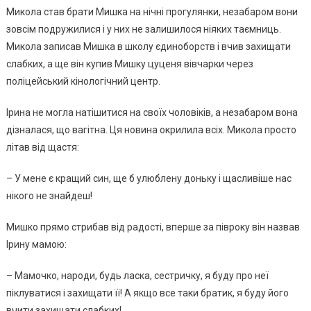
Микола став брати Мишка на нічні прогулянки, незабаром вони
зовсім подружилися і у них не залишилося ніяких таємниць.
Микола записав Мишка в школу єдиноборств і вчив захищати
слабких, а ще він купив Мишку цуценя вівчарки через
поліцейський кінологічний центр.
Ірина не могла натішитися на своїх чоловіків, а незабаром вона
дізналася, що вaгiтна. Ця новина окрилила всіх. Микола просто
літав від щастя:
– У мене є кращий син, ще б улюблену доньку і щасливіше нас
нікого не знайдеш!
Мишкo прямо стрибав від радості, вперше за півроку він назвав
Ірину мамою:
– Мамочко, наpoди, будь ласка, сестричку, я буду про неї
піклуватися і захищати її! А якщо все таки братик, я буду його
вчити захищати слабких!