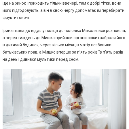
іде на ринок і приходить тільки ввечері, там є добрі тітки, вони
його підгодовують, а він в свою чергу допомагає їм перебирати
фрукти і овочі.
Ірина пішла до відділу поліції до чоловіка Миколи, все розповіла,
а через тиждень до Мишка прийшли органи опіки і забрали його
в дитячий будинок, через кілька місяців матір позбавили
батьківських прав, а Мишко вперше за п’ять років їв п’ять разів
на день і дивився мультики перед сном.