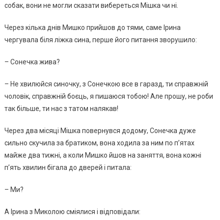
собак, вони не могли сказати вибереться Мiшка чи ні.
Через кілька днів Мишко прийшов до тями, саме Ірина
чергувала біля ліжка сина, перше його питання зворушило:
– Сонечка жива?
– Не хвилюйся синочку, з Сонечкою все в гаразд, ти справжній
чоловік, справжній боєць, я пишаюся тобою! Але прошу, не роби
так більше, ти нас з татом налякав!
Через два місяці Мішка повернувся додому, Сонечка дуже
сильно скучила за братиком, вона ходила за ним по п’ятах
майже два тижні, а коли Мишко йшов на заняття, вона кожні
п’ять хвилин бігала до дверей і питала:
– Ми?
А Ірина з Миколою сміялися і відповідали: