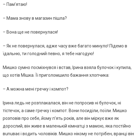
– Пам’ятаю!
– Мама знову в магазин пішла?
– Вона ще не повернулася!
– Як не повернулася, адже часу вже багато минуло! Підемо в
їдальню, ти голодний певно, я тебе нагодую!
Мишко сумно посміхнувся і встав, Ірина взяла булочок і купила,
що хотів Мішка. Її приголомшило бажання хлопчика:
– А можна мені гречку і компот?
Ірина ледь не розплакалася, він не попросив ні булочок, ні
тістечок, а саме гречку і компот. Вони посиділи, поїли. Мишко
розповів про себе, йому п’ять років, але він міркує вже як
дорослий, він живе в маленькій кімнатці з мамою, яка постійно
вunuває і водить чоловіків. Мишкo нікому не потрібен, вранці він