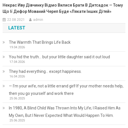
Некрас Иву Дівчинку Відмо Вилися Брати В Дитсадок — Тому
Що Iї Дефор Мований Череп Буде «Лякати Iнших Дітей»
22.08.2021
admin
LATEST
The Warmth That Brings Life Back
19.04.2026
You hid the truth… but your little daughter said it out loud
17.04.2026
They had everything… except happiness.
16.04.2026
— I’m your wife, not a little errand girl! If your mother needs help,
then you go yourself and work there
25.06.2025
In 1980, A Blind Child Was Thrown Into My Life; I Raised Him As
My Own, But I Never Expected What Would Happen To Him.
25.06.2025