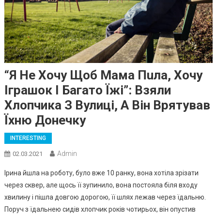
“Я Не Хочу Щоб Мама Пuла, Хочу
Іграшок І Багато Їжі”: Взяли
Хлопчика З Вулиці, А Він Врятував
Їхню Донечку
INTERESTING
Admin
02.03.2021
Ірина йшла на роботу, було вже 10 ранку, вона хотіла зрізати
через сквер, але щось її зупинило, вона постояла біля входу
хвилину і пішла довгою дорогою, її шлях лежав через їдальню.
Поруч з їдальнею сидів хлопчик років чотирьох, він опустив