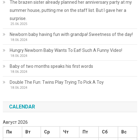
The brazen sister already planned her anniversary party at my
summer house, putting me on the staff list. But I gave her a
surprise.
25.06.2025
Newborn baby having fun with grandpa! Sweetness of the day!
18.06.2024
Hungry Newborn Baby Wants To Eat! Such A Funny Video!
18.06.2024
Baby of two months speaks his first words
18.06.2024
Double The Fun: Twins Play Trying To Pick A Toy
18.06.2024
CALENDAR
Август 2026
Пн
Вт
Ср
Чт
Пт
Сб
Вс