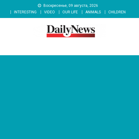
Skip
Воскресенье, 09 августа, 2026
to
INTERESTING
VIDEO
OUR LIFE
ANIMALS
CHILDREN
content
News 92 Daily
No.1 News Portal