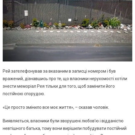
Рей зателефонував за вказаним в записці номером і був
вражений, дізнавшись про те, що власники нерухомості хотіли
знести меморіал Рея тільки для того, щоб замінити його
постійною спорудою.
«Це просто змінило все моє життя», – сказав чоловік.
Виявляється, власники були зворушені любов’ю і відданістю
невтішного батька, тому вони вирішили побудувати постійний