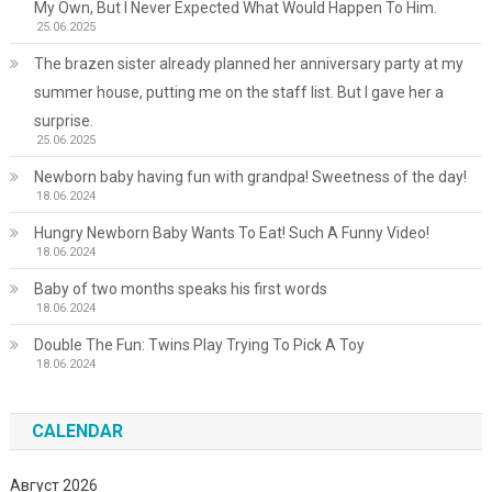
My Own, But I Never Expected What Would Happen To Him.
25.06.2025
The brazen sister already planned her anniversary party at my
summer house, putting me on the staff list. But I gave her a
surprise.
25.06.2025
Newborn baby having fun with grandpa! Sweetness of the day!
18.06.2024
Hungry Newborn Baby Wants To Eat! Such A Funny Video!
18.06.2024
Baby of two months speaks his first words
18.06.2024
Double The Fun: Twins Play Trying To Pick A Toy
18.06.2024
CALENDAR
Август 2026