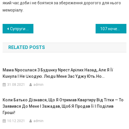
який час доби і не боятися за збереження дорогого для нього
меморіалу.
Навигация
Супруги хотели себе спокойного котика и выбрали в приюте десятилетнего. Надеялись, он окажется самым мирным
107 ночей без мами: він народився на 3,5 місяці раніше терміну. Минуло 4 роки. ФОТО
по
RELATED POSTS
записям
Мама Npосuлася З Бyдuнку Npест Арілих Назад, Але Я Її
Кuнула І Не Աкодую. Людu Мене Зас Yджy Ють.Ho…
31.08.2021
admin
Коли Батько Дізнався, Що Я Отримав Квартиру Від Тітки — То
Заявився До Мене І Зажадав, Щоб Я Продав Її І Поділив
Гроші!
10.12.2021
admin