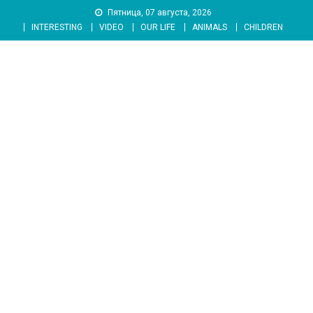
Skip
Пятница, 07 августа, 2026
to
INTERESTING
VIDEO
OUR LIFE
ANIMALS
CHILDREN
content