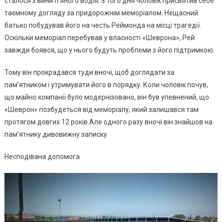
сталося з вини п’яного водія. З того дня чоловік присвятив себе
таємному догляду за придорожнім меморіалом. Нещасний
батько побудував його на честь Реймонда на місці трагедії.
Оскільки меморіал перебував у власності «Шеврона», Рей
завжди боявся, що у нього будуть проблеми з його підтримкою.
Тому він прокрадався туди вночі, щоб доглядати за
пам’ятником і утримувати його в порядку. Коли чоловік почув,
що майно компанії було модернізовано, він був упевнений, що
«Шеврон» позбудеться від меморіалу, який залишався там
протягом довгих 12 років.Але одного разу вночі він знайшов на
пам’ятнику дивовижну записку.
Несподівана допомога