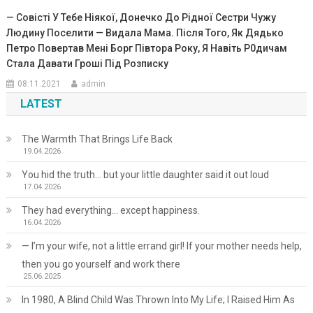
— Совісті У Тебе Ніякої, Донечко До Рідної Сестри Чужу
Людину Поселити — Видала Мама. Після Того, Як Дядько
Петро Повертав Мені Борг Півтора Року, Я Навіть Р0дичам
Стала Давати Гроші Під Розписку
08.11.2021
admin
LATEST
The Warmth That Brings Life Back
19.04.2026
You hid the truth… but your little daughter said it out loud
17.04.2026
They had everything… except happiness.
16.04.2026
— I’m your wife, not a little errand girl! If your mother needs help,
then you go yourself and work there
25.06.2025
In 1980, A Blind Child Was Thrown Into My Life; I Raised Him As