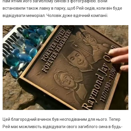
пам’ятник його загиблому синові з фотографією. Вони
встановили також лавку в парку, щоб Рей сидів, коли він буде
відвідувати меморіал. Чоловік дуже вдячний компанії.
Цей благородний вчинок був несподіваним для нього. Тепер
Рей має можливість відвідувати свого загиблого сина в будь-