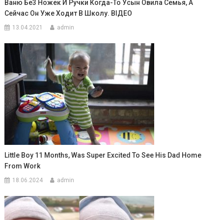
Ваню Бe3 Ножек И Ручки Когда-То Усын Овила Семья, А
Сейчас Он Уже Ходит В Школу. ВIДЕО
13.04.2021
admin
Little Boy 11 Months, Was Super Excited To See His Dad Home
From Work
18.06.2024
admin