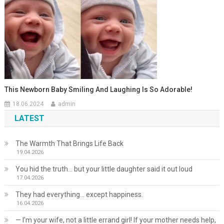
This Newborn Baby Smiling And Laughing Is So Adorable!
18.06.2024
admin
LATEST
The Warmth That Brings Life Back
19.04.2026
You hid the truth… but your little daughter said it out loud
17.04.2026
They had everything… except happiness.
16.04.2026
— I’m your wife, not a little errand girl! If your mother needs help,